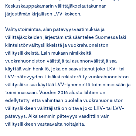
Keskuskauppakamarin
välittäjäkoelautakunnan
järjestämän kirjallisen LVV-kokeen.
Välitystoimintaa, alan pätevyysvaatimuksia ja
välittäjäkokeiden järjestämistä sääntelee Suomessa laki
kiinteistönvälitysliikkeistä ja vuokrahuoneiston
välitysliikkeistä. Lain mukaan nimikkeitä
vuokrahuoneiston välittäjä tai asunnonvälittäjä saa
käyttää vain henkilö, joka on saavuttanut joko LKV- tai
LVV-pätevyyden. Lisäksi rekisteröity vuokrahuoneiston
välitysliike saa käyttää LVV-lyhennettä toiminimessään ja
toiminnassaan. Vuoden 2016 alusta lähtien on
edellytetty, että vähintään puolella vuokrahuoneiston
välitysliikkeen välittäjistä on oltava joko LKV- tai LVV-
pätevyys. Aikaisemmin pätevyys vaadittiin vain
välitysliikkeen vastaavalta hoitajalta.