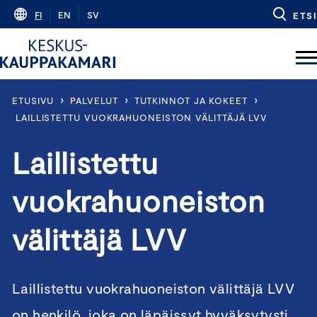
Skip
FI
EN
SV
ETSI
to
content
›
›
›
ETUSIVU
PALVELUT
TUTKINNOT JA KOKEET
LAILLISTETTU VUOKRAHUONEISTON VÄLITTÄJÄ LVV
Laillistettu
vuokrahuoneiston
välittäjä LVV
Laillistettu vuokrahuoneiston välittäjä LVV
on henkilö, joka on läpäissyt hyväksytysti