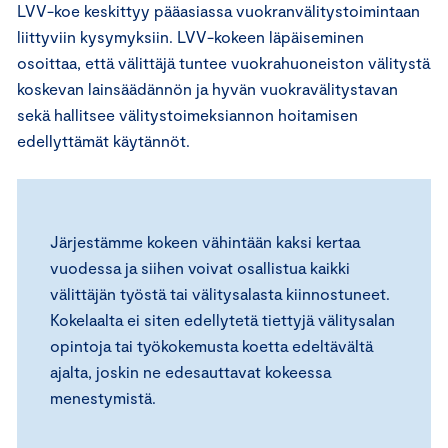
LVV-koe keskittyy pääasiassa vuokranvälitystoimintaan
liittyviin kysymyksiin. LVV-kokeen läpäiseminen
osoittaa, että välittäjä tuntee vuokrahuoneiston välitystä
koskevan lainsäädännön ja hyvän vuokravälitystavan
sekä hallitsee välitystoimeksiannon hoitamisen
edellyttämät käytännöt.
Järjestämme kokeen vähintään kaksi kertaa
vuodessa ja siihen voivat osallistua kaikki
välittäjän työstä tai välitysalasta kiinnostuneet.
Kokelaalta ei siten edellytetä tiettyjä välitysalan
opintoja tai työkokemusta koetta edeltävältä
ajalta, joskin ne edesauttavat kokeessa
menestymistä.