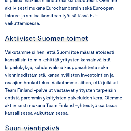
kilpailua matkalla hiilineutraaliksi taloudeksi. Olemme
aktiivisesti mukana Eurochambersin sekä Euroopan
talous- ja sosiaalikomitean työssä tässä EU-
vaikuttamisessa.
Aktiiviset Suomen toimet
Vaikutamme siihen, että Suomi itse määrätietoisesti
kansallisin toimin kehittää yritysten kansainvälistä
kilpailukykyä, kahdenvälisiä kauppasuhteita sekä
vienninedistämistä, kansainvälisten investointien ja
osaajien houkuttelua. Vaikutamme siihen, että julkiset
Team Finland -palvelut vastaavat yritysten tarpeisiin
entistä paremmin yksityisten palveluiden kera. Olemme
aktiivisesti mukana Team Finland -yhteistyössä tässä
kansallisessa vaikuttamisessa.
Suuri vientipäivä