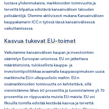
luotava yhdenmukaisia, markkinoiden toimivuutta ja
tervettä kilpailua edistäviä kansainvälisen talouden
pelisääntöjä. Olemme aktiivisesti mukana Kansainvälisen
kauppakamarin ICC:n työssä tässä kansainvälisessä
vaikuttamisessa.
Kasvua tukevat EU-toimet
Vaikutamme kansainvälisen kaupan ja investointien
sääntelyn Euroopan unionissa. EU on jatkettava
määrätietoista, tuloksellista kauppa- ja
investointipolitiikkaa avaamalla kauppasopimuksen uusia
markkinoita EU:n ulkopuolisiin maihin. EU:n
sisämarkkinoiden toimivuutta on kehitettävä, sillä
viennistämme lähes 60 prosenttia ja tuonnistamme yli 70
prosenttia on riippuvaista muista EU-maista. EU voi
fiksuilla toimilla edistää kestävää kasvua ja tervettä