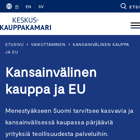
Skip
FI
EN
SV
ETSI
to
content
›
›
ETUSIVU
VAIKUTTAMINEN
KANSAINVÄLINEN KAUPPA
JA EU
Kansainvälinen
kauppa ja EU
Menestyäkseen Suomi tarvitsee kasvavia ja
kansainvälisessä kaupassa pärjääviä
yrityksiä teollisuudesta palveluihin.