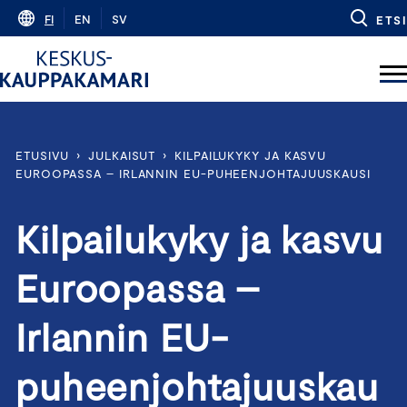
Skip
FI
EN
SV
ETSI
to
content
ETUSIVU
›
JULKAISUT
›
KILPAILUKYKY JA KASVU
EUROOPASSA – IRLANNIN EU-PUHEENJOHTAJUUSKAUSI
Kilpailukyky ja kasvu
Euroopassa –
Irlannin EU-
puheenjohtajuuskau