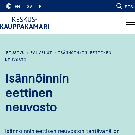
Skip
EN
SV
FI
ETSI
to
content
›
›
ETUSIVU
PALVELUT
ISÄNNÖINNIN EETTINEN
NEUVOSTO
Isännöinnin
eettinen
neuvosto
Isännöinnin eettisen neuvoston tehtävänä on