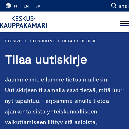
Skip
FI
EN
SV
ETSI
to
content
›
›
ETUSIVU
UUTISHUONE
TILAA UUTISKIRJE
Tilaa uutiskirje
Jaamme mielellämme tietoa muillekin.
Uutiskirjeen tilaamalla saat tietää, mitä juuri
nyt tapahtuu. Tarjoamme sinulle tietoa
ajankohtaisista yhteiskunnalliseen
vaikuttamiseen liittyvistä asioista,