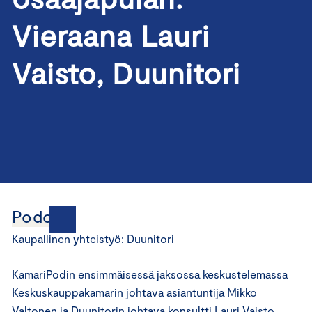
Vieraana Lauri
Vaisto, Duunitori
Podcast
Kaupallinen yhteistyö:
Duunitori
KamariPodin ensimmäisessä jaksossa keskustelemassa
Keskuskauppakamarin johtava asiantuntija Mikko
Valtonen ja Duunitorin johtava konsultti Lauri Vaisto.