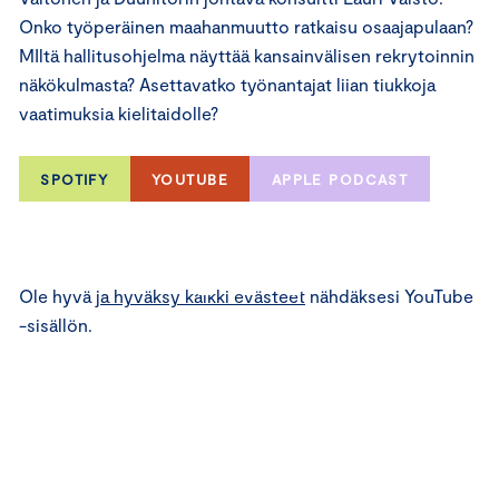
Onko työperäinen maahanmuutto ratkaisu osaajapulaan?
MIltä hallitusohjelma näyttää kansainvälisen rekrytoinnin
näkökulmasta? Asettavatko työnantajat liian tiukkoja
vaatimuksia kielitaidolle?
SPOTIFY
YOUTUBE
APPLE PODCAST
⋯
Ole hyvä
ja hyväksy kaikki evästeet
nähdäksesi YouTube
-sisällön.