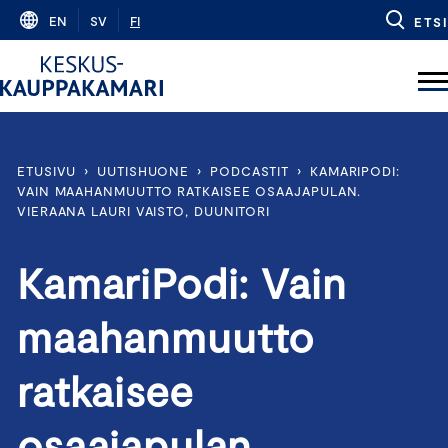
Skip
EN
SV
FI
ETSI
to
content
ETUSIVU
›
UUTISHUONE
›
PODCASTIT
›
KAMARIPODI:
VAIN MAAHANMUUTTO RATKAISEE OSAAJAPULAN.
VIERAANA LAURI VAISTO, DUUNITORI
KamariPodi: Vain
maahanmuutto
ratkaisee
osaajapulan.