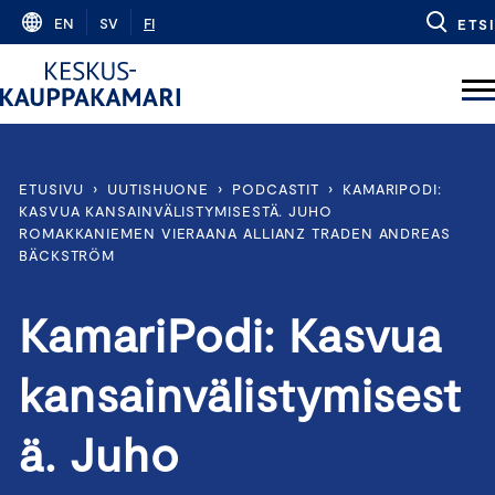
Skip
EN
SV
FI
ETSI
to
content
ETUSIVU
›
UUTISHUONE
›
PODCASTIT
›
KAMARIPODI:
KASVUA KANSAINVÄLISTYMISESTÄ. JUHO
ROMAKKANIEMEN VIERAANA ALLIANZ TRADEN ANDREAS
BÄCKSTRÖM
KamariPodi: Kasvua
kansainvälistymisest
ä. Juho