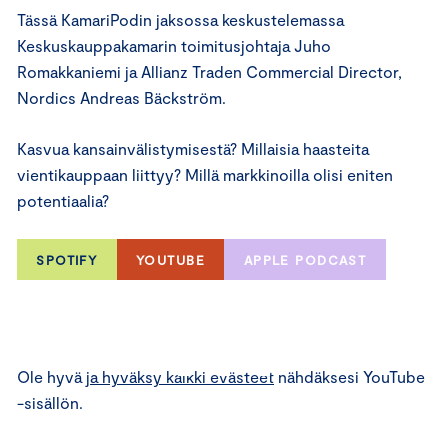
Tässä KamariPodin jaksossa keskustelemassa
Keskuskauppakamarin toimitusjohtaja Juho
Romakkaniemi ja Allianz Traden Commercial Director,
Nordics Andreas Bäckström.
Kasvua kansainvälistymisestä? Millaisia haasteita
vientikauppaan liittyy? Millä markkinoilla olisi eniten
potentiaalia?
SPOTIFY
YOUTUBE
APPLE PODCAST
⋯
Ole hyvä
ja hyväksy kaikki evästeet
nähdäksesi YouTube
-sisällön.