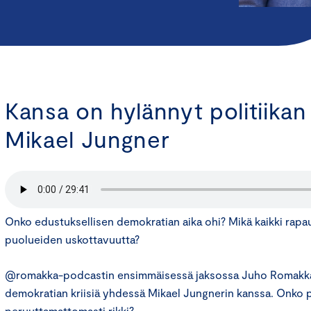
Kansa on hylännyt politiikan
Mikael Jungner
Onko edustuksellisen demokratian aika ohi? Mikä kaikki rapaut
puolueiden uskottavuutta?
@romakka-podcastin ensimmäisessä jaksossa Juho Romakka
demokratian kriisiä yhdessä Mikael Jungnerin kanssa. Onko p
peruuttamattomasti rikki?