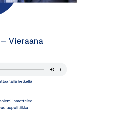
 – Vieraana
taa tällä hetkellä
niemi ihmettelee
uoluepolitiikka