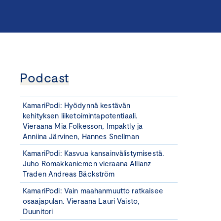
Podcast
KamariPodi: Hyödynnä kestävän
kehityksen liiketoimintapotentiaali.
Vieraana Mia Folkesson, Impaktly ja
Anniina Järvinen, Hannes Snellman
KamariPodi: Kasvua kansainvälistymisestä.
Juho Romakkaniemen vieraana Allianz
Traden Andreas Bäckström
KamariPodi: Vain maahanmuutto ratkaisee
osaajapulan. Vieraana Lauri Vaisto,
Duunitori