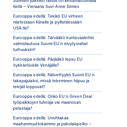
Suomen julkinen talous on kestämättömällä
tiellä – Vieraana Suvi-Anne Siimes
Eurooppa edellä: Tekikö EU virheen
niiatessaan Kiinalle ja pyllistäessään
USA:lle?
Eurooppa edellä: Tärvääkö kuntavaaleihin
valmistautuva Suomi EU:n elvytysrahat
turhuuksiin?
Eurooppa edellä: Pärjääkö lepsu EU
öykkäröivälle Venäjälle?
Eurooppa edellä: Näivettyykö Suomi EU:n
takapajulaksi, missä tekeminen hiipuu ja
tekijät loppuvat?
Eurooppa edellä: Onko EU:n Green Deal
työpaikkojen tuhoaja vai maanosan
pelastaja?
Eurooppa edellä: Unohtakaa
maahanmuuttokammo ja pakolaispelko –