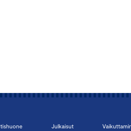
tishuone
Julkaisut
Vaikuttami