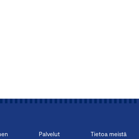
nen
Palvelut
Tietoa meistä