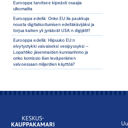
Eurooppa tarvitsee kipeästi osaajia
ulkomailta
Eurooppa edellä: Onko EU:lla paukkuja
nousta digitalisoitumisen edelläkävijäksi ja
torjua kaiken yli jyräävät USA:n digijätit?
Eurooppa edellä: Hiipuuko EU:n
elvytystykki vaivaiseksi vesipyssyksi –
Lopahtiko jäsenmaiden kunnianhimo ja
onko komissio liian leväperäinen
valvoessaan miljardien käyttöä?
Uu