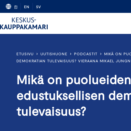
Skip
FI
EN
SV
to
content
›
›
›
ETUSIVU
UUTISHUONE
PODCASTIT
MIKÄ ON PU
DEMOKRATIAN TULEVAISUUS? VIERAANA MIKAEL JUNGN
Mikä on puolueiden
edustuksellisen de
tulevaisuus?