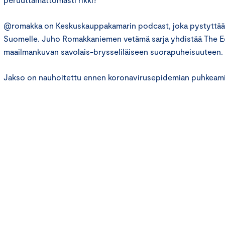
@romakka on Keskuskauppakamarin podcast, joka pystyttää 
Suomelle. Juho Romakkaniemen vetämä sarja yhdistää The 
maailmankuvan savolais-brysseliläiseen suorapuheisuuteen.
Jakso on nauhoitettu ennen koronavirusepidemian puhkeami