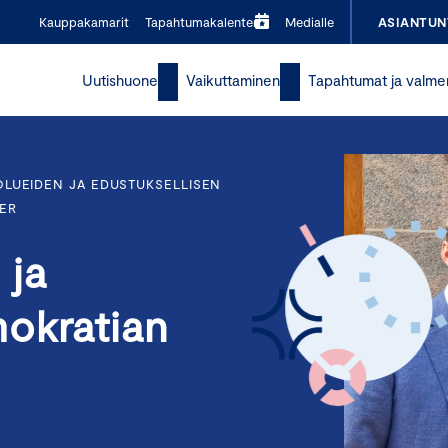
Kauppakamarit
Tapahtumakalenteri
Medialle
ASIANTUN
Uutishuone
Vaikuttaminen
Tapahtumat ja valme
OLUEIDEN JA EDUSTUKSELLISEN
ER
 ja
mokratian