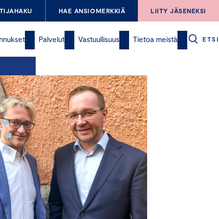
TIJAHAKU
HAE ANSIOMERKKIÄ
LIITY JÄSENEKSI
nnukset
Palvelut
Vastuullisuus
Tietoa meistä
ETSI