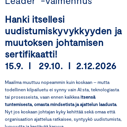
Leader -valmennus
Hanki itsellesi
uudistumiskyvykkyyden ja
muutoksen johtamisen
sertifikaatti!
15.9. I 29.10. I 2.12.2026
Maailma muuttuu nopeammin kuin koskaan – mutta
todellinen kilpailuetu ei synny vain AI:sta, teknologiasta
tai prosesseista, vaan ennen kaikkea
itsensä
tuntemisesta, omasta mindsetista ja ajattelun laadusta
.
Nyt jos koskaan johtajan kyky kehittää sekä omaa että
organisaation ajattelua ratkaisee, syntyykö uudistumista,
luovuutta ja kestävää kasvua.