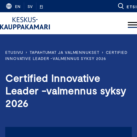
Skip
EN
SV
FI
ETSI
to
content
ETUSIVU
›
TAPAHTUMAT JA VALMENNUKSET
›
CERTIFIED
INNOVATIVE LEADER -VALMENNUS SYKSY 2026
Certified Innovative
Leader -valmennus syksy
2026