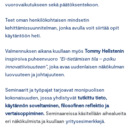
vuorovaikutukseen sekä päätöksentekoon.
Teet oman henkilökohtaisen mindsetin
kehittämissuunnitelman, jonka avulla voit siirtää opit
käytäntöön heti.
Valmennuksen aikana kuullaan myös
Tommy Hellstenin
inspiroiva puheenvuoro
“Ei-tietämisen tila – polku
innovatiivisuuteen”
, joka avaa uudenlaisen näkökulman
luovuuteen ja johtajuuteen.
Seminaarit ja työpajat tarjoavat monipuolisen
kokonaisuuden, jossa yhdistyvät
tutkittu tieto,
käytännön soveltaminen, filosofinen reflektio ja
vertaisoppiminen.
Seminaareissa käsitellään aihealueita
eri näkökulmista ja kuullaan
yritysesimerkkejä.