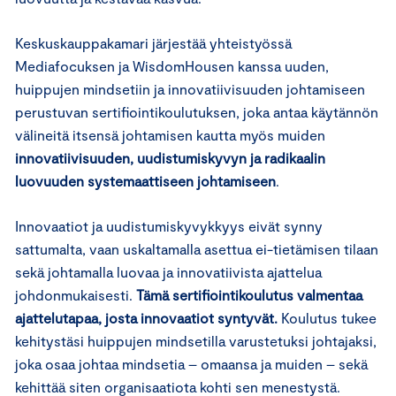
Keskuskauppakamari järjestää yhteistyössä
Mediafocuksen ja WisdomHousen kanssa uuden,
huippujen mindsetiin ja innovatiivisuuden johtamiseen
perustuvan sertifiointikoulutuksen, joka antaa käytännön
välineitä itsensä johtamisen kautta myös muiden
innovatiivisuuden, uudistumiskyvyn ja radikaalin
luovuuden systemaattiseen johtamiseen
.
Innovaatiot ja uudistumiskyvykkyys eivät synny
sattumalta, vaan uskaltamalla asettua ei-tietämisen tilaan
sekä johtamalla luovaa ja innovatiivista ajattelua
johdonmukaisesti.
Tämä sertifiointikoulutus valmentaa
ajattelutapaa, josta innovaatiot syntyvät.
Koulutus tukee
kehitystäsi huippujen mindsetilla varustetuksi johtajaksi,
joka osaa johtaa mindsetia – omaansa ja muiden – sekä
kehittää siten organisaatiota kohti sen menestystä.