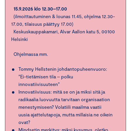
15.9.2026 klo 12.30–17.00
(ilmoittautuminen & lounas 11.45, ohjelma 12.30-
17.00, tilaisuus päättyy 17.00)
Keskuskauppakamari, Alvar Aallon katu 5, 00100
Helsinki
Ohjelmassa mm.
Tommy Hellstenin johdantopuheenvuoro:
”Ei-tietämisen tila – polku
innovatiivisuuteen”
Innovatiivisuus: mitä se on ja miksi sitä ja
radikaalia luovuutta tarvitaan organisaation
menestymiseen? Volatiili maailma vaatii
uusia ajattelutapoja, mutta millaisia ne oikein
ovat?
Mindsetin merkitys: miksi kysymys, oletko