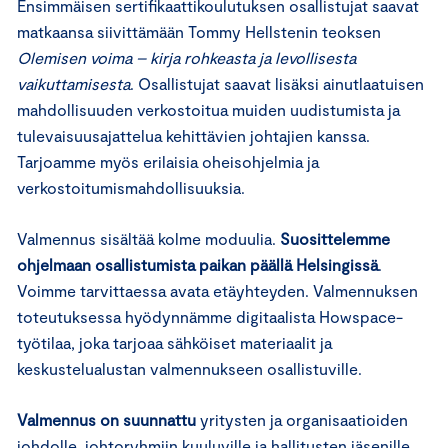
Ensimmäisen sertifikaattikoulutuksen osallistujat saavat
matkaansa siivittämään Tommy Hellstenin teoksen
Olemisen voima – kirja rohkeasta ja levollisesta
vaikuttamisesta
. Osallistujat saavat lisäksi ainutlaatuisen
mahdollisuuden verkostoitua muiden uudistumista ja
tulevaisuusajattelua kehittävien johtajien kanssa.
Tarjoamme myös erilaisia oheisohjelmia ja
verkostoitumismahdollisuuksia.
Valmennus sisältää kolme moduulia.
Suosittelemme
ohjelmaan osallistumista paikan päällä Helsingissä
.
Voimme tarvittaessa avata etäyhteyden. Valmennuksen
toteutuksessa hyödynnämme digitaalista Howspace-
työtilaa, joka tarjoaa sähköiset materiaalit ja
keskustelualustan valmennukseen osallistuville.
Valmennus on suunnattu
yritysten ja organisaatioiden
johdolle, johtoryhmiin kuuluville ja hallitusten jäsenille.