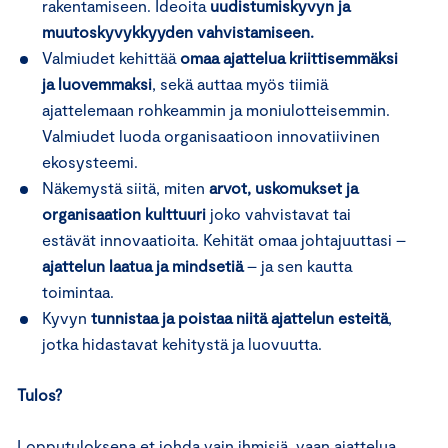
rakentamiseen. Ideoita
uudistumiskyvyn ja
muutoskyvykkyyden vahvistamiseen.
Valmiudet kehittää
omaa ajattelua kriittisemmäksi
ja luovemmaksi
, sekä auttaa myös tiimiä
ajattelemaan rohkeammin ja moniulotteisemmin.
Valmiudet luoda organisaatioon innovatiivinen
ekosysteemi.
Näkemystä siitä, miten
arvot, uskomukset ja
organisaation kulttuuri
joko vahvistavat tai
estävät innovaatioita. Kehität omaa johtajuuttasi –
ajattelun laatua ja mindsetiä
– ja sen kautta
toimintaa.
Kyvyn
tunnistaa ja poistaa niitä ajattelun esteitä
,
jotka hidastavat kehitystä ja luovuutta.
Tulos?
Lopputuloksena et johda vain ihmisiä, vaan ajattelua,