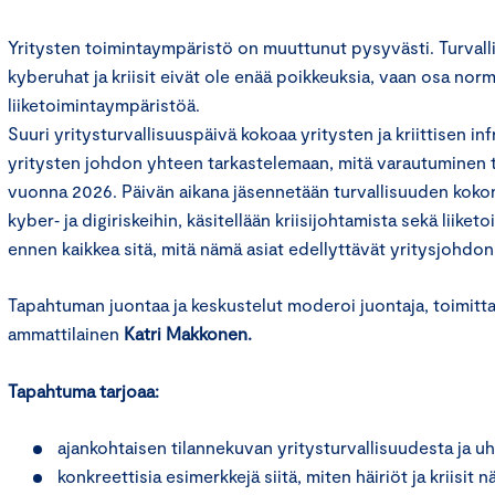
Yritysten toimintaympäristö on muuttunut pysyvästi. Turval
kyberuhat ja kriisit eivät ole enää poikkeuksia, vaan osa norm
liiketoimintaympäristöä.
Suuri yritysturvallisuuspäivä kokoaa yritysten ja kriittisen in
yritysten johdon yhteen tarkastelemaan, mitä varautuminen 
vuonna 2026. Päivän aikana jäsennetään turvallisuuden kok
kyber‑ ja digiriskeihin, käsitellään kriisijohtamista sekä liiket
ennen kaikkea sitä, mitä nämä asiat edellyttävät yritysjohdo
Tapahtuman juontaa ja keskustelut moderoi juontaja, toimittaj
ammattilainen
Katri Makkonen.
Tapahtuma tarjoaa:
ajankohtaisen tilannekuvan yritysturvallisuudesta ja uh
konkreettisia esimerkkejä siitä, miten häiriöt ja kriisit 