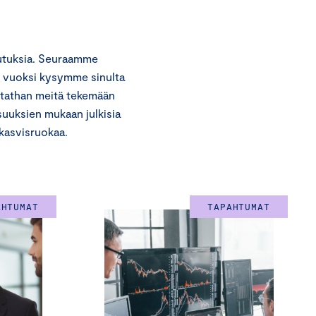
utuksia. Seuraamme
n vuoksi kysymme sinulta
utathan meitä tekemään
suuksien mukaan julkisia
-kasvisruokaa.
AHTUMAT
TAPAHTUMAT