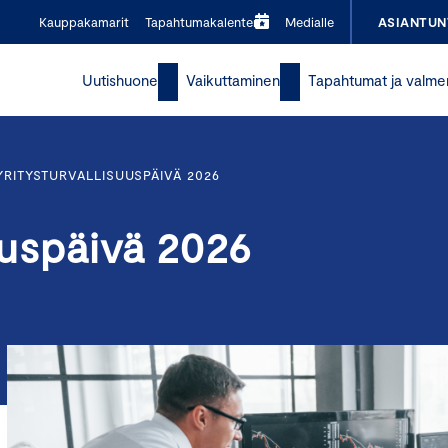
Kauppakamarit
Tapahtumakalenteri
Medialle
ASIANTUN
Uutishuone
Vaikuttaminen
Tapahtumat ja valme
YRITYSTURVALLISUUSPÄIVÄ 2026
uuspäivä 2026