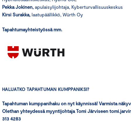
Pekka Jokinen,
apulaisylijohtaja, Kyberturvallisuuskeskus
Kirsi Surakka,
laatupäällikkö, Würth Oy
Tapahtumayhteistyössä mm.
HALUATKO TAPAHTUMAN KUMPPANIKSI?
Tapahtuman kumppanihaku on nyt käynnissä! Varmista näky
Olethan yhteydessä myyntijohtaja Tomi Järviseen tomi.jarv
313 4283