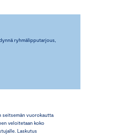
ödynnä ryhmälipputarjous,
n seitsemän vuorokautta
een veloitetaan koko
stujalle. Laskutus