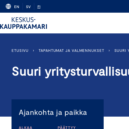
Skip
EN
SV
FI
to
content
ETUSIVU
›
TAPAHTUMAT JA VALMENNUKSET
›
SUURI 
Suuri yritysturvallis
Ajankohta ja paikka
ALKAA
PÄÄTTYY