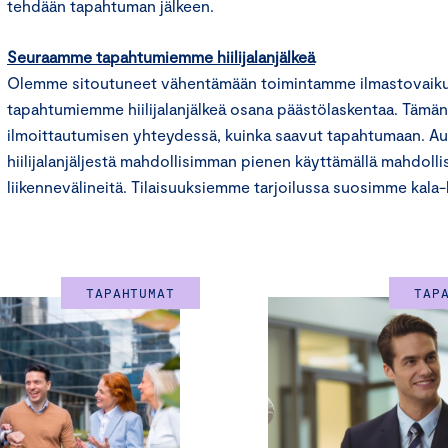
tehdään tapahtuman jälkeen.
Seuraamme tapahtumiemme hiilijalanjälkeä
Olemme sitoutuneet vähentämään toimintamme ilmastovaik
tapahtumiemme hiilijalanjälkeä osana päästölaskentaa. Tämä
ilmoittautumisen yhteydessä, kuinka saavut tapahtumaan. A
hiilijalanjäljestä mahdollisimman pienen käyttämällä mahdolli
liikennevälineitä. Tilaisuuksiemme tarjoilussa suosimme kala
TAPAHTUMAT
TAP