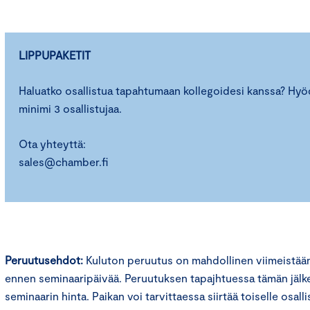
LIPPUPAKETIT
Haluatko osallistua tapahtumaan kollegoidesi kanssa? Hy
minimi 3 osallistujaa.
Ota yhteyttä:
sales@chamber.fi
Peruutusehdot:
Kuluton peruutus on mahdollinen viimeistää
ennen seminaaripäivää. Peruutuksen tapajhtuessa tämän jälk
seminaarin hinta. Paikan voi tarvittaessa siirtää toiselle osalli