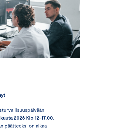
nyt
sturvallisuuspäivään
skuuta 2026 Klo 12-17.00.
än päätteeksi on aikaa