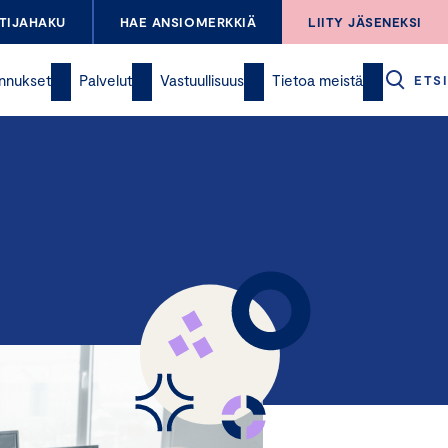
TIJAHAKU
HAE ANSIOMERKKIÄ
LIITY JÄSENEKSI
nnukset
Palvelut
Vastuullisuus
Tietoa meistä
ETSI