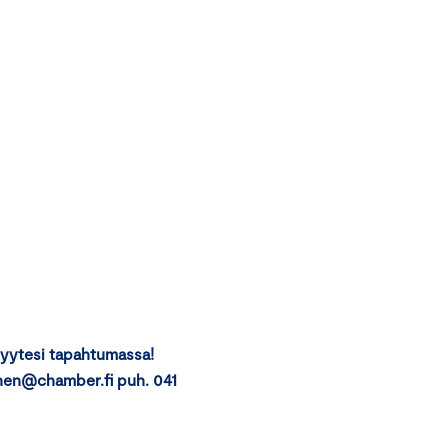
vyytesi tapahtumassa!
inen@chamber.fi puh. 041