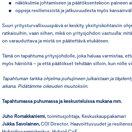
näkökulmia johtamiseen ja päätöksentekoon paineen al
oppeja resilienssistä ja jatkuvuudesta myös kansainvälis
Suuri yritysturvallisuuspäivä ei keskity yksityiskohtaisiin ohjei
ratkaisuihin, vaan siihen, mikä on yritysjohdon vastuulla: mi
on varauduttava ja mistä on päätettävä etukäteen.
Tämä on tapahtuma yritysjohdolle, joka haluaa varmistaa, että
myös häiriöitä – ja että päätökset tehdään silloin, kun niille vi
Tapahtuman tarkka ohjelma puhujineen julkaistaan ja täydent
aikana. Pidätämme oikeuden muutoksiin.
Tapahtumassa puhumassa ja keskusteluissa mukana mm.
Juho Romakkaniemi,
toimitusjohtaja, Keskuskauppakamari
Jukka Savolainen,
COI Director, Haavoittuvuudet ja resilienss
Hybridiosaamiskeskus, Hybrid CoE