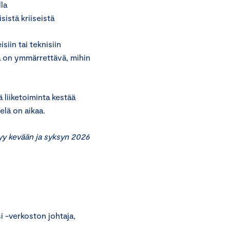
la
istä kriiseistä
siin tai teknisiin
tä on ymmärrettävä, mihin
 liiketoiminta kestää
elä on aikaa.
yy kevään ja syksyn 2026
i -verkoston johtaja,