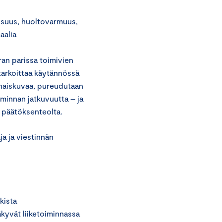
lisuus, huoltovarmuus,
aalia
fran parissa toimivien
tarkoittaa käytännössä
onaiskuvaa, pureudutaan
oiminnan jatkuvuutta – ja
n päätöksenteolta.
a ja viestinnän
kista
näkyvät liiketoiminnassa