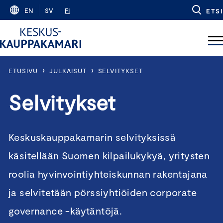
Skip
EN
SV
FI
ETSI
to
content
›
›
ETUSIVU
JULKAISUT
SELVITYKSET
Selvitykset
Keskuskauppakamarin selvityksissä
käsitellään Suomen kilpailukykyä, yritysten
roolia hyvinvointiyhteiskunnan rakentajana
ja selvitetään pörssiyhtiöiden corporate
governance -käytäntöjä.