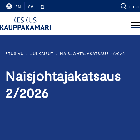
Skip
EN
SV
FI
ETSI
to
content
ETUSIVU
›
JULKAISUT
›
NAISJOHTAJAKATSAUS 2/2026
Naisjohtajakatsaus
2/2026