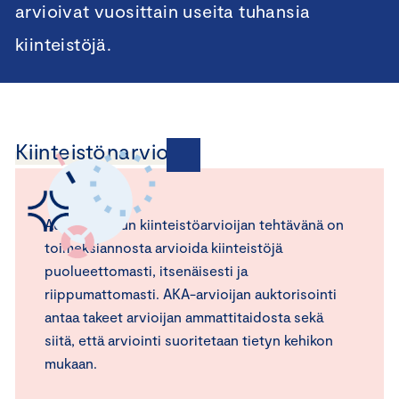
arvioivat vuosittain useita tuhansia
kiinteistöjä.
Kiinteistönarviointi
Auktorisoidun kiinteistöarvioijan tehtävänä on
toimeksiannosta arvioida kiinteistöjä
puolueettomasti, itsenäisesti ja
riippumattomasti. AKA-arvioijan auktorisointi
antaa takeet arvioijan ammattitaidosta sekä
siitä, että arviointi suoritetaan tietyn kehikon
mukaan.