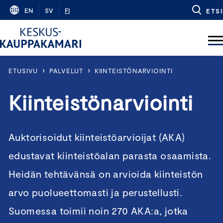
Skip
EN
SV
FI
ETSI
to
content
›
›
ETUSIVU
PALVELUT
KIINTEISTÖNARVIOINTI
Kiinteistönarviointi
Auktorisoidut kiinteistöarvioijat (AKA)
edustavat kiinteistöalan parasta osaamista.
Heidän tehtävänsä on arvioida kiinteistön
arvo puolueettomasti ja perustellusti.
Suomessa toimii noin 270 AKA:a, jotka