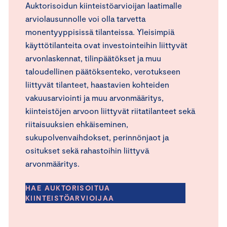
Auktorisoidun kiinteistöarvioijan laatimalle
arviolausunnolle voi olla tarvetta
monentyyppisissä tilanteissa. Yleisimpiä
käyttötilanteita ovat investointeihin liittyvät
arvonlaskennat, tilinpäätökset ja muu
taloudellinen päätöksenteko, verotukseen
liittyvät tilanteet, haastavien kohteiden
vakuusarviointi ja muu arvonmääritys,
kiinteistöjen arvoon liittyvät riitatilanteet sekä
riitaisuuksien ehkäiseminen,
sukupolvenvaihdokset, perinnönjaot ja
ositukset sekä rahastoihin liittyvä
arvonmääritys.
HAE AUKTORISOITUA
KIINTEISTÖARVIOIJAA