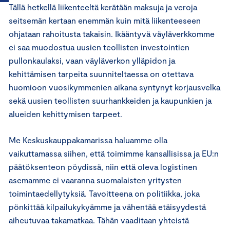
Tällä hetkellä liikenteeltä kerätään maksuja ja veroja
seitsemän kertaan enemmän kuin mitä liikenteeseen
ohjataan rahoitusta takaisin. Ikääntyvä väyläverkkomme
ei saa muodostua uusien teollisten investointien
pullonkaulaksi, vaan väyläverkon ylläpidon ja
kehittämisen tarpeita suunniteltaessa on otettava
huomioon vuosikymmenien aikana syntynyt korjausvelka
sekä uusien teollisten suurhankkeiden ja kaupunkien ja
alueiden kehittymisen tarpeet.
Me Keskuskauppakamarissa haluamme olla
vaikuttamassa siihen, että toimimme kansallisissa ja EU:n
päätöksenteon pöydissä, niin että oleva logistinen
asemamme ei vaaranna suomalaisten yritysten
toimintaedellytyksiä. Tavoitteena on politiikka, joka
pönkittää kilpailukykyämme ja vähentää etäisyydestä
aiheutuvaa takamatkaa. Tähän vaaditaan yhteistä