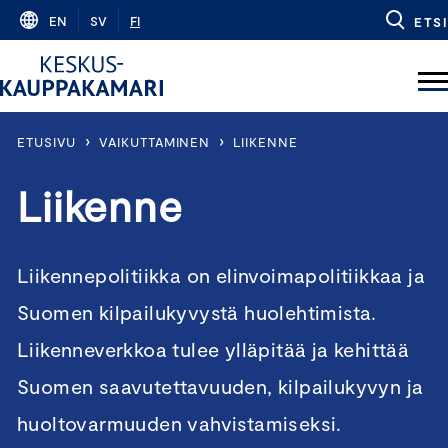
Skip
EN
SV
FI
ETSI
to
content
›
›
ETUSIVU
VAIKUTTAMINEN
LIIKENNE
Liikenne
Liikennepolitiikka on elinvoimapolitiikkaa ja
Suomen kilpailukyvystä huolehtimista.
Liikenneverkkoa tulee ylläpitää ja kehittää
Suomen saavutettavuuden, kilpailukyvyn ja
huoltovarmuuden vahvistamiseksi.