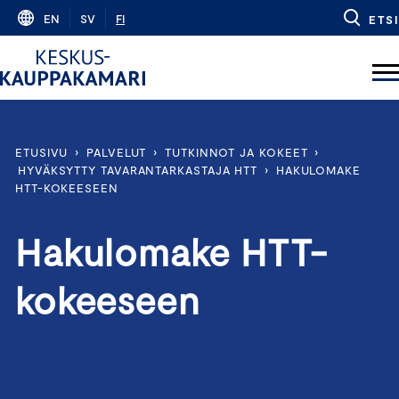
Skip
EN
SV
FI
ETSI
to
content
ETUSIVU
›
PALVELUT
›
TUTKINNOT JA KOKEET
›
HYVÄKSYTTY TAVARANTARKASTAJA HTT
›
HAKULOMAKE
HTT-KOKEESEEN
Hakulomake HTT-
kokeeseen