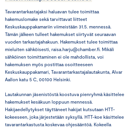
Tavarantarkastajaksi haluavan tulee toimittaa
hakemuslomake sekä tarvittavat liitteet
Keskuskauppakamariin viimeistään 31.5. mennessä.
Tämän jälkeen tulleet hakemukset siirtyvät seuraavan
vuoden tarkastajahakuun. Hakemukset tulee toimittaa
mieluiten sähköisesti, raisa.harju@chamber.fi. Mikäli
sähköinen toimittaminen ei ole mahdollista, voi
hakemuksen myös postittaa osoitteeseen
Keskuskauppakamari, Tavarantarkastajalautakunta, Alvar
Aallon katu 5 C, 00100 Helsinki.
Lautakunnan jäsenistöstä koostuva pienryhmä käsittelee
hakemukset kesäkuun loppuun mennessä.
Hakijaedellytykset täyttäneet hakijat kutsutaan HTT-
kokeeseen, joka järjestetään syksyllä. HTT-koe käsittelee
tavarantarkastusta koskevaa ohjesääntöä. Kokeella