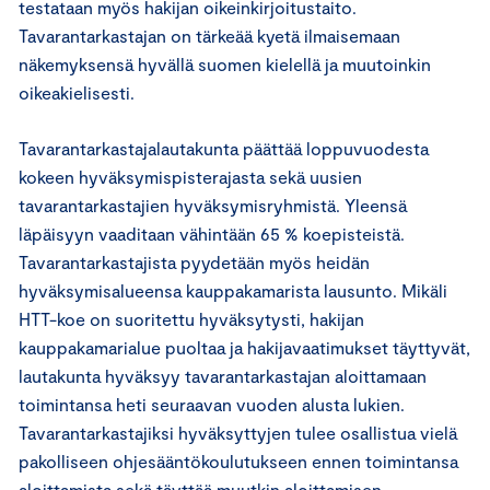
testataan myös hakijan oikeinkirjoitustaito.
Tavarantarkastajan on tärkeää kyetä ilmaisemaan
näkemyksensä hyvällä suomen kielellä ja muutoinkin
oikeakielisesti.
Tavarantarkastajalautakunta päättää loppuvuodesta
kokeen hyväksymispisterajasta sekä uusien
tavarantarkastajien hyväksymisryhmistä. Yleensä
läpäisyyn vaaditaan vähintään 65 % koepisteistä.
Tavarantarkastajista pyydetään myös heidän
hyväksymisalueensa kauppakamarista lausunto. Mikäli
HTT-koe on suoritettu hyväksytysti, hakijan
kauppakamarialue puoltaa ja hakijavaatimukset täyttyvät,
lautakunta hyväksyy tavarantarkastajan aloittamaan
toimintansa heti seuraavan vuoden alusta lukien.
Tavarantarkastajiksi hyväksyttyjen tulee osallistua vielä
pakolliseen ohjesääntökoulutukseen ennen toimintansa
aloittamista sekä täyttää muutkin aloittamisen