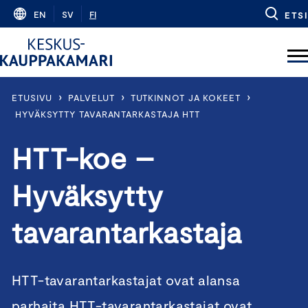
Skip
EN
SV
FI
ETSI
to
content
›
›
›
ETUSIVU
PALVELUT
TUTKINNOT JA KOKEET
HYVÄKSYTTY TAVARANTARKASTAJA HTT
HTT-koe –
Hyväksytty
tavarantarkastaja
HTT-tavarantarkastajat ovat alansa
parhaita HTT-tavarantarkastajat ovat