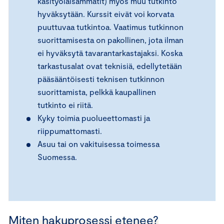
käsityöläisammatit) myös muu tutkinto
hyväksytään. Kurssit eivät voi korvata
puuttuvaa tutkintoa. Vaatimus tutkinnon
suorittamisesta on pakollinen, jota ilman
ei hyväksytä tavarantarkastajaksi. Koska
tarkastusalat ovat teknisiä, edellytetään
pääsääntöisesti teknisen tutkinnon
suorittamista, pelkkä kaupallinen
tutkinto ei riitä.
Kyky toimia puolueettomasti ja
riippumattomasti.
Asuu tai on vakituisessa toimessa
Suomessa.
Miten hakuprosessi etenee?