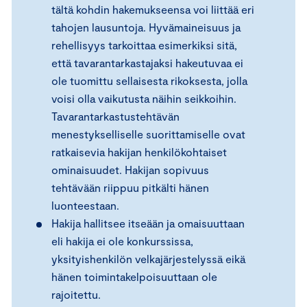
tältä kohdin hakemukseensa voi liittää eri
tahojen lausuntoja. Hyvämaineisuus ja
rehellisyys tarkoittaa esimerkiksi sitä,
että tavarantarkastajaksi hakeutuvaa ei
ole tuomittu sellaisesta rikoksesta, jolla
voisi olla vaikutusta näihin seikkoihin.
Tavarantarkastustehtävän
menestykselliselle suorittamiselle ovat
ratkaisevia hakijan henkilökohtaiset
ominaisuudet. Hakijan sopivuus
tehtävään riippuu pitkälti hänen
luonteestaan.
Hakija hallitsee itseään ja omaisuuttaan
eli hakija ei ole konkurssissa,
yksityishenkilön velkajärjestelyssä eikä
hänen toimintakelpoisuuttaan ole
rajoitettu.