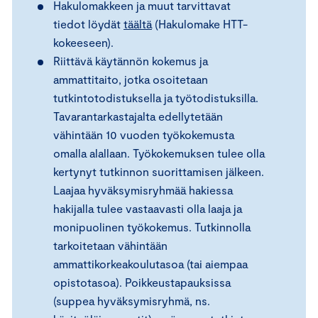
Hakulomakkeen ja muut tarvittavat
tiedot löydät
täältä
(Hakulomake HTT-
kokeeseen).
Riittävä käytännön kokemus ja
ammattitaito, jotka osoitetaan
tutkintotodistuksella ja työtodistuksilla.
Tavarantarkastajalta edellytetään
vähintään 10 vuoden työkokemusta
omalla alallaan. Työkokemuksen tulee olla
kertynyt tutkinnon suorittamisen jälkeen.
Laajaa hyväksymisryhmää hakiessa
hakijalla tulee vastaavasti olla laaja ja
monipuolinen työkokemus. Tutkinnolla
tarkoitetaan vähintään
ammattikorkeakoulutasoa (tai aiempaa
opistotasoa). Poikkeustapauksissa
(suppea hyväksymisryhmä, ns.