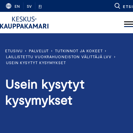
Skip
EN
SV
FI
ETSI
to
content
ETUSIVU
›
PALVELUT
›
TUTKINNOT JA KOKEET
›
LAILLISTETTU VUOKRAHUONEISTON VÄLITTÄJÄ LVV
›
USEIN KYSYTYT KYSYMYKSET
Usein kysytyt
kysymykset