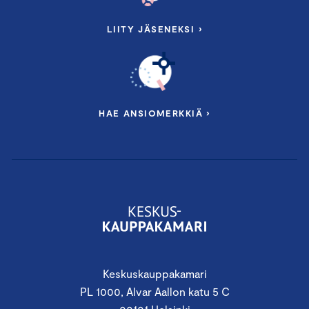
LIITY JÄSENEKSI ›
HAE ANSIOMERKKIÄ ›
Keskuskauppakamari
PL 1000, Alvar Aallon katu 5 C