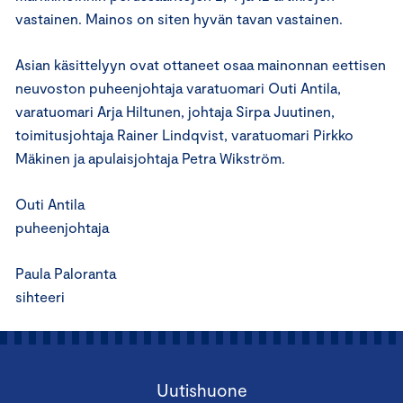
vastainen. Mainos on siten hyvän tavan vastainen.
Asian käsittelyyn ovat ottaneet osaa mainonnan eettisen
neuvoston puheenjohtaja varatuomari Outi Antila,
varatuomari Arja Hiltunen, johtaja Sirpa Juutinen,
toimitusjohtaja Rainer Lindqvist, varatuomari Pirkko
Mäkinen ja apulaisjohtaja Petra Wikström.
Outi Antila
puheenjohtaja
Paula Paloranta
sihteeri
Uutishuone