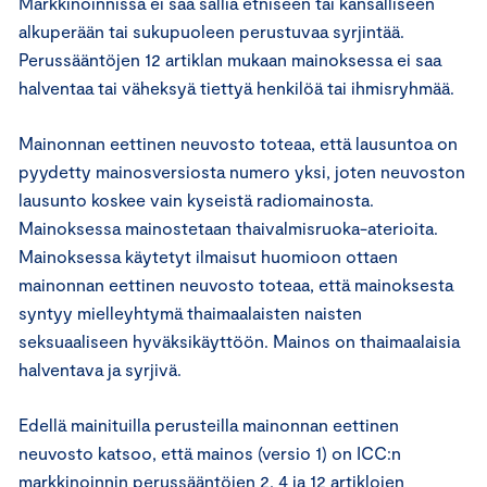
Markkinoinnissa ei saa sallia etniseen tai kansalliseen
alkuperään tai sukupuoleen perustuvaa syrjintää.
Perussääntöjen 12 artiklan mukaan mainoksessa ei saa
halventaa tai väheksyä tiettyä henkilöä tai ihmisryhmää.
Mainonnan eettinen neuvosto toteaa, että lausuntoa on
pyydetty mainosversiosta numero yksi, joten neuvoston
lausunto koskee vain kyseistä radiomainosta.
Mainoksessa mainostetaan thaivalmisruoka-aterioita.
Mainoksessa käytetyt ilmaisut huomioon ottaen
mainonnan eettinen neuvosto toteaa, että mainoksesta
syntyy mielleyhtymä thaimaalaisten naisten
seksuaaliseen hyväksikäyttöön. Mainos on thaimaalaisia
halventava ja syrjivä.
Edellä mainituilla perusteilla mainonnan eettinen
neuvosto katsoo, että mainos (versio 1) on ICC:n
markkinoinnin perussääntöjen 2, 4 ja 12 artiklojen