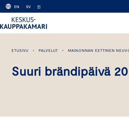
Skip
EN
SV
FI
to
content
ETUSIVU
›
PALVELUT
›
MAINONNAN EETTINEN NEUV
Suuri brändipäivä 2