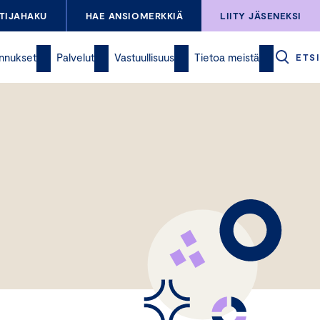
TIJAHAKU
HAE ANSIOMERKKIÄ
LIITY JÄSENEKSI
nnukset
Palvelut
Vastuullisuus
Tietoa meistä
ETSI