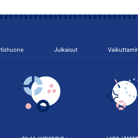
tishuone
Julkaisut
Vaikuttami