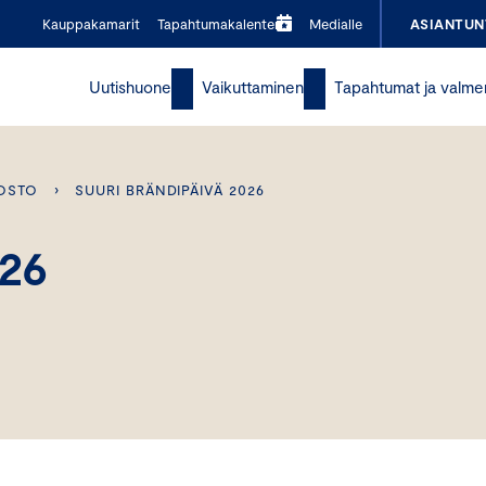
Kauppakamarit
Tapahtumakalenteri
Medialle
ASIANTUN
Uutishuone
Vaikuttaminen
Tapahtumat ja valme
OSTO
›
SUURI BRÄNDIPÄIVÄ 2026
026