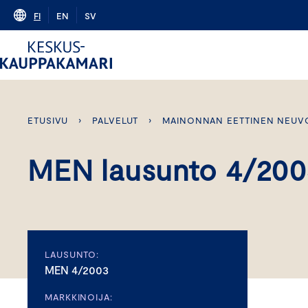
Skip
FI
EN
SV
to
content
ETUSIVU
›
PALVELUT
›
MAINONNAN EETTINEN NEUV
MEN lausunto 4/200
LAUSUNTO:
MEN 4/2003
MARKKINOIJA: