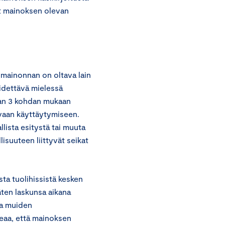
et mainoksen olevan
 mainonnan on oltava lain
pidettävä mielessä
lan 3 kohdan mukaan
avaan käyttäytymiseen.
lista esitystä tai muuta
lisuuteen liittyvät seikat
ta tuolihissistä kesken
äten laskunsa aikana
ja muiden
eaa, että mainoksen