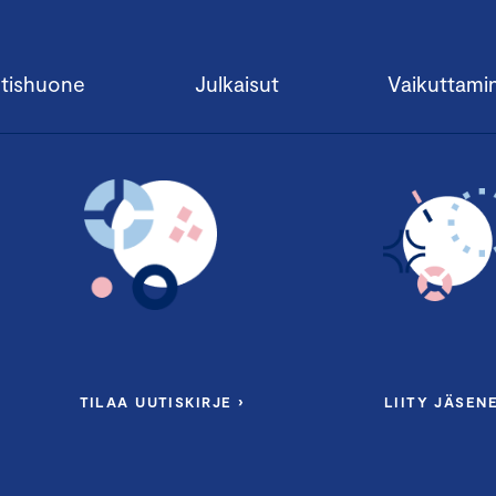
tishuone
Julkaisut
Vaikuttami
TILAA UUTISKIRJE ›
LIITY JÄSENE