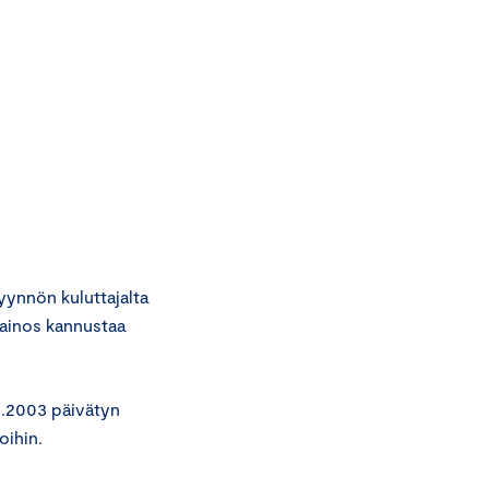
ynnön kuluttajalta
mainos kannustaa
2.2003 päivätyn
oihin.