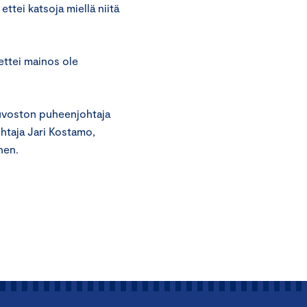
 ettei katsoja miellä niitä
ettei mainos ole
euvoston puheenjohtaja
ohtaja Jari Kostamo,
nen.