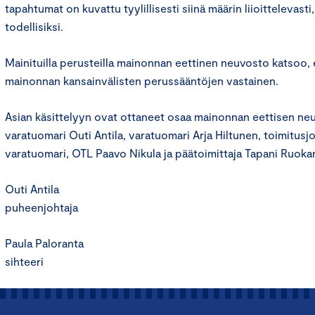
tapahtumat on kuvattu tyylillisesti siinä määrin liioittelevasti,
todellisiksi.
Mainituilla perusteilla mainonnan eettinen neuvosto katsoo, 
mainonnan kansainvälisten perussääntöjen vastainen.
Asian käsittelyyn ovat ottaneet osaa mainonnan eettisen n
varatuomari Outi Antila, varatuomari Arja Hiltunen, toimitusj
varatuomari, OTL Paavo Nikula ja päätoimittaja Tapani Ruoka
Outi Antila
puheenjohtaja
Paula Paloranta
sihteeri