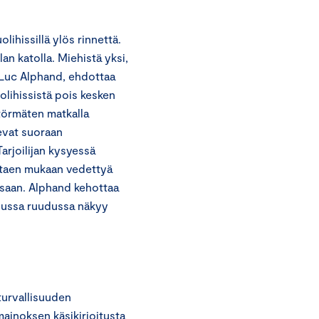
ihissillä ylös rinnettä.
n katolla. Miehistä yksi,
 Luc Alphand, ehdottaa
olihissistä pois kesken
 törmäten matkalla
evat suoraan
arjoilijan kysyessä
ittaen mukaan vedettyä
assaan. Alphand kehottaa
opussa ruudussa näkyy
turvallisuuden
mainoksen käsikirjoitusta