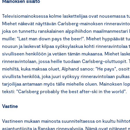
Mainoksen sisältö
Televisiomainoksessa kolme laskettelijaa ovat nousemassa tuol
Miehet näkevät näyttävän Carlsberg-mainoksen rinneravintola
joka on tunnettu ranskalainen alppihiihdon maailmanmestari
muille: ”Last man down pays the beer!”. Miehet hyppäävät tu
nousun ja laskevat kilpaa syöksylaskua kohti rinneravintolaa
sivulliseen henkilöön ja vetäen tämän mukaansa. Miehet lask
rinneravintolaan, jossa heille tuodaan Carlsberg-oluttuopit. T
miehiltä, kuka maksaa oluet, Alphand sanoo: ”He pays”, oso
sivullista henkilöä, joka juuri syöksyy rinneravintolaan pulk
tarjoilijaa antamaan myös tälle miehelle oluen. Mainoksen l
teksti: ”Carlsberg probably the best after-ski in the world”.
Vastine
Vastineen mukaan mainosta suunniteltaessa on kuultu hiihto
asiantuntijoita ja Ranskan rinnevalvojia. Nämä ovat pitäneet 