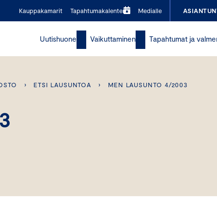
Kauppakamarit
Tapahtumakalenteri
Medialle
ASIANTUN
Uutishuone
Vaikuttaminen
Tapahtumat ja valme
OSTO
›
ETSI LAUSUNTOA
›
MEN LAUSUNTO 4/2003
3