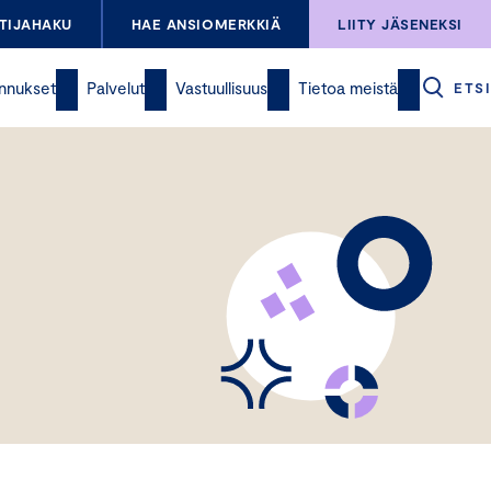
TIJAHAKU
HAE ANSIOMERKKIÄ
LIITY JÄSENEKSI
nnukset
Palvelut
Vastuullisuus
Tietoa meistä
ETSI