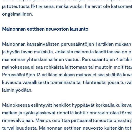
ja toteutusta fiktiivisenä, minkä vuoksi he eivät ole katsone
ongelmallinen.
Mainonnan eettisen neuvoston lausunto
Mainonnan kansainvälisten perussääntöjen 1 artiklan mukaan
ja hyvän tavan mukaista. Jokaista mainosta laadittaessa on 
mainonnan yhteiskunnallinen vastuu. Perussääntöjen 4 artik
mainoksessa ei saa rohkaista laittomaan tai muutoin moititt
Perussääntöjen 13 artiklan mukaan mainos ei saa sisältää kuval
kuvausta vaarallisesta toiminnasta tai tilanteesta, jossa turval
laiminlyödään.
Mainoksessa esiintyvät henkilöt hyppäävät korkealla kulkevas
matkan ja syöksylaskevat rinnettä kohti rinneravintolaa törm
rinnevalvojaan. Mainos osoittaa piittaamattomuutta omasta 
turvallisuudesta. Mainonnan eettinen neuvosto kuitenkin tot