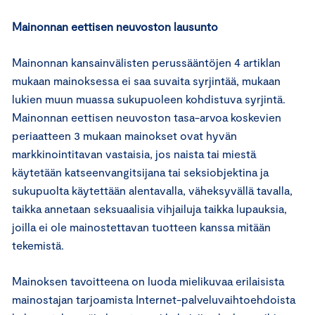
Mainonnan eettisen neuvoston lausunto
Mainonnan kansainvälisten perussääntöjen 4 artiklan
mukaan mainoksessa ei saa suvaita syrjintää, mukaan
lukien muun muassa sukupuoleen kohdistuva syrjintä.
Mainonnan eettisen neuvoston tasa-arvoa koskevien
periaatteen 3 mukaan mainokset ovat hyvän
markkinointitavan vastaisia, jos naista tai miestä
käytetään katseenvangitsijana tai seksiobjektina ja
sukupuolta käytettään alentavalla, väheksyvällä tavalla,
taikka annetaan seksuaalisia vihjailuja taikka lupauksia,
joilla ei ole mainostettavan tuotteen kanssa mitään
tekemistä.
Mainoksen tavoitteena on luoda mielikuvaa erilaisista
mainostajan tarjoamista Internet-palveluvaihtoehdoista