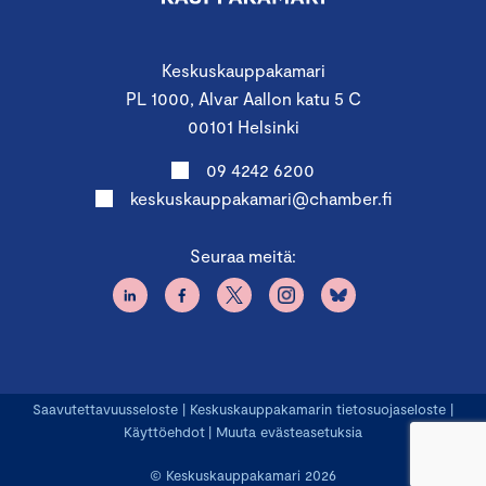
Keskuskauppakamari
PL 1000, Alvar Aallon katu 5 C
00101 Helsinki
09 4242 6200
keskuskauppakamari@chamber.fi
Seuraa meitä:
Saavutettavuusseloste
|
Keskuskauppakamarin tietosuojaseloste
|
Käyttöehdot
|
Muuta evästeasetuksia
© Keskuskauppakamari 2026