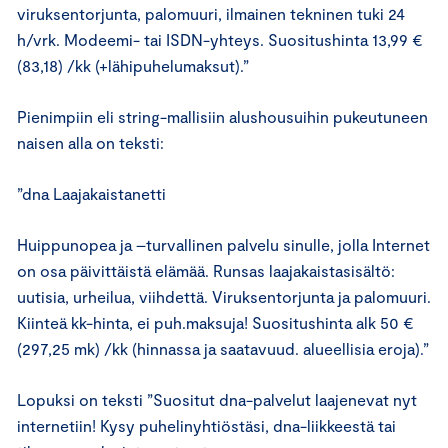
viruksentorjunta, palomuuri, ilmainen tekninen tuki 24
h/vrk. Modeemi- tai ISDN-yhteys. Suositushinta 13,99 €
(83,18) /kk (+lähipuhelumaksut).”
Pienimpiin eli string-mallisiin alushousuihin pukeutuneen
naisen alla on teksti:
”dna Laajakaistanetti
Huippunopea ja –turvallinen palvelu sinulle, jolla Internet
on osa päivittäistä elämää. Runsas laajakaistasisältö:
uutisia, urheilua, viihdettä. Viruksentorjunta ja palomuuri.
Kiinteä kk-hinta, ei puh.maksuja! Suositushinta alk 50 €
(297,25 mk) /kk (hinnassa ja saatavuud. alueellisia eroja).”
Lopuksi on teksti ”Suositut dna-palvelut laajenevat nyt
internetiin! Kysy puhelinyhtiöstäsi, dna-liikkeestä tai