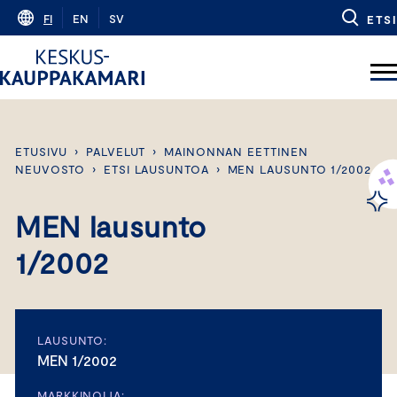
Skip
FI
EN
SV
ETSI
to
content
ETUSIVU
›
PALVELUT
›
MAINONNAN EETTINEN
NEUVOSTO
›
ETSI LAUSUNTOA
›
MEN LAUSUNTO 1/2002
MEN lausunto
1/2002
LAUSUNTO:
MEN 1/2002
MARKKINOIJA: