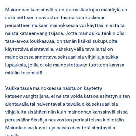
Mainonnan kansainvälisten perussääntöjen määräyksen
sekä eettisen neuvoston tasa-arvoa koskevan
periaatteen mukaan mainoksessa voi käyttää miestä tai
naista katseenvangitsijana. Jotta mainos kuitenkin olisi
tasa-arvoa loukkaavaa, on tämän lisäksi sukupuolta
käytettävä alentavalla, väheksyvällä tavalla tai on
mainoksessa annettava seksuaalisia vihjailuja taikka
lupauksia, joilla ei ole mainostettavan tuotteen kanssa
mitään tekemistä.
Vaikka tässä mainoksessa naista on käytetty
katseenvangitsijana, ei naista voida katsoa esitetyn siten
alentavalla tai halventavalla tavalla eikä seksuaalisia
vihjailuita sisältäen niin kuin mainonnan kansainvälisissä
perussäännöissä ja neuvoston periaatteissa kielletään.
Mainoksessa kuvattuja naisia ei esitetä alentavalla
tavalla.