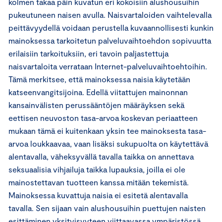
kolmen takaa päin kuvatun eri kokoisiin alushousuihin
pukeutuneen naisen avulla. Naisvartaloiden vaihtelevalla
peittävyydellä voidaan perustella kuvaannollisesti kunkin
mainoksessa tarkoitetun palveluvaihtoehdon sopivuutta
erilaisiin tarkoituksiin, eri tavoin paljastettuja
naisvartaloita verrataan Internet-palveluvaihtoehtoihin.
Tämä merkitsee, että mainoksessa naisia käytetään
katseenvangitsijoina. Edellä viitattujen mainonnan
kansainvälisten perussääntöjen määräyksen sekä
eettisen neuvoston tasa-arvoa koskevan periaatteen
mukaan tämä ei kuitenkaan yksin tee mainoksesta tasa-
arvoa loukkaavaa, vaan lisäksi sukupuolta on käytettävä
alentavalla, väheksyvällä tavalla taikka on annettava
seksuaalisia vihjailuja taikka lupauksia, joilla ei ole
mainostettavan tuotteen kanssa mitään tekemistä.
Mainoksessa kuvattuja naisia ei esitetä alentavalla
tavalla. Sen sijaan vain alushousuihin puettujen naisten
esittäminen yksityisyyteen viittaavassa ympäristössä