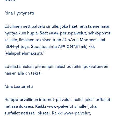
”dna Hyötynetti
Edullinen nettipalvelu sinulle, joka haet netistä enemmän
hyötyä kuin hupia. Saat www-peruspalvelut, sähköpostit
kaikille, ilmaisen teknisen tuen 24 h/vrk. Modeemi- tai
ISDN-yhteys. Suositushinta 7,99 € (47,51 mk) /kk
(+lähipuhelumaksut).”
Edellistä hiukan pienempiin alushousuihin pukeutuneen
naisen alla on teksti:
”dna Laatunetti
Huipputurvallinen internet-palvelu sinulle, joka surffailet
netissä iloksesi. Kaikki www-palvelut sinulle, joka
surfailet netissä iloksesi. Kaikki www-palvelut,