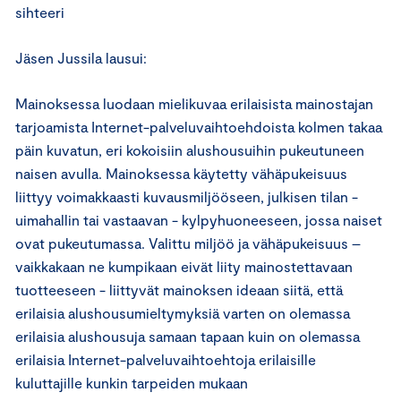
sihteeri
Jäsen Jussila lausui:
Mainoksessa luodaan mielikuvaa erilaisista mainostajan
tarjoamista Internet-palveluvaihtoehdoista kolmen takaa
päin kuvatun, eri kokoisiin alushousuihin pukeutuneen
naisen avulla. Mainoksessa käytetty vähäpukeisuus
liittyy voimakkaasti kuvausmiljööseen, julkisen tilan -
uimahallin tai vastaavan - kylpyhuoneeseen, jossa naiset
ovat pukeutumassa. Valittu miljöö ja vähäpukeisuus –
vaikkakaan ne kumpikaan eivät liity mainostettavaan
tuotteeseen - liittyvät mainoksen ideaan siitä, että
erilaisia alushousumieltymyksiä varten on olemassa
erilaisia alushousuja samaan tapaan kuin on olemassa
erilaisia Internet-palveluvaihtoehtoja erilaisille
kuluttajille kunkin tarpeiden mukaan