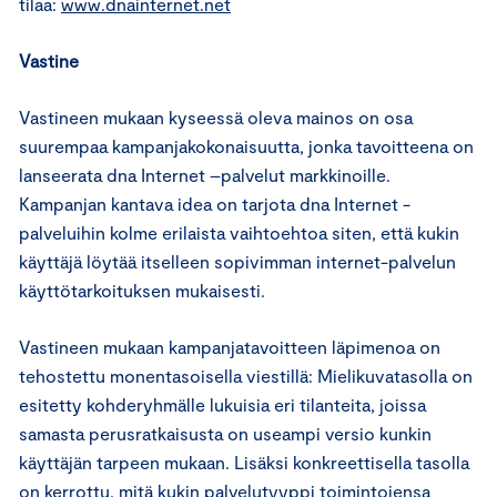
tilaa:
www.dnainternet.net
Vastine
Vastineen mukaan kyseessä oleva mainos on osa
suurempaa kampanjakokonaisuutta, jonka tavoitteena on
lanseerata dna Internet –palvelut markkinoille.
Kampanjan kantava idea on tarjota dna Internet -
palveluihin kolme erilaista vaihtoehtoa siten, että kukin
käyttäjä löytää itselleen sopivimman internet-palvelun
käyttötarkoituksen mukaisesti.
Vastineen mukaan kampanjatavoitteen läpimenoa on
tehostettu monentasoisella viestillä: Mielikuvatasolla on
esitetty kohderyhmälle lukuisia eri tilanteita, joissa
samasta perusratkaisusta on useampi versio kunkin
käyttäjän tarpeen mukaan. Lisäksi konkreettisella tasolla
on kerrottu, mitä kukin palvelutyyppi toimintojensa