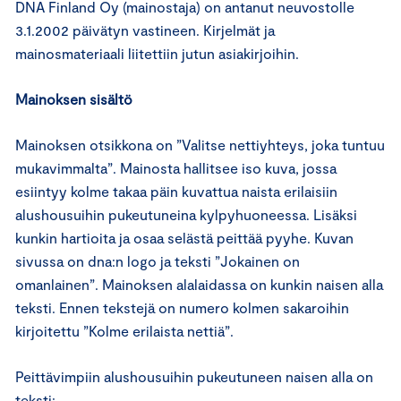
DNA Finland Oy (mainostaja) on antanut neuvostolle
3.1.2002 päivätyn vastineen. Kirjelmät ja
mainosmateriaali liitettiin jutun asiakirjoihin.
Mainoksen sisältö
Mainoksen otsikkona on ”Valitse nettiyhteys, joka tuntuu
mukavimmalta”. Mainosta hallitsee iso kuva, jossa
esiintyy kolme takaa päin kuvattua naista erilaisiin
alushousuihin pukeutuneina kylpyhuoneessa. Lisäksi
kunkin hartioita ja osaa selästä peittää pyyhe. Kuvan
sivussa on dna:n logo ja teksti ”Jokainen on
omanlainen”. Mainoksen alalaidassa on kunkin naisen alla
teksti. Ennen tekstejä on numero kolmen sakaroihin
kirjoitettu ”Kolme erilaista nettiä”.
Peittävimpiin alushousuihin pukeutuneen naisen alla on
teksti: