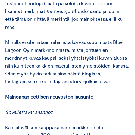
testannut hoitoja (saatu palvelu) ja kuvan loppuun
lisännyt merkinnät #yhteistyö #hoidotsaatu ja luulin,
että tämä on riittävä merkintä, jos mainoksessa ei liiku
raha.
Minulla ei ole mitään rahallista korvaussopimusta Blue
Lagoon Oy:n markkinoinnista, mistä johtuen en
merkinnyt kuvaa kaupalliseksi yhteistyöksi kuvan alussa
niin kuin teen kaikkien maksullisten yhteistöideni kanssa.
Olen myös hyvin tarkka aina näistä blogissa,
Instagramissa sekä Instagram story -julkaisuissa.
Mainonnan eettisen neuvoston lausunto
Sovellettavat säännöt
Kansainvälisen kauppakamarin markkinoinnin