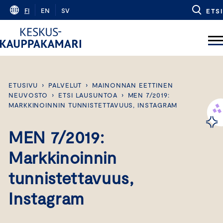
Skip
FI
EN
SV
ETSI
to
content
ETUSIVU
›
PALVELUT
›
MAINONNAN EETTINEN
NEUVOSTO
›
ETSI LAUSUNTOA
›
MEN 7/2019:
MARKKINOINNIN TUNNISTETTAVUUS, INSTAGRAM
MEN 7/2019:
Markkinoinnin
tunnistettavuus,
Instagram