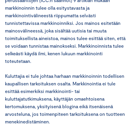
perussääntöjen (ICC:n säännöt) 9 artiklan mukaan
markkinoinnin tulee olla esitystavasta ja
markkinointivälineestä riippumatta selvästi
tunnistettavissa markkinoinniksi. Jos mainos esitetään
mainosvälineessä, joka sisältää uutisia tai muuta
toimituksellista aineistoa, mainos tulee esittää siten, että
se voidaan tunnistaa mainokseksi. Markkinoinnista tulee
selkeästi käydä ilmi, kenen lukuun markkinointi
toteutetaan.
Kuluttajia ei tule johtaa harhaan markkinoinnin todellisen
kaupallisen tarkoituksen osalta. Markkinointia ei tule
esittää esimerkiksi markkinointi- tai
kuluttajatutkimuksena, käyttäjän omaehtoisena
kertomuksena, yksityisenä blogina eikä itsenäisenä
arvosteluna, jos toimenpiteen tarkoituksena on tuotteen
menekinedistäminen.