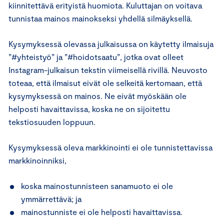
kiinnitettävä erityistä huomiota. Kuluttajan on voitava
tunnistaa mainos mainokseksi yhdellä silmäyksellä.
Kysymyksessä olevassa julkaisussa on käytetty ilmaisuja
”#yhteistyö” ja ”#hoidotsaatu”, jotka ovat olleet
Instagram-julkaisun tekstin viimeisellä rivillä. Neuvosto
toteaa, että ilmaisut eivät ole selkeitä kertomaan, että
kysymyksessä on mainos. Ne eivät myöskään ole
helposti havaittavissa, koska ne on sijoitettu
tekstiosuuden loppuun.
Kysymyksessä oleva markkinointi ei ole tunnistettavissa
markkinoinniksi,
koska mainostunnisteen sanamuoto ei ole
ymmärrettävä; ja
mainostunniste ei ole helposti havaittavissa.