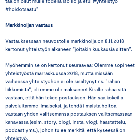
tää on ollut mulle todella iso ilo ja etu! #yhteistyö
#hoidotsaatu”
Markkinoijan vastaus
Vastauksessaan neuvostolle markkinoija on 8.11.2018
kertonut yhteistyön alkaneen ”joitakin kuukausia sitten”.
Myöhemmin se on kertonut seuraavaa: Olemme sopineet
yhteistyöstä marraskuussa 2018, mutta missään
vaiheessa yhteistyöhön ei ole sisältynyt ns. "rahan
liikkumista", eli emme ole maksaneet Kiralle rahaa sitä
vastaan, että hän tekee postauksen. Hän saa kokeilla
palveluitamme ilmaiseksi, ja tehdä ilmaista hoitoa
vastaan yhden valitsemansa postauksen valitsemassaan
kanavassa (esim. story, blogi, insta, vlogi, haastattelu,
podcast yms.), johon tulee merkitä, että kyseessä on
yhteistyö.