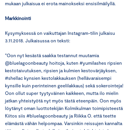
mukaan julkaisua ei erota mainokseksi ensisilmäilyllä.
Markkinointi
Kysymyksessä on vaikuttajan Instagram-tilin julkaisu
3.11.2018. Julkaisussa on teksti:
”Oon nyt kesästä saakka testannut muutamia
@bluelagoonbeauty hoitoja, kuten #yumilashes ripsien
kestotaivutuksen, ripsien ja kulmien kestovärjäyksen,
#shellac kynsien kestolakkauksen (hellävaraisempi
kynsille kuin perinteinen geelilakkaus) sekä sokerointeja!
Oon ollut super tyytyväinen kaikkeen, mutta ilo mielin
jatkan yhteistyötä nyt myös tästä eteenpäin. Oon myös
löytänyt oman luottotekijän Kolmikulman toimipisteestä
Kiitos siis #bluelagoonbeauty ja Riikka O. että teette
elämästä vähän helpompaa. Varsinkin reissujen kannalta