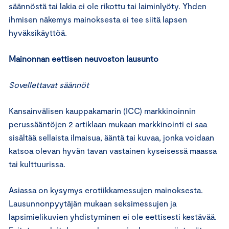
säännöstä tai lakia ei ole rikottu tai laiminlyöty. Yhden
ihmisen näkemys mainoksesta ei tee siitä lapsen
hyväksikäyttöä.
Mainonnan eettisen neuvoston lausunto
Sovellettavat säännöt
Kansainvälisen kauppakamarin (ICC) markkinoinnin
perussääntöjen 2 artiklaan mukaan markkinointi ei saa
sisältää sellaista ilmaisua, ääntä tai kuvaa, jonka voidaan
katsoa olevan hyvän tavan vastainen kyseisessä maassa
tai kulttuurissa.
Asiassa on kysymys erotiikkamessujen mainoksesta.
Lausunnonpyytäjän mukaan seksimessujen ja
lapsimielikuvien yhdistyminen ei ole eettisesti kestävää.