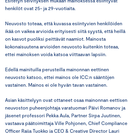
Esitetyn selvityksen mukaan mainoksessa esiintyvät
henkilöt ovat 25- ja 29-vuotiaita.
Neuvosto toteaa, että kuvassa esiintyvien henkilöiden
ikää on vaikea arvioida erityisesti siitä syystä, että heillä
on kasvot puoliksi peittävät naamiot. Mainosta
kokonaisuutena arvioiden neuvosto kuitenkin toteaa,
ettei mainoksen voida katsoa viittaavan lapsiin.
Edellä mainituilla perusteilla mainonnan eettinen
neuvosto katsoo, ettei mainos ole ICC:n sääntöjen
vastainen. Mainos ei ole hyvän tavan vastainen.
Asian käsittelyyn ovat ottaneet osaa mainonnan eettisen
neuvoston puheenjohtaja varatuomari Päivi Romanov ja
jäsenet professori Pekka Aula, Partner Sirpa Juutinen,
vastaava päätoimittaja Ville Pohjonen, Chief Compliance
Officer Raija Tuokko ja CEO & Creative Director Lauri