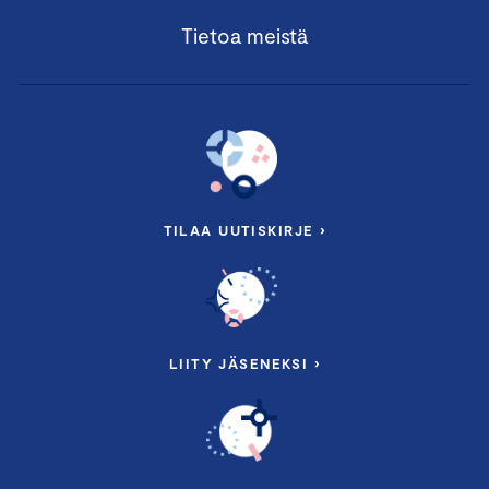
Tietoa meistä
TILAA UUTISKIRJE ›
LIITY JÄSENEKSI ›