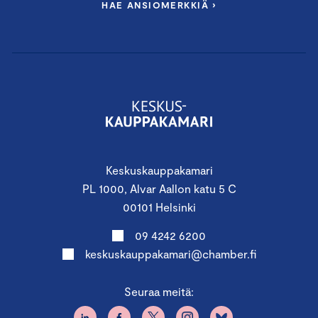
HAE ANSIOMERKKIÄ ›
Keskuskauppakamari
PL 1000, Alvar Aallon katu 5 C
00101 Helsinki
09 4242 6200
keskuskauppakamari@chamber.fi
Seuraa meitä: