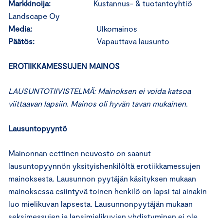
Markkinoija:
Kustannus- & tuotantoyhtiö
Landscape Oy
Media:
Ulkomainos
Päätös:
Vapauttava lausunto
EROTIIKKAMESSUJEN MAINOS
LAUSUNTOTIIVISTELMÄ:
Mainoksen ei voida katsoa
viittaavan lapsiin. Mainos oli hyvän tavan mukainen.
Lausuntopyyntö
Mainonnan eettinen neuvosto on saanut
lausuntopyynnön yksityishenkilöltä erotiikkamessujen
mainoksesta. Lausunnon pyytäjän käsityksen mukaan
mainoksessa esiintyvä toinen henkilö on lapsi tai ainakin
luo mielikuvan lapsesta. Lausunnonpyytäjän mukaan
seksimessujen ja lapsimielikuvien yhdistyminen ei ole