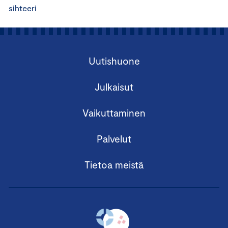
sihteeri
Uutishuone
Julkaisut
Vaikuttaminen
Palvelut
Tietoa meistä