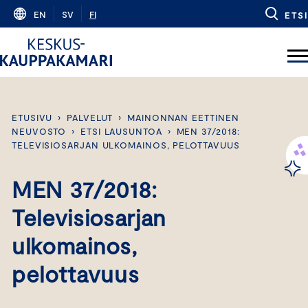
Skip
EN
SV
FI
ETSI
to
content
ETUSIVU
›
PALVELUT
›
MAINONNAN EETTINEN
NEUVOSTO
›
ETSI LAUSUNTOA
›
MEN 37/2018:
TELEVISIOSARJAN ULKOMAINOS, PELOTTAVUUS
MEN 37/2018:
Televisiosarjan
ulkomainos,
pelottavuus