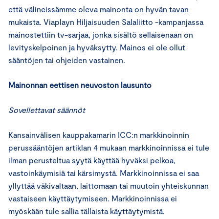
että välineissämme oleva mainonta on hyvän tavan
mukaista. Viaplayn Hiljaisuuden Salaliitto -kampanjassa
mainostettiin tv-sarjaa, jonka sisältö sellaisenaan on
levityskelpoinen ja hyväksytty. Mainos ei ole ollut
sääntöjen tai ohjeiden vastainen.
Mainonnan eettisen neuvoston lausunto
Sovellettavat säännöt
Kansainvälisen kauppakamarin ICC:n markkinoinnin
perussääntöjen artiklan 4 mukaan markkinoinnissa ei tule
ilman perusteltua syytä käyttää hyväksi pelkoa,
vastoinkäymisiä tai kärsimystä. Markkinoinnissa ei saa
yllyttää väkivaltaan, laittomaan tai muutoin yhteiskunnan
vastaiseen käyttäytymiseen. Markkinoinnissa ei
myöskään tule sallia tällaista käyttäytymistä.