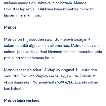
mukaan mainos on uhkaava ja pelottava. Mainos
tavoittaa lapset, sillä liikkuva kuva kiinnittää helposti
lapsen mielenkiinnon.
Mainos
Mainos on Hiljaisuuden salaliitto -televisiosarjan 9
sekuntia pitkä digitaalinen ulkomainos. Mainoksessa on
nainen, joka vetää veristä kämmentään mainostaulun lasia
pitkin jättäen verivanan lasiin.
Mainoksessa on teksti: A Viaplay original. Hiljaisuuden
salaliitto. Ensi-ilta Viaplayssa 14. syyskuuta. Kokeile 2
vko:a ilmaiseksi. Normaalihinta 9,99 €/kk. Lopeta silloin
kun haluat.
Mainostajan vastaus