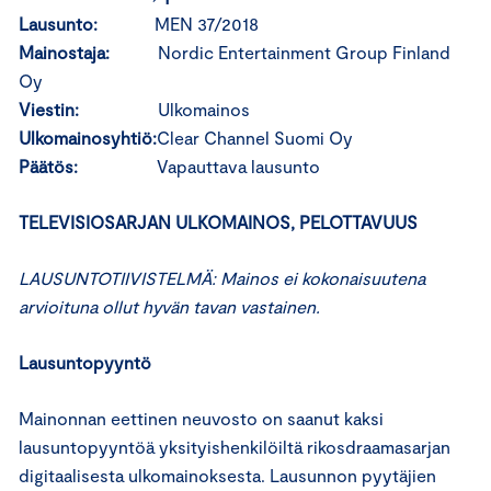
Lausunto:
MEN 37/2018
Mainostaja:
Nordic Entertainment Group Finland
Oy
Viestin:
Ulkomainos
Ulkomainosyhtiö:
Clear Channel Suomi Oy
Päätös:
Vapauttava lausunto
TELEVISIOSARJAN ULKOMAINOS, PELOTTAVUUS
LAUSUNTOTIIVISTELMÄ: Mainos ei kokonaisuutena
arvioituna ollut hyvän tavan vastainen.
Lausuntopyyntö
Mainonnan eettinen neuvosto on saanut kaksi
lausuntopyyntöä yksityishenkilöiltä rikosdraamasarjan
digitaalisesta ulkomainoksesta. Lausunnon pyytäjien