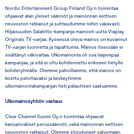
Nordic Entertainment Group Finland Oy:n toimintaa
ohjaavat alan yleiset säännöt ja mainonnan eettisen
neuvoston ratkaisut ja suhtaudumme niihin vakavasti.
Hiljaisuuden Salaliitto-kampanja mainosti uutta Viaplay
Originals TV-sarjaa. Kyseessä oleva mainos on kuvannut
TV-sarjan luonnetta ja tapahtumia. Mainos itsessään ei
sisältänyt väkivaltaa. Ulkomainonta oli osa laajempaa
kampanjaa, ja sitä ei oltu kohdennettu erikseen tietylle
kohderyhmälle. Olemme pahoillamme, että mainos on
koettu pelottavaksi ja keskeytimme
ulkomainontakampanjan heti palautteen saatuamme.
Ulkomainosyhtiön vastaus
Clear Channel Suomi Oy:n toimintaa ohjaavat
kansainväliset perussäännöt, sekä mainonnan eettisen
neuvoston ratkaisut. Olemme sitoutuneet valvomaan,