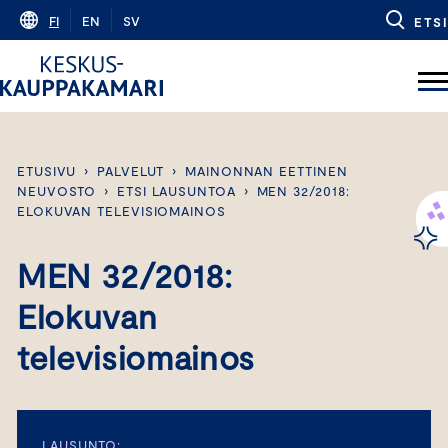
Skip
FI
EN
SV
ETSI
to
content
ETUSIVU
›
PALVELUT
›
MAINONNAN EETTINEN
NEUVOSTO
›
ETSI LAUSUNTOA
›
MEN 32/2018:
ELOKUVAN TELEVISIOMAINOS
MEN 32/2018:
Elokuvan
televisiomainos
LAUSUNTO: