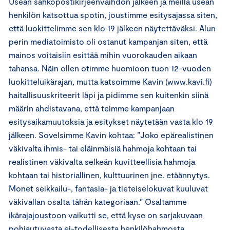
Usean sähköpostikirjeenvaihdon jälkeen ja meillä usean
henkilön katsottua spotin, joustimme esitysajassa siten,
että luokittelimme sen klo 19 jälkeen näytettäväksi. Alun
perin mediatoimisto oli ostanut kampanjan siten, että
mainos voitaisiin esittää mihin vuorokauden aikaan
tahansa. Näin ollen otimme huomioon tuon 12-vuoden
luokitteluikärajan, mutta katsoimme Kavin (www.kavi.fi)
haitallisuuskriteerit läpi ja pidimme sen kuitenkin siinä
määrin ahdistavana, että teimme kampanjaan
esitysaikamuutoksia ja esitykset näytetään vasta klo 19
jälkeen. Sovelsimme Kavin kohtaa: ”Joko epärealistinen
väkivalta ihmis- tai eläinmäisiä hahmoja kohtaan tai
realistinen väkivalta selkeän kuvitteellisia hahmoja
kohtaan tai historiallinen, kulttuurinen jne. etäännytys.
Monet seikkailu-, fantasia- ja tieteiselokuvat kuuluvat
väkivallan osalta tähän kategoriaan.” Osaltamme
ikärajajoustoon vaikutti se, että kyse on sarjakuvaan
pohjautuvasta ei-todellisesta henkilöhahmosta.