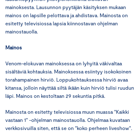
mainoksesta. Lausunnon pyytäjän käsityksen mukaan
mainos on lapsille pelottava ja ahdistava. Mainosta on
esitetty televisiossa lapsia kiinnostavan ohjelman
mainostauolla.
Mainos
Venom-elokuvan mainoksessa on lyhyitä väkivaltaa
sisältäviä kohtauksia. Mainoksessa esiintyy isokokoinen
torahampainen hirviö. Loppukohtauksessa hirviö avaa
kitansa, jolloin näyttää siltä ikään kuin hirviö tulisi ruudun
läpi. Mainos on kestoltaan 29 sekuntia pitkä.
Mainosta on esitetty televisiossa muun muassa ”Kaikki
vastaan 1” -ohjelman mainostauolla. Ohjelmaa kuvataan
verkkosivuilla siten, että se on ”koko perheen liveshow”.