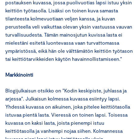
postauksen kuvassa, jossa puolivuotias lapsi istuu yksin
keittiön työtasolla. Lisäksi on toinen kuva samasta
tilanteesta kolmevuotiaan veljen kanssa, ja kuvan
perusteella veli vaikuttaa olevan yksin vastuussa vauvan
turvallisuudesta. Tämän mainosjutun kuvissa lasta ei
mielestäni esitetä luontevassa vaan turvattomassa
ympäristössä, eikä hän ole välttämätön keittiön työtason
tai keittiötarvikkeiden käytön havainnollistamiseen.”
Markkinointi
Blogijulkaisun otsikko on ”Kodin keskipiste, juhlassa ja
arjessa”. Julkaisun kolmessa kuvassa esiintyy lapsi.
Yhdessä kuvassa on aikuinen, joka pitelee keittiötasolla
istuvaa pientä lasta. Vieressä on toinen lapsi. Toisessa
kuvassa on kaksi lasta, joista pienempi istuu
keittiötasolla ja vanhempi nojaa siihen. Kolmannessa
kuvassa pieni lapsi istuu keittiötasolla yksin.