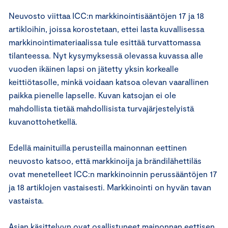
Neuvosto viittaa ICC:n markkinointisääntöjen 17 ja 18
artikloihin, joissa korostetaan, ettei lasta kuvallisessa
markkinointimateriaalissa tule esittää turvattomassa
tilanteessa. Nyt kysymyksessä olevassa kuvassa alle
vuoden ikäinen lapsi on jätetty yksin korkealle
keittiötasolle, minkä voidaan katsoa olevan vaarallinen
paikka pienelle lapselle. Kuvan katsojan ei ole
mahdollista tietää mahdollisista turvajärjestelyistä
kuvanottohetkellä.
Edellä mainituilla perusteilla mainonnan eettinen
neuvosto katsoo, että markkinoija ja brändilähettiläs
ovat menetelleet ICC:n markkinoinnin perussääntöjen 17
ja 18 artiklojen vastaisesti. Markkinointi on hyvän tavan
vastaista.
Asian käsittelyyn ovat osallistuneet mainonnan eettisen