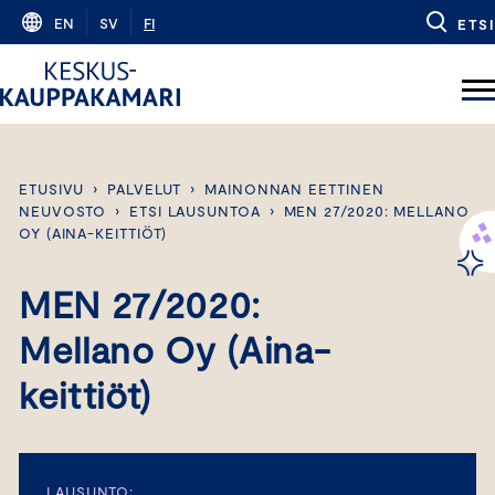
Skip
EN
SV
FI
ETSI
to
content
ETUSIVU
›
PALVELUT
›
MAINONNAN EETTINEN
NEUVOSTO
›
ETSI LAUSUNTOA
›
MEN 27/2020: MELLANO
OY (AINA-KEITTIÖT)
MEN 27/2020:
Mellano Oy (Aina-
keittiöt)
LAUSUNTO: