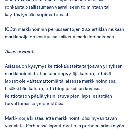
rohkaista osallistumaan vaaralliseen toimintaan tai
käyttäytymään sopimattomasti.
ICC:n markkinoinnin perussääntöjen 23.2 artiklan mukaan
markkinoija on vastuussa kaikesta markkinoinnistaan
Asian arviointi
Asiassa on kysymys keittiökalusteita tarjoavan yrityksen
markkinoinnista. Lausunnonpyytäjä katsoo, etteivät
lapset ole välttämättömiä tällaisessa markkinoinnissa.
Lisäksi hän katsoo, että blogijulkaisun kuvassa
keittiötason päällä yksin istuva pieni lapsi esitetään
turvattomassa ympäristössä.
Markkinoija kiistää, että markkinointi olisi hyvän tavan
vastaista. Perheessä lapset ovat osa perheen arkea myös