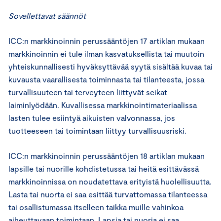
Sovellettavat säännöt
ICC:n markkinoinnin perussääntöjen 17 artiklan mukaan
markkinoinnin ei tule ilman kasvatuksellista tai muutoin
yhteiskunnallisesti hyväksyttävää syytä sisältää kuvaa tai
kuvausta vaarallisesta toiminnasta tai tilanteesta, jossa
turvallisuuteen tai terveyteen liittyvät seikat
laiminlyödään. Kuvallisessa markkinointimateriaalissa
lasten tulee esiintyä aikuisten valvonnassa, jos
tuotteeseen tai toimintaan liittyy turvallisuusriski.
ICC:n markkinoinnin perussääntöjen 18 artiklan mukaan
lapsille tai nuorille kohdistetussa tai heitä esittävässä
markkinoinnissa on noudatettava erityistä huolellisuutta.
Lasta tai nuorta ei saa esittää turvattomassa tilanteessa
tai osallistumassa itselleen taikka muille vahinkoa
aiheuttavaan toimintaan. Lapsia tai nuoria ei saa