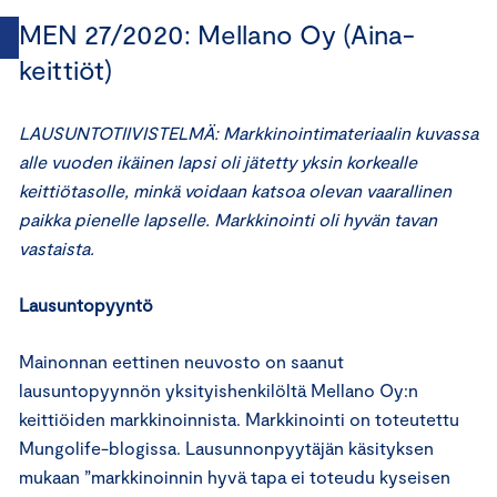
MEN 27/2020: Mellano Oy (Aina-
keittiöt)
LAUSUNTOTIIVISTELMÄ:
Markkinointimateriaalin
kuvassa
alle vuoden ikäinen lapsi oli jätetty yksin korkealle
keittiötasolle, minkä voidaan katsoa olevan vaarallinen
paikka pienelle lapselle. Markkinointi oli hyvän tavan
vastaista.
Lausuntopyyntö
Mainonnan eettinen neuvosto on saanut
lausuntopyynnön yksityishenkilöltä Mellano Oy:n
keittiöiden markkinoinnista. Markkinointi on toteutettu
Mungolife-blogissa. Lausunnonpyytäjän käsityksen
mukaan ”markkinoinnin hyvä tapa ei toteudu kyseisen