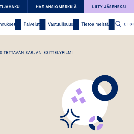
TIJAHAKU
HAE ANSIOMERKKIÄ
LIITY JÄSENEKSI
nnukset
Palvelut
Vastuullisuus
Tietoa meistä
ETSI
SITETTÄVÄN SARJAN ESITTELYFILMI