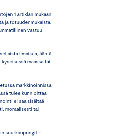
töjen 1 artiklan mukaan
stä ja totuudenmukaista.
ammatillinen vastuu
ellaista ilmaisua, ääntä
n kyseisessä maassa tai
stetussa markkinoinnissa
ässä tulee kunnioittaa
inti ei saa sisältää
i, moraalisesti tai
in suurkaupungit -