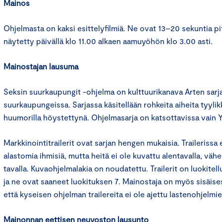
Mainos
Ohjelmasta on kaksi esittelyfilmiä. Ne ovat 13–20 sekuntia pit
näytetty päivällä klo 11.00 alkaen aamuyöhön klo 3.00 asti.
Mainostajan lausuma
Seksin suurkaupungit -ohjelma on kulttuurikanava Arten sarja
suurkaupungeissa. Sarjassa käsitellään rohkeita aiheita tyylik
huumorilla höystettynä. Ohjelmasarja on katsottavissa vain 
Markkinointitrailerit ovat sarjan hengen mukaisia. Trailerissa 
alastomia ihmisiä, mutta heitä ei ole kuvattu alentavalla, vähe
tavalla. Kuvaohjelmalakia on noudatettu. Trailerit on luokitell
ja ne ovat saaneet luokituksen 7. Mainostaja on myös sisäisest
että kyseisen ohjelman trailereita ei ole ajettu lastenohjelm
Mainonnan eettisen neuvoston lausunto