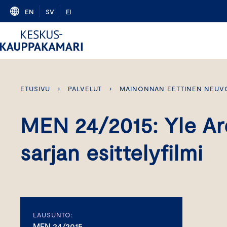
Skip
EN
SV
FI
to
content
ETUSIVU
›
PALVELUT
›
MAINONNAN EETTINEN NEUV
MEN 24/2015: Yle Ar
sarjan esittelyfilmi
LAUSUNTO:
MEN 24/2015