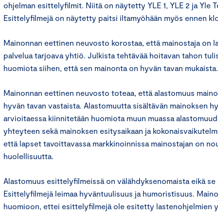
ohjelman esittelyfilmit. Niitä on näytetty YLE 1, YLE 2 ja Yle 
Esittelyfilmejä on näytetty paitsi iltamyöhään myös ennen klo
Mainonnan eettinen neuvosto korostaa, että mainostaja on lain
palvelua tarjoava yhtiö. Julkista tehtävää hoitavan tahon tulisi
huomiota siihen, että sen mainonta on hyvän tavan mukaista.
Mainonnan eettinen neuvosto toteaa, että alastomuus mainok
hyvän tavan vastaista. Alastomuutta sisältävän mainoksen h
arvioitaessa kiinnitetään huomiota muun muassa alastomuude
yhteyteen sekä mainoksen esitysaikaan ja kokonaisvaikutel
että lapset tavoittavassa markkinoinnissa mainostajan on nou
huolellisuutta.
Alastomuus esittelyfilmeissä on välähdyksenomaista eikä se o
Esittelyfilmejä leimaa hyväntuulisuus ja humoristisuus. Main
huomioon, ettei esittelyfilmejä ole esitetty lastenohjelmien