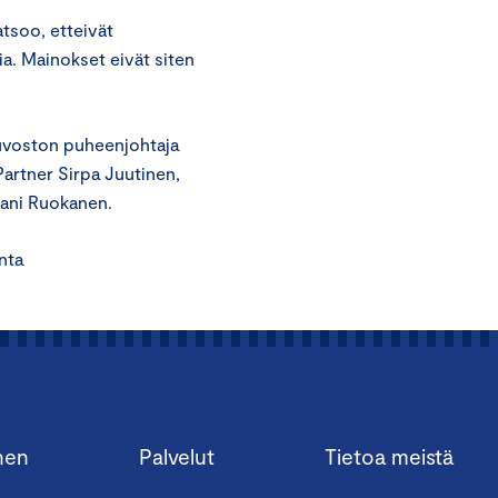
tsoo, etteivät
ia. Mainokset eivät siten
euvoston puheenjohtaja
Partner Sirpa Juutinen,
pani Ruokanen.
ta
nen
Palvelut
Tietoa meistä