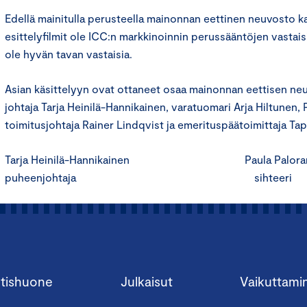
Edellä mainitulla perusteella mainonnan eettinen neuvosto ka
esittelyfilmit ole ICC:n markkinoinnin perussääntöjen vastais
ole hyvän tavan vastaisia.
Asian käsittelyyn ovat ottaneet osaa mainonnan eettisen n
johtaja Tarja Heinilä-Hannikainen, varatuomari Arja Hiltunen, 
toimitusjohtaja Rainer Lindqvist ja emerituspäätoimittaja Ta
Tarja Heinilä-Hannikainen Paula Paloran
puheenjohtaja sihteeri
tishuone
Julkaisut
Vaikuttami