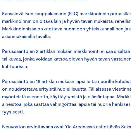
Kansainvälisen kauppakamarin (ICC) markkinoinnin perussään
markkinoinnin on oltava lain ja hyvän tavan mukaista, rehelli
Markkinoinnissa on otettava huomioon yhteiskunnallinen ja 
asianmukaisella tavalla.
Perussääntöjen 2 artiklan mukaan markkinointi ei saa sisältää s
tai kuvaa, jonka voidaan katsoa olevan hyvän tavan vastaine
kulttuurissa.
Perussääntöjen 18 artiklan mukaan lapsille tai nuorille kohdi
on noudatettava erityistä huolellisuutta. Tällaisessa viestinn
myönteistä asennetta, käyttäytymistä ja elämäntapaa. Markkino
aineistoa, joka saattaa vahingoittaa lapsia tai nuoria henkisest
fyysisesti.
Neuvoston arvioitavana ovat Yle Areenassa esitettävän Seks