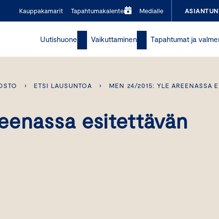
Kauppakamarit
Tapahtumakalenteri
Medialle
ASIANTUN
Uutishuone
Vaikuttaminen
Tapahtumat ja valme
OSTO
›
ETSI LAUSUNTOA
›
MEN 24/2015: YLE AREENASSA E
eenassa esitettävän