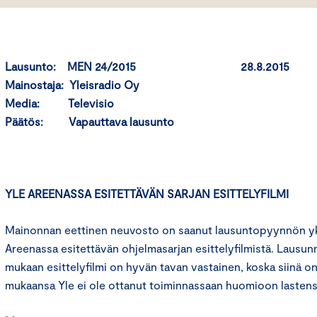
Lausunto: MEN 24/2015 28.8.2015
Mainostaja: Yleisradio Oy
Media: Televisio
Päätös: Vapauttava lausunto
YLE AREENASSA ESITETTÄVÄN SARJAN ESITTELYFILMI
Mainonnan eettinen neuvosto on saanut lausuntopyynnön yks
Areenassa esitettävän ohjelmasarjan esittelyfilmistä. Lausu
mukaan esittelyfilmi on hyvän tavan vastainen, koska siinä o
mukaansa Yle ei ole ottanut toiminnassaan huomioon lastens