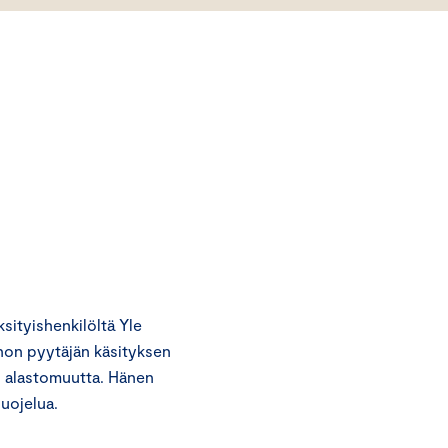
ityishenkilöltä Yle
nnon pyytäjän käsityksen
n alastomuutta. Hänen
uojelua.