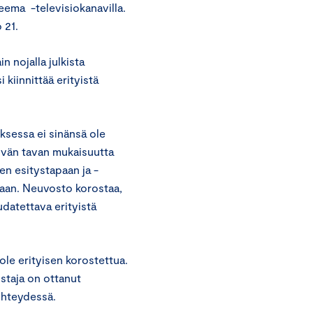
Teema -televisiokanavilla.
 21.
 nojalla julkista
 kiinnittää erityistä
sessa ei sinänsä ole
yvän tavan mukaisuutta
n esitystapaan ja -
maan. Neuvosto korostaa,
datettava erityistä
le erityisen korostettua.
ostaja on ottanut
 yhteydessä.