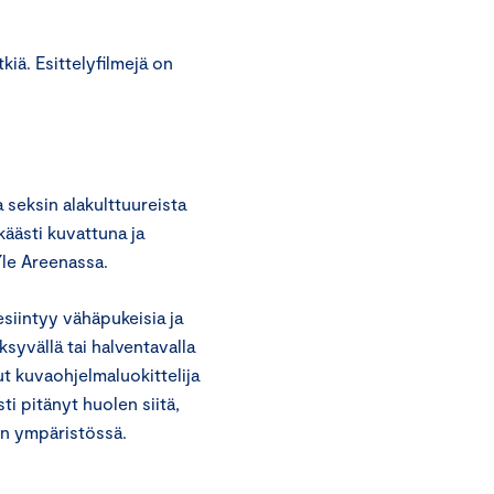
kiä. Esittelyfilmejä on
 seksin alakulttuureista
käästi kuvattuna ja
Yle Areenassa.
esiintyy vähäpukeisia ja
ksyvällä tai halventavalla
ut kuvaohjelmaluokittelija
i pitänyt huolen siitä,
ien ympäristössä.