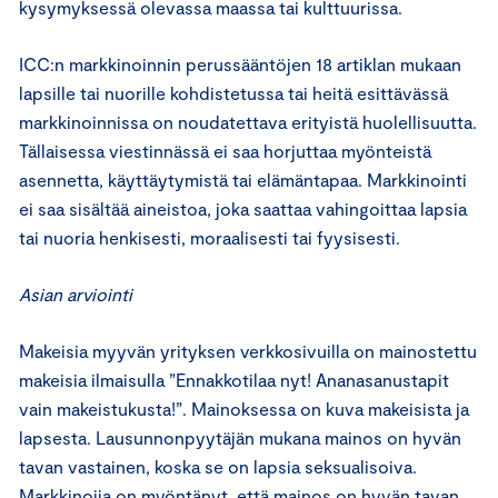
kysymyksessä olevassa maassa tai kulttuurissa.
ICC:n markkinoinnin perussääntöjen 18 artiklan mukaan
lapsille tai nuorille kohdistetussa tai heitä esittävässä
markkinoinnissa on noudatettava erityistä huolellisuutta.
Tällaisessa viestinnässä ei saa horjuttaa myönteistä
asennetta, käyttäytymistä tai elämäntapaa. Markkinointi
ei saa sisältää aineistoa, joka saattaa vahingoittaa lapsia
tai nuoria henkisesti, moraalisesti tai fyysisesti.
Asian arviointi
Makeisia myyvän yrityksen verkkosivuilla on mainostettu
makeisia ilmaisulla ”Ennakkotilaa nyt! Ananasanustapit
vain makeistukusta!”. Mainoksessa on kuva makeisista ja
lapsesta. Lausunnonpyytäjän mukana mainos on hyvän
tavan vastainen, koska se on lapsia seksualisoiva.
Markkinoija on myöntänyt, että mainos on hyvän tavan