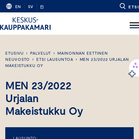
Skip
EN
SV
FI
ETSI
to
content
ETUSIVU
›
PALVELUT
›
MAINONNAN EETTINEN
NEUVOSTO
›
ETSI LAUSUNTOA
›
MEN 23/2022 URJALAN
MAKEISTUKKU OY
MEN 23/2022
Urjalan
Makeistukku Oy
LAUSUNTO: