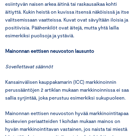
esiintyvän naisen arkea äitinä tai raskausaikaa kohti
äitiyttä. Kukin heistä on kuvissa itsensä näköisissä ja itse
valitsemissaan vaatteissa. Kuvat ovat sävyltään iloisia ja
positiivisia. Päähenkilöt ovat äitejä, mutta yhtä lailla
esimerkiksi puolisoja ja ystäviä.
Mainonnan eettisen neuvoston lausunto
Sovellettavat säännöt
Kansainvälisen kauppakamarin (ICC) markkinoinnin
perussääntöjen 2 artiklan mukaan markkinoinnissa ei saa
sallia syrjintää, joka perustuu esimerkiksi sukupuoleen.
Mainonnan eettisen neuvoston hyvää markkinointitapaa
koskevien periaatteiden 1 kohdan mukaan mainos on
hyvän markkinointitavan vastainen, jos naista tai miestä