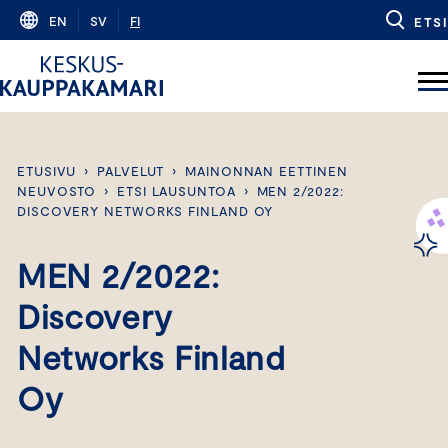
Skip
EN
SV
FI
ETSI
to
content
ETUSIVU
›
PALVELUT
›
MAINONNAN EETTINEN
NEUVOSTO
›
ETSI LAUSUNTOA
›
MEN 2/2022:
DISCOVERY NETWORKS FINLAND OY
MEN 2/2022:
Discovery
Networks Finland
Oy