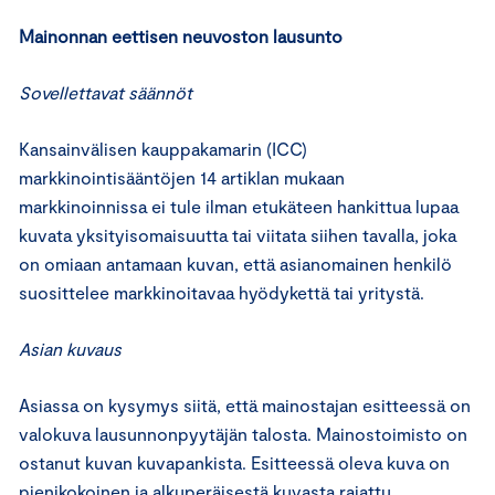
Mainonnan eettisen neuvoston lausunto
Sovellettavat säännöt
Kansainvälisen kauppakamarin (ICC)
markkinointisääntöjen 14 artiklan mukaan
markkinoinnissa ei tule ilman etukäteen hankittua lupaa
kuvata yksityisomaisuutta tai viitata siihen tavalla, joka
on omiaan antamaan kuvan, että asianomainen henkilö
suosittelee markkinoitavaa hyödykettä tai yritystä.
Asian kuvaus
Asiassa on kysymys siitä, että mainostajan esitteessä on
valokuva lausunnonpyytäjän talosta. Mainostoimisto on
ostanut kuvan kuvapankista. Esitteessä oleva kuva on
pienikokoinen ja alkuperäisestä kuvasta rajattu.