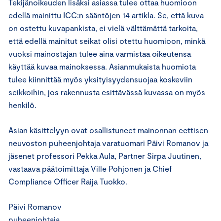
Tekijänoikeuden lisäksi asiassa tulee ottaa huomioon
edellä mainittu ICC:n sääntöjen 14 artikla. Se, että kuva
on ostettu kuvapankista, ei vielä välttämättä tarkoita,
että edellä mainitut seikat olisi otettu huomioon, minkä
vuoksi mainostajan tulee aina varmistaa oikeutensa
käyttää kuvaa mainoksessa. Asianmukaista huomiota
tulee kiinnittää myös yksityisyydensuojaa koskeviin
seikkoihin, jos rakennusta esittävässä kuvassa on myös
henkilö.
Asian käsittelyyn ovat osallistuneet mainonnan eettisen
neuvoston puheenjohtaja varatuomari Päivi Romanov ja
jäsenet professori Pekka Aula, Partner Sirpa Juutinen,
vastaava päätoimittaja Ville Pohjonen ja Chief
Compliance Officer Raija Tuokko.
Päivi Romanov
puheenjohtaja