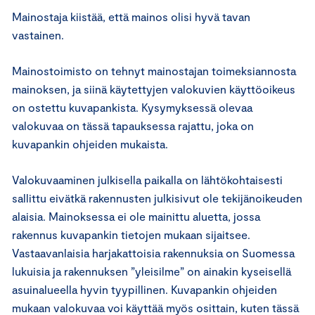
Mainostaja kiistää, että mainos olisi hyvä tavan
vastainen.
Mainostoimisto on tehnyt mainostajan toimeksiannosta
mainoksen, ja siinä käytettyjen valokuvien käyttöoikeus
on ostettu kuvapankista. Kysymyksessä olevaa
valokuvaa on tässä tapauksessa rajattu, joka on
kuvapankin ohjeiden mukaista.
Valokuvaaminen julkisella paikalla on lähtökohtaisesti
sallittu eivätkä rakennusten julkisivut ole tekijänoikeuden
alaisia. Mainoksessa ei ole mainittu aluetta, jossa
rakennus kuvapankin tietojen mukaan sijaitsee.
Vastaavanlaisia harjakattoisia rakennuksia on Suomessa
lukuisia ja rakennuksen ”yleisilme” on ainakin kyseisellä
asuinalueella hyvin tyypillinen. Kuvapankin ohjeiden
mukaan valokuvaa voi käyttää myös osittain, kuten tässä