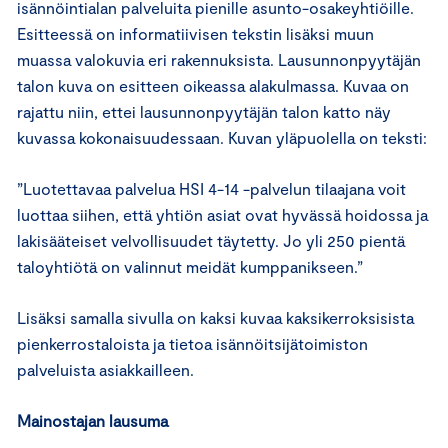
isännöintialan palveluita pienille asunto-osakeyhtiöille.
Esitteessä on informatiivisen tekstin lisäksi muun
muassa valokuvia eri rakennuksista. Lausunnonpyytäjän
talon kuva on esitteen oikeassa alakulmassa. Kuvaa on
rajattu niin, ettei lausunnonpyytäjän talon katto näy
kuvassa kokonaisuudessaan. Kuvan yläpuolella on teksti:
”Luotettavaa palvelua HSI 4-14 -palvelun tilaajana voit
luottaa siihen, että yhtiön asiat ovat hyvässä hoidossa ja
lakisääteiset velvollisuudet täytetty. Jo yli 250 pientä
taloyhtiötä on valinnut meidät kumppanikseen.”
Lisäksi samalla sivulla on kaksi kuvaa kaksikerroksisista
pienkerrostaloista ja tietoa isännöitsijätoimiston
palveluista asiakkailleen.
Mainostajan lausuma