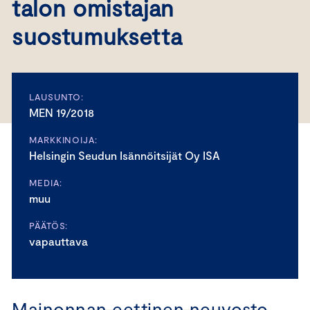
talon omistajan
suostumuksetta
LAUSUNTO:
MEN 19/2018
MARKKINOIJA:
Helsingin Seudun Isännöitsijät Oy ISA
MEDIA:
muu
PÄÄTÖS:
vapauttava
Mainonnan eettinen neuvosto