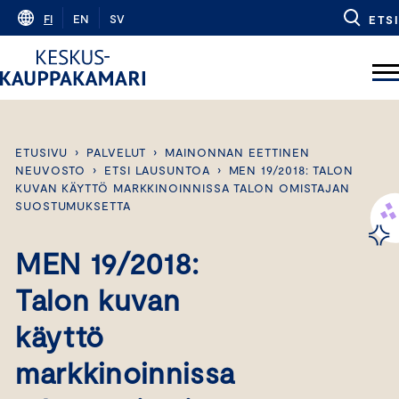
Skip
FI
EN
SV
ETSI
to
content
ETUSIVU
›
PALVELUT
›
MAINONNAN EETTINEN
NEUVOSTO
›
ETSI LAUSUNTOA
›
MEN 19/2018: TALON
KUVAN KÄYTTÖ MARKKINOINNISSA TALON OMISTAJAN
SUOSTUMUKSETTA
MEN 19/2018:
Talon kuvan
käyttö
markkinoinnissa