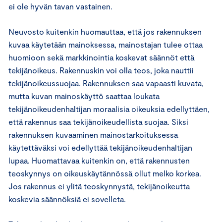
ei ole hyvän tavan vastainen.
Neuvosto kuitenkin huomauttaa, että jos rakennuksen
kuvaa käytetään mainoksessa, mainostajan tulee ottaa
huomioon sekä markkinointia koskevat säännöt että
tekijänoikeus. Rakennuskin voi olla teos, joka nauttii
tekijänoikeussuojaa. Rakennuksen saa vapaasti kuvata,
mutta kuvan mainoskäyttö saattaa loukata
tekijänoikeudenhaltijan moraalisia oikeuksia edellyttäen,
että rakennus saa tekijänoikeudellista suojaa. Siksi
rakennuksen kuvaaminen mainostarkoituksessa
käytettäväksi voi edellyttää tekijänoikeudenhaltijan
lupaa. Huomattavaa kuitenkin on, että rakennusten
teoskynnys on oikeuskäytännössä ollut melko korkea.
Jos rakennus ei ylitä teoskynnystä, tekijänoikeutta
koskevia säännöksiä ei sovelleta.