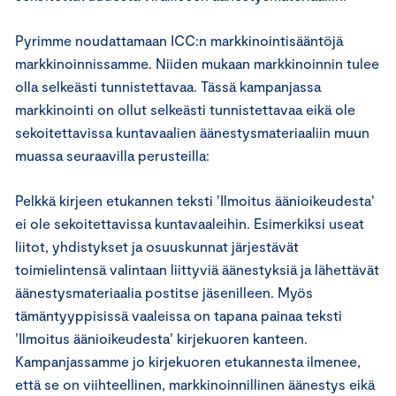
Pyrimme noudattamaan ICC:n markkinointisääntöjä
markkinoinnissamme. Niiden mukaan markkinoinnin tulee
olla selkeästi tunnistettavaa. Tässä kampanjassa
markkinointi on ollut selkeästi tunnistettavaa eikä ole
sekoitettavissa kuntavaalien äänestysmateriaaliin muun
muassa seuraavilla perusteilla:
Pelkkä kirjeen etukannen teksti ’Ilmoitus äänioikeudesta’
ei ole sekoitettavissa kuntavaaleihin. Esimerkiksi useat
liitot, yhdistykset ja osuuskunnat järjestävät
toimielintensä valintaan liittyviä äänestyksiä ja lähettävät
äänestysmateriaalia postitse jäsenilleen. Myös
tämäntyyppisissä vaaleissa on tapana painaa teksti
’Ilmoitus äänioikeudesta’ kirjekuoren kanteen.
Kampanjassamme jo kirjekuoren etukannesta ilmenee,
että se on viihteellinen, markkinoinnillinen äänestys eikä