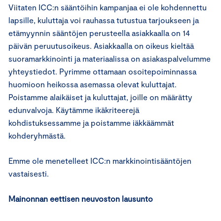
Viitaten ICC:n sääntöihin kampanjaa ei ole kohdennettu
lapsille, kuluttaja voi rauhassa tutustua tarjoukseen ja
etämyynnin sääntöjen perusteella asiakkaalla on 14
päivän peruutusoikeus. Asiakkaalla on oikeus kieltää
suoramarkkinointi ja materiaalissa on asiakaspalvelumme
yhteystiedot. Pyrimme ottamaan osoitepoiminnassa
huomioon heikossa asemassa olevat kuluttajat.
Poistamme alaikäiset ja kuluttajat, joille on määrätty
edunvalvoja. Käytämme ikäkriteerejä
kohdistuksessamme ja poistamme iäkkäämmät
kohderyhmästä.
Emme ole menetelleet ICC:n markkinointisääntöjen
vastaisesti.
Mainonnan eettisen neuvoston lausunto