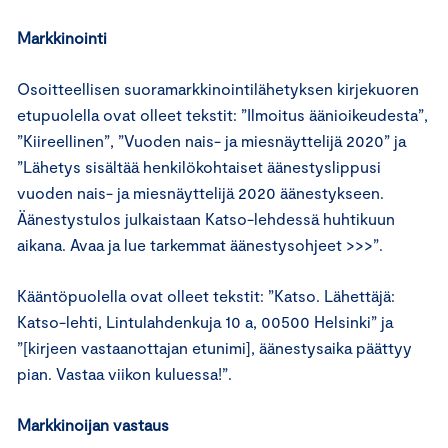
Markkinointi
Osoitteellisen suoramarkkinointilähetyksen kirjekuoren
etupuolella ovat olleet tekstit: ”Ilmoitus äänioikeudesta”,
”Kiireellinen”, ”Vuoden nais- ja miesnäyttelijä 2020” ja
”Lähetys sisältää henkilökohtaiset äänestyslippusi
vuoden nais- ja miesnäyttelijä 2020 äänestykseen.
Äänestystulos julkaistaan Katso-lehdessä huhtikuun
aikana. Avaa ja lue tarkemmat äänestysohjeet >>>”.
Kääntöpuolella ovat olleet tekstit: ”Katso. Lähettäjä:
Katso-lehti, Lintulahdenkuja 10 a, 00500 Helsinki” ja
”[kirjeen vastaanottajan etunimi], äänestysaika päättyy
pian. Vastaa viikon kuluessa!”.
Markkinoijan vastaus