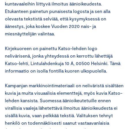
kuntavaaleihin liittyvä ilmoitus äänioikeudesta.
Etukanteen painetun punaisesta logosta ja sen alla
olevasta tekstistä selviää, että kysymyksessä on
äänestys, joka koskee Vuoden 2020 nais- ja
miesnäyttelijän valintaa.
Kirjekuoreen on painettu Katso-lehden logo
nelivärisenä, jonka yhteydessä on kerrottu lähettäjä
Katso-lehti, Lintulahdenkuja 10 A, 00500 Helsinki. Tämä
informaatio on isolla fontilla kuoren ulkopuolella.
Kampanjan markkinointimateriaali on neliväristä sisältäen
kuvia ja muita visuaalisia elementtejä, myös kuvia Katso-
lehden kansista. Suomessa äänioikeutetuille ennen
virallisia vaaleja lähetettävä ilmoitus äänioikeudesta ei
sisällä kuvia, vaan pelkkää tekstiä. Valituksen tehnyt
henkilö on todennäköisesti saanut vastaavanlaisia