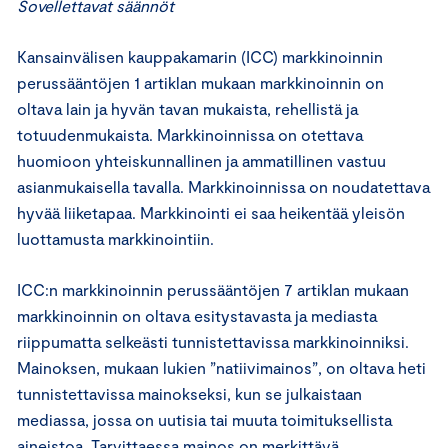
Sovellettavat säännöt
Kansainvälisen kauppakamarin (ICC) markkinoinnin
perussääntöjen 1 artiklan mukaan markkinoinnin on
oltava lain ja hyvän tavan mukaista, rehellistä ja
totuudenmukaista. Markkinoinnissa on otettava
huomioon yhteiskunnallinen ja ammatillinen vastuu
asianmukaisella tavalla. Markkinoinnissa on noudatettava
hyvää liiketapaa. Markkinointi ei saa heikentää yleisön
luottamusta markkinointiin.
ICC:n markkinoinnin perussääntöjen 7 artiklan mukaan
markkinoinnin on oltava esitystavasta ja mediasta
riippumatta selkeästi tunnistettavissa markkinoinniksi.
Mainoksen, mukaan lukien ”natiivimainos”, on oltava heti
tunnistettavissa mainokseksi, kun se julkaistaan
mediassa, jossa on uutisia tai muuta toimituksellista
aineistoa. Tarvittaessa mainos on merkittävä