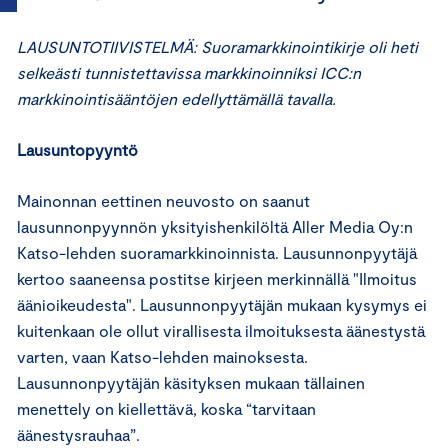
LAUSUNTOTIIVISTELMÄ: Suoramarkkinointikirje oli heti
selkeästi tunnistettavissa markkinoinniksi ICC:n
markkinointisääntöjen edellyttämällä tavalla.
Lausuntopyyntö
Mainonnan eettinen neuvosto on saanut
lausunnonpyynnön yksityishenkilöltä Aller Media Oy:n
Katso-lehden suoramarkkinoinnista. Lausunnonpyytäjä
kertoo saaneensa postitse kirjeen merkinnällä "Ilmoitus
äänioikeudesta". Lausunnonpyytäjän mukaan kysymys ei
kuitenkaan ole ollut virallisesta ilmoituksesta äänestystä
varten, vaan Katso-lehden mainoksesta.
Lausunnonpyytäjän käsityksen mukaan tällainen
menettely on kiellettävä, koska “tarvitaan
äänestysrauhaa”.