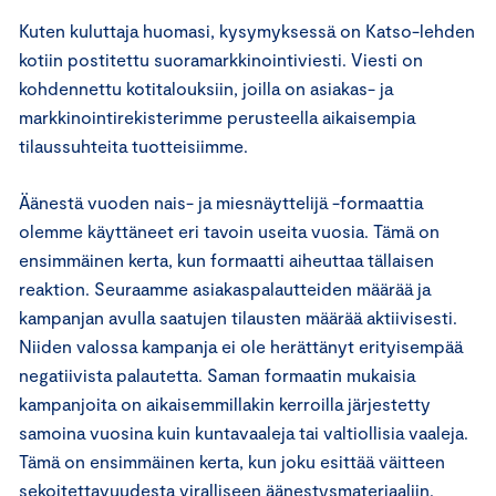
Kuten kuluttaja huomasi, kysymyksessä on Katso-lehden
kotiin postitettu suoramarkkinointiviesti. Viesti on
kohdennettu kotitalouksiin, joilla on asiakas- ja
markkinointirekisterimme perusteella aikaisempia
tilaussuhteita tuotteisiimme.
Äänestä vuoden nais- ja miesnäyttelijä -formaattia
olemme käyttäneet eri tavoin useita vuosia. Tämä on
ensimmäinen kerta, kun formaatti aiheuttaa tällaisen
reaktion. Seuraamme asiakaspalautteiden määrää ja
kampanjan avulla saatujen tilausten määrää aktiivisesti.
Niiden valossa kampanja ei ole herättänyt erityisempää
negatiivista palautetta. Saman formaatin mukaisia
kampanjoita on aikaisemmillakin kerroilla järjestetty
samoina vuosina kuin kuntavaaleja tai valtiollisia vaaleja.
Tämä on ensimmäinen kerta, kun joku esittää väitteen
sekoitettavuudesta viralliseen äänestysmateriaaliin.