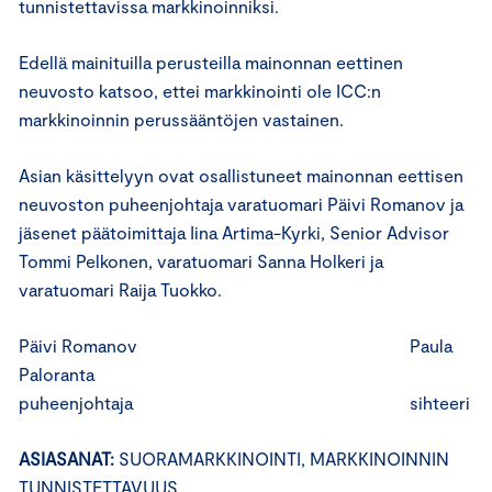
tunnistettavissa markkinoinniksi.
Edellä mainituilla perusteilla mainonnan eettinen
neuvosto katsoo, ettei markkinointi ole ICC:n
markkinoinnin perussääntöjen vastainen.
Asian käsittelyyn ovat osallistuneet mainonnan eettisen
neuvoston puheenjohtaja varatuomari Päivi Romanov ja
jäsenet päätoimittaja Iina Artima-Kyrki, Senior Advisor
Tommi Pelkonen, varatuomari Sanna Holkeri ja
varatuomari Raija Tuokko.
Päivi Romanov Paula
Paloranta
puheenjohtaja sihteeri
ASIASANAT:
SUORAMARKKINOINTI, MARKKINOINNIN
TUNNISTETTAVUUS