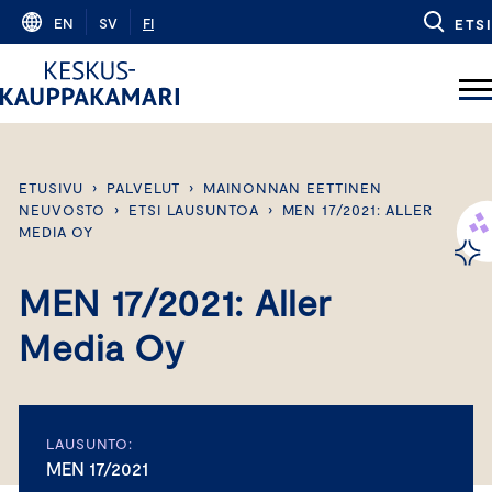
Skip
EN
SV
FI
ETSI
to
content
ETUSIVU
›
PALVELUT
›
MAINONNAN EETTINEN
NEUVOSTO
›
ETSI LAUSUNTOA
›
MEN 17/2021: ALLER
MEDIA OY
MEN 17/2021: Aller
Media Oy
LAUSUNTO:
MEN 17/2021