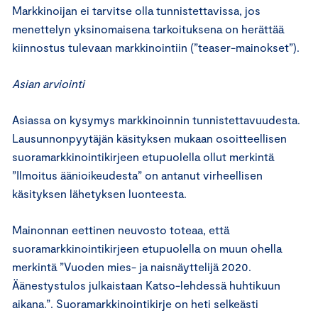
Markkinoijan ei tarvitse olla tunnistettavissa, jos
menettelyn yksinomaisena tarkoituksena on herättää
kiinnostus tulevaan markkinointiin (”teaser-mainokset”).
Asian arviointi
Asiassa on kysymys markkinoinnin tunnistettavuudesta.
Lausunnonpyytäjän käsityksen mukaan osoitteellisen
suoramarkkinointikirjeen etupuolella ollut merkintä
”Ilmoitus äänioikeudesta” on antanut virheellisen
käsityksen lähetyksen luonteesta.
Mainonnan eettinen neuvosto toteaa, että
suoramarkkinointikirjeen etupuolella on muun ohella
merkintä ”Vuoden mies- ja naisnäyttelijä 2020.
Äänestystulos julkaistaan Katso-lehdessä huhtikuun
aikana.”. Suoramarkkinointikirje on heti selkeästi