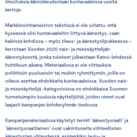
ilmoituksia äänioikeudestaan kuntavaaleissa useita
kertoja.
Markkinointiaineiston tekstissä ei ole viitattu, että
kyseessä olisi kuntavaaleihin liittyvä äänestys, vaan
kaikissa kohdissa – myös tilaus- ja äänestyslipukkeessa –
kerrotaan Vuoden 2020 nais- ja miesnäyttelijän
äänestyksestä, jonka tulokset julkaistaan Katso-lehdessä
huhtikuun aikana. Materiaalissa ei ole viittauksia
poliittisiin puolueisiin tai muihin ryhmittymiin, joilla on
oikeus asettaa ehdokkaita kuntavaaleissa. Vuoden nais-
ja miesnäyttelijä -kategorioissa on ehdokkaina Suomen
tunnetuimpiin kuuluvia näyttelijöitä, joiden nimet ovat
laajasti kampanjan kohderyhmän tiedossa.
Kampanjamateriaalissa käytetyt termit ’äänestysraati’ ja
’äänestysraatilainen’ ovat vakiintuneita viihteellisten
äänestysten yhteydessä, esimerkiksi laulu- ja