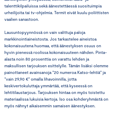
talenttikilpailuissa sekä äänestettäessä suosituimpia
urheilijoita tai tv-ohjelmia. Termit eivät kuulu poliittisten
vaalien sanastoon.
Lausuntopyynnössä on vain valittuja paloja
markkinointiaineistosta. Jos tarkastelee aineistoa
kokonaisuutena huomaa, että äänestyksen osuus on
hyvin pienessä roolissa kokonaisuuteen nähden. Pinta-
alasta noin 80 prosenttia on varattu lehden ja
maksullisen tarjouksen esittelylle. Tämän lisäksi olemme
painottaneet avainsanoja ”20 numeroa Katso-lehtiä” ja
”vain 29,90 €” omalla lihavoinnilla, jotta
keskivertokuluttaja ymmärtää, että kyseessä on
lehtitilaustarjous. Tarjouksen hintaa on myös toistettu
materiaalissa lukuisia kertoja. Iso osa kohderyhmästä on
myös nähnyt aikaisemmin samaisen äänestyksen.