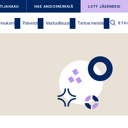
TIJAHAKU
HAE ANSIOMERKKIÄ
LIITY JÄSENEKSI
nnukset
Palvelut
Vastuullisuus
Tietoa meistä
ETSI