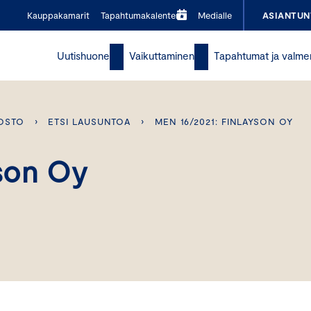
Kauppakamarit
Tapahtumakalenteri
Medialle
ASIANTUN
Uutishuone
Vaikuttaminen
Tapahtumat ja valme
OSTO
›
ETSI LAUSUNTOA
›
MEN 16/2021: FINLAYSON OY
son Oy