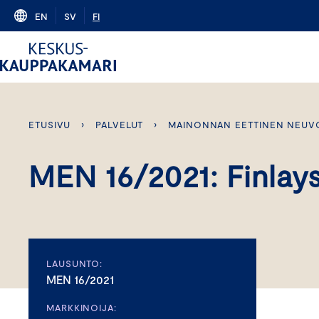
Skip
EN
SV
FI
to
content
ETUSIVU
›
PALVELUT
›
MAINONNAN EETTINEN NEUV
MEN 16/2021: Finlay
LAUSUNTO:
MEN 16/2021
MARKKINOIJA: