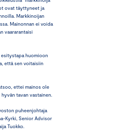
ot ovat täyttyneet ja
nnoilla. Markkinoijan
assa. Mainonnan ei voida
n vaararantaisi
n esitystapa huomioon
a, että sen voitaisiin
atsoo, ettei mainos ole
 hyvän tavan vastainen.
uvoston puheenjohtaja
ma-Kyrki, Senior Advisor
ija Tuokko.