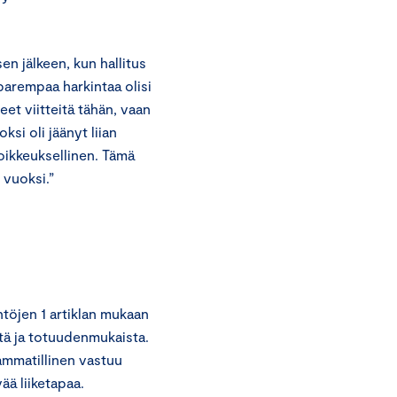
 jälkeen, kun hallitus
 parempaa harkintaa olisi
eet viitteitä tähän, vaan
si oli jäänyt liian
poikkeuksellinen. Tämä
 vuoksi.”
töjen 1 artiklan mukaan
stä ja totuudenmukaista.
ammatillinen vastuu
ää liiketapaa.