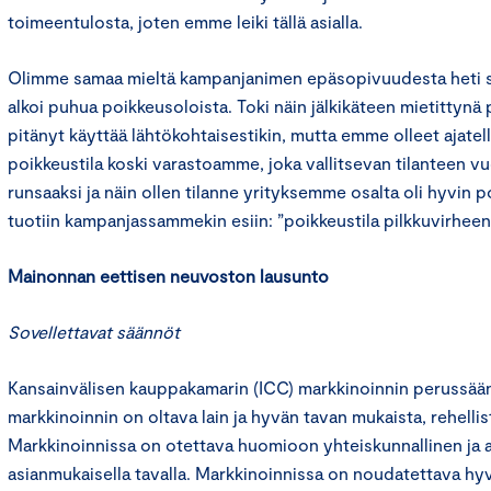
toimeentulosta, joten emme leiki tällä asialla.
Olimme samaa mieltä kampanjanimen epäsopivuudesta heti sen
alkoi puhua poikkeusoloista. Toki näin jälkikäteen mietittynä
pitänyt käyttää lähtökohtaisestikin, mutta emme olleet ajatell
poikkeustila koski varastoamme, joka vallitsevan tilanteen vuok
runsaaksi ja näin ollen tilanne yrityksemme osalta oli hyvin 
tuotiin kampanjassammekin esiin: ”poikkeustila pilkkuvirheen
Mainonnan eettisen neuvoston lausunto
Sovellettavat säännöt
Kansainvälisen kauppakamarin (ICC) markkinoinnin perussään
markkinoinnin on oltava lain ja hyvän tavan mukaista, rehelli
Markkinoinnissa on otettava huomioon yhteiskunnallinen ja 
asianmukaisella tavalla. Markkinoinnissa on noudatettava hyv