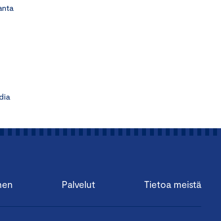
ta
dia
nen
Palvelut
Tietoa meistä