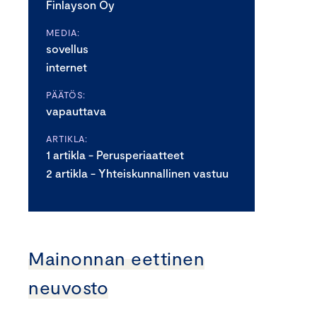
Finlayson Oy
MEDIA:
sovellus
internet
PÄÄTÖS:
vapauttava
ARTIKLA:
1 artikla - Perusperiaatteet
2 artikla - Yhteiskunnallinen vastuu
Mainonnan eettinen
neuvosto