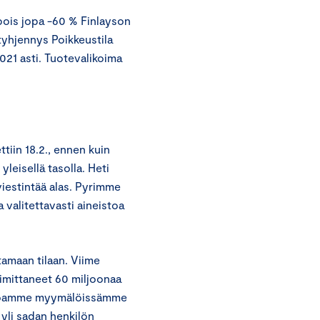
 pois jopa -60 % Finlayson
tyhjennys Poikkeustila
021 asti. Tuotevalikoima
tiin 18.2., ennen kuin
yleisellä tasolla. Heti
viestintää alas. Pyrimme
alitettavasti aineistoa
amaan tilaan. Viime
mittaneet 60 miljoonaa
arjoamme myymälöissämme
 yli sadan henkilön