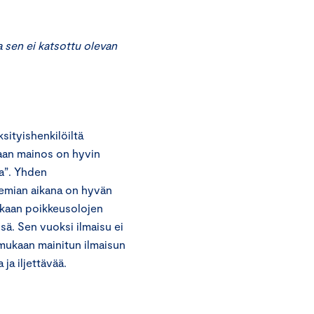
sen ei katsottu olevan
ityishenkilöiltä
aan mainos on hyvin
la”. Yhden
emian aikana on hyvän
ukaan poikkeusolojen
sä. Sen vuoksi ilmaisu ei
mukaan mainitun ilmaisun
a iljettävää.