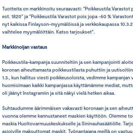
Tuotteita on markkinoitu seuraavasti: ”Poikkeustila Varastot
est. 1820” ja ”Poikkeustila Varastot pois jopa -60 % Varaston
nyt kaikissa Finlayson-myymälöissä ja verkkokaupassa 10.3.2
vaihtelee myymälöittäin. Katso tarjoukset”.
Markkinoijan vastaus
Poikkeustila-kampanja suunniteltiin ja sen kampanjointi aloitet
koronan aiheuttamasta poikkeustilasta puhuttiin ja uutisoitiin 
1.3., kun hallitus viesti poikkeusoloista, vedimme kampanjan 
huomioimaan kaikki kampanjassa käyttämämme mediat, mutta v
oli jäänyt Instagramiin ja sitä näkyi vielä hetken aikaa.
Suhtaudumme äärimmäisen vakavasti koronaan ja sen aiheutt
vuonna olemme kannustaneet maskien käyttöön. Olemme toi
maskia Huoltovarmuuskeskukselle ja Sininauhasäätiölle. T
asioiville maksuttomat maskit. Työnantajana meillä on vastuu