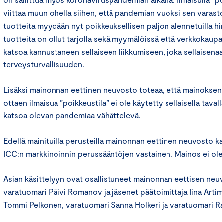
viittaa muun ohella siihen, että pandemian vuoksi sen varast
tuotteita myydään nyt poikkeuksellisen paljon alennetuilla hi
tuotteita on ollut tarjolla sekä myymälöissä että verkkokaup
katsoa kannustaneen sellaiseen liikkumiseen, joka sellaisenaa
terveysturvallisuuden.
Lisäksi mainonnan eettinen neuvosto toteaa, että mainokse
ottaen ilmaisua ”poikkeustila” ei ole käytetty sellaisella tavall
katsoa olevan pandemiaa vähättelevä.
Edellä mainituilla perusteilla mainonnan eettinen neuvosto k
ICC:n markkinoinnin perussääntöjen vastainen. Mainos ei ole
Asian käsittelyyn ovat osallistuneet mainonnan eettisen ne
varatuomari Päivi Romanov ja jäsenet päätoimittaja Iina Arti
Tommi Pelkonen, varatuomari Sanna Holkeri ja varatuomari Ra