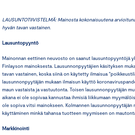
LAUSUNTOTIIVISTELMÄ: Mainosta kokonaisuutena arvioituna 
hyvän tavan vastainen.
Lausuntopyyntö
Mainonnan eettinen neuvosto on saanut lausuntopyyntöjä yks
Finlayson mainoksesta. Lausunnonpyytäjien käsityksen muk
tavan vastainen, koska siinä on käytetty ilmaisua ”poikkeusti
lausunnonpyytäjän mukaan ilmaisun käyttö koronaviruspand
maun vastaista ja vastuutonta. Toisen lausunnonpyytäjän m
aikana ei ole sopivaa kannustaa ihmisiä liikkumaan myymälöis
ole sopiva vitsi mainokseen. Kolmannen lausunnonpyytäjän 
käyttäminen minkä tahansa tuotteen myymiseen on mautonta j
Markkinointi