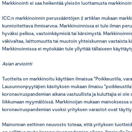
Markkinointi ei saa heikentää yleisön luottamusta markkinoint
ICC:n markkinoinnin perussääntöjen 2 artiklan mukaan markk
kunnioitettava ihmisarvoa. Markkinoinnissa ei tule ilman peru
hyväksi pelkoa, vastoinkäymisiä tai kärsimystä. Markkinoinni
väkivaltaa, laittomuutta tai muutoin yhteiskunnan vastaista k
Markkinoinnissa ei myöskään tule yllyttää tällaiseen käyttäy
Asian arviointi
Tuotteita on markkinoitu käyttäen ilmaisua ”Poikkeustila, var
Lausunnonpyytäjien käsityksen mukaan ilmaisu ”poikkeustila”
koronaviruspandemian aikana vastuullista ja kuluttajia ei ole
liikkumaan myymälöissä. Markkinoijan mukaan mainoksessa vii
koronaviruspandemian vuoksi yrityksen varastot ovat täytty
Mainonnan eettinen neuvosto toteaa, että yrityksen tuotte
on sallittua myös koronaviruspandemian aikana. Ilmaisulla ”po