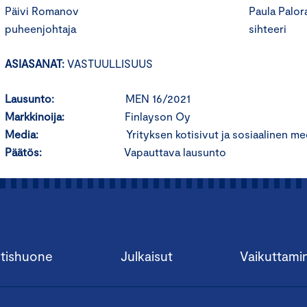
Päivi Romanov Paula Paloran
puheenjohtaja sihteeri
ASIASANAT:
VASTUULLISUUS
Lausunto:
MEN 16/2021
Markkinoija:
Finlayson Oy
Media:
Yrityksen kotisivut ja sosiaalinen me
Päätös:
Vapauttava lausunto
tishuone
Julkaisut
Vaikuttami