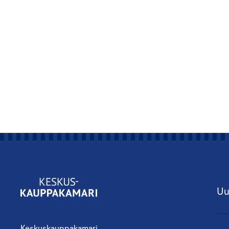
Uu
Keskuskauppakamari