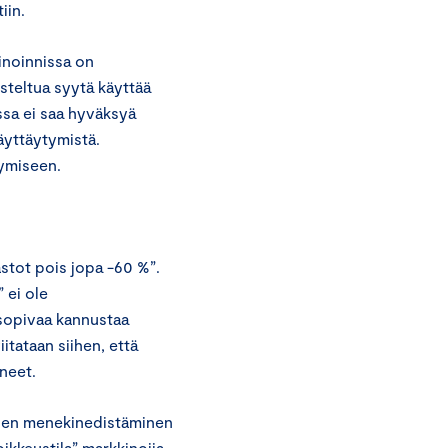
iin.
inoinnissa on
steltua syytä käyttää
ssa ei saa hyväksyä
äyttäytymistä.
tymiseen.
astot pois jopa -60 %”.
 ei ole
 sopivaa kannustaa
tataan siihen, että
neet.
iden menekinedistäminen
ikkeustila” markkinoija