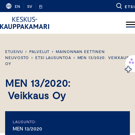
Skip
EN
SV
FI
ETSI
to
content
ETUSIVU
›
PALVELUT
›
MAINONNAN EETTINEN
NEUVOSTO
›
ETSI LAUSUNTOA
›
MEN 13/2020: VEIKKAUS
OY
MEN 13/2020:
Veikkaus Oy
LAUSUNTO:
MEN 13/2020