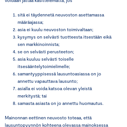
voidaan jättää käsittelemättä, jos
sitä ei täydennetä neuvoston asettamassa
määräajassa;
asia ei kuulu neuvoston toimivaltaan;
kysymys on selvästi tuotteesta itsestään eikä
sen markkinoinnista;
se on selvästi perusteeton;
asia kuuluu selvästi toiselle
itsesääntelytoimielimelle;
samantyyppisessä lausuntoasiassa on jo
annettu vapauttava lausunto;
asialla ei voida katsoa olevan yleistä
merkitystä; tai
samasta asiasta on jo annettu huomautus.
Mainonnan eettinen neuvosto toteaa, että
lausuntopyynnön kohteena olevassa mainoksessa