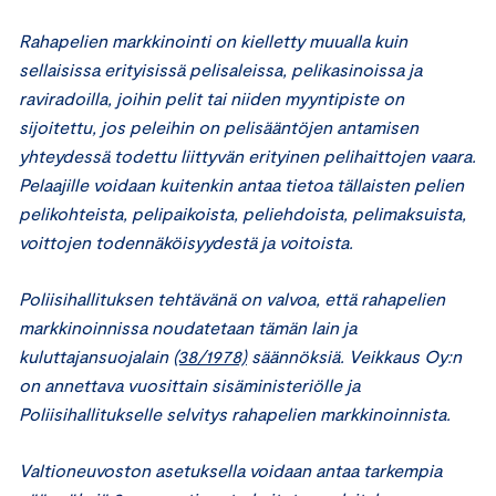
Rahapelien markkinointi on kielletty muualla kuin
sellaisissa erityisissä pelisaleissa, pelikasinoissa ja
raviradoilla, joihin pelit tai niiden myyntipiste on
sijoitettu, jos peleihin on pelisääntöjen antamisen
yhteydessä todettu liittyvän erityinen pelihaittojen vaara.
Pelaajille voidaan kuitenkin antaa tietoa tällaisten pelien
pelikohteista, pelipaikoista, peliehdoista, pelimaksuista,
voittojen todennäköisyydestä ja voitoista.
Poliisihallituksen tehtävänä on valvoa, että rahapelien
markkinoinnissa noudatetaan tämän lain ja
kuluttajansuojalain
(38/1978)
säännöksiä. Veikkaus Oy:n
on annettava vuosittain sisäministeriölle ja
Poliisihallitukselle selvitys rahapelien markkinoinnista.
Valtioneuvoston asetuksella voidaan antaa tarkempia