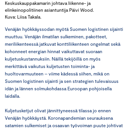
Keskuskauppakamarin johtava liikenne- ja
elinkeinopolitiinen asiantuntija Päivi Wood.
Kuva: Liisa Takala.
Venäjän hyökkäyssodan myötä Suomen logistinen sijainti
muuttuu. Venäjän ilmatilan sulkeminen, pakotteet,
meriliikenteessä jatkuvat konttiliikenteen ongelmat sekä
kohonneet energian hinnat vaikuttavat suoraan
kuljetuskustannuksiin. Näillä tekijöillä on myös
merkittävä vaikutus kuljetusten toiminta- ja
huoltovarmuuteen – viime kädessä siihen, mikä on
Suomen logistinen sijainti ja sen strategien tulevaisuus
idän ja lännen solmukohdassa Euroopan pohjoisella
laidalla.
Kuljetusketjut olivat jännittyneessä tilassa jo ennen
Venäjän hyökkäystä. Koronapandemian seurauksena
satamien sulkemiset ja osaavan työvoiman puute johtivat