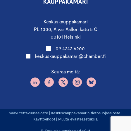
Keskuskauppakamari
PL 1000, Alvar Aallon katu 5 C
00101 Helsinki
09 4242 6200
keskuskauppakamari@chamber.fi
Seuraa meitä:
Saavutettavuusseloste
|
Keskuskauppakamarin tietosuojaseloste
|
Käyttöehdot
|
Muuta evästeasetuksia
© Keskuskauppakamari 2026