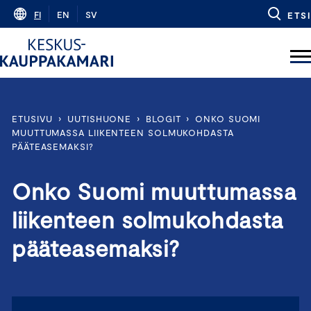
Skip
FI
EN
SV
ETSI
to
content
ETUSIVU
›
UUTISHUONE
›
BLOGIT
›
ONKO SUOMI
MUUTTUMASSA LIIKENTEEN SOLMUKOHDASTA
PÄÄTEASEMAKSI?
Onko Suomi muuttumassa
liikenteen solmukohdasta
pääteasemaksi?