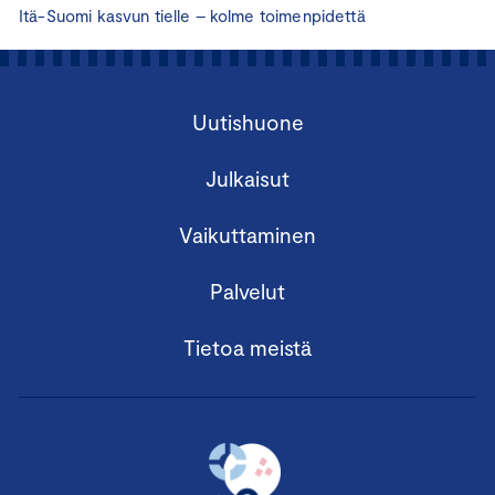
Itä-Suomi kasvun tielle – kolme toimenpidettä
Uutishuone
Julkaisut
Vaikuttaminen
Palvelut
Tietoa meistä