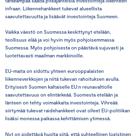
tärkeämpää saada pitkäjänteisiä investointeja liikenteen
infraan. Liikennehankkeet tukevat alueellista
saavutettavuutta ja lisäävät investointeja Suomeen.
Vaikka väestö on Suomessa keskittynyt etelään,
teollisuus elää ja voi hyvin myös pohjoisemmassa
Suomessa. Myös pohjoisesta on päästävä sujuvasti ja
luotettavasti maailman markkinoille.
EU-maita on sidottu yhteen eurooppalaisten
liikenneverkkojen ja niitä tukevan rahoituksen avulla.
Erityisesti Suomen kaltaiselle EU:n reunavaltiolle
saavutettavuus on elintärkeää. Suomesta etelään ja
länteen on tehty voimakkaita investointeja. Vihreää
siirtymää tukevat raidehankkeet ovat olleet EU-politiikan
lisäksi monessa paikassa kehittämisen ytimessä.
Nyt on pidettävä huolta siitä, että suhteellinen logistinen