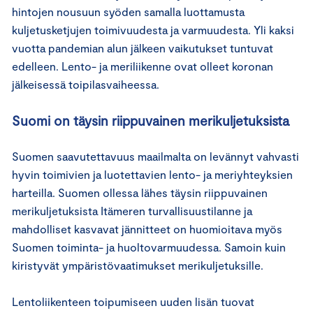
hintojen nousuun syöden samalla luottamusta
kuljetusketjujen toimivuudesta ja varmuudesta. Yli kaksi
vuotta pandemian alun jälkeen vaikutukset tuntuvat
edelleen. Lento- ja meriliikenne ovat olleet koronan
jälkeisessä toipilasvaiheessa.
Suomi on täysin riippuvainen merikuljetuksista
Suomen saavutettavuus maailmalta on levännyt vahvasti
hyvin toimivien ja luotettavien lento- ja meriyhteyksien
harteilla. Suomen ollessa lähes täysin riippuvainen
merikuljetuksista Itämeren turvallisuustilanne ja
mahdolliset kasvavat jännitteet on huomioitava myös
Suomen toiminta- ja huoltovarmuudessa. Samoin kuin
kiristyvät ympäristövaatimukset merikuljetuksille.
Lentoliikenteen toipumiseen uuden lisän tuovat