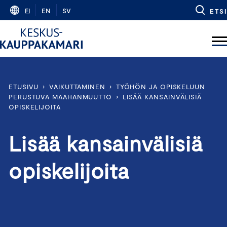
Skip
FI
EN
SV
ETSI
to
content
ETUSIVU
›
VAIKUTTAMINEN
›
TYÖHÖN JA OPISKELUUN
PERUSTUVA MAAHANMUUTTO
›
LISÄÄ KANSAINVÄLISIÄ
OPISKELIJOITA
Lisää kansainvälisiä
opiskelijoita