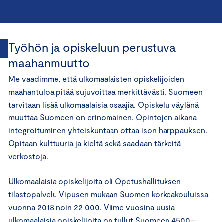
Työhön ja opiskeluun perustuva
maahanmuutto
Me vaadimme, että ulkomaalaisten opiskelijoiden
maahantuloa pitää sujuvoittaa merkittävästi. Suomeen
tarvitaan lisää ulkomaalaisia osaajia. Opiskelu väylänä
muuttaa Suomeen on erinomainen. Opintojen aikana
integroituminen yhteiskuntaan ottaa ison harppauksen.
Opitaan kulttuuria ja kieltä sekä saadaan tärkeitä
verkostoja.
Ulkomaalaisia opiskelijoita oli Opetushallituksen
tilastopalvelu Vipusen mukaan Suomen korkeakouluissa
vuonna 2018 noin 22 000. Viime vuosina uusia
ulkomaalaisia opiskelijoita on tullut Suomeen 4500–