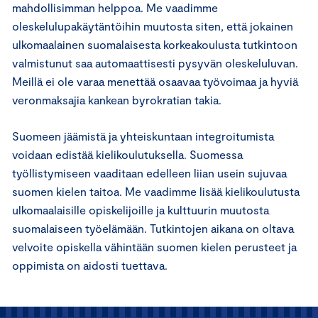
mahdollisimman helppoa. Me vaadimme
oleskelulupakäytäntöihin muutosta siten, että jokainen
ulkomaalainen suomalaisesta korkeakoulusta tutkintoon
valmistunut saa automaattisesti pysyvän oleskeluluvan.
Meillä ei ole varaa menettää osaavaa työvoimaa ja hyviä
veronmaksajia kankean byrokratian takia.
Suomeen jäämistä ja yhteiskuntaan integroitumista
voidaan edistää kielikoulutuksella. Suomessa
työllistymiseen vaaditaan edelleen liian usein sujuvaa
suomen kielen taitoa. Me vaadimme lisää kielikoulutusta
ulkomaalaisille opiskelijoille ja kulttuurin muutosta
suomalaiseen työelämään. Tutkintojen aikana on oltava
velvoite opiskella vähintään suomen kielen perusteet ja
oppimista on aidosti tuettava.