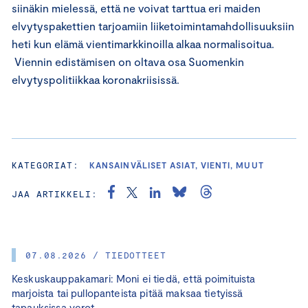
siinäkin mielessä, että ne voivat tarttua eri maiden
elvytyspakettien tarjoamiin liiketoimintamahdollisuuksiin
heti kun elämä vientimarkkinoilla alkaa normalisoitua.
Viennin edistämisen on oltava osa Suomenkin
elvytyspolitiikkaa koronakriisissä.
KATEGORIAT:
KANSAINVÄLISET ASIAT, VIENTI, MUUT
JAA ARTIKKELI:
07.08.2026 / TIEDOTTEET
Keskuskauppakamari: Moni ei tiedä, että poimituista
marjoista tai pullopanteista pitää maksaa tietyissä
tapauksissa verot