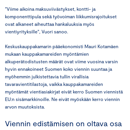
”Viime aikoina maksuviivästykset, kontti- ja
komponenttipula sekä työvoiman liikkumisrajoitukset
ovat alkaneet aiheuttaa hankaluuksia myös
vientiyrityksille”, Vuori sanoo.
Keskuskauppakamarin pääekonomisti Mauri Kotamäen
mukaan kauppakamareiden myöntämien
alkuperätodistusten määrät ovat viime vuosina varsin
hyvin ennakoineet Suomen koko viennin suuntaa ja
myöhemmin julkistettavia tullin virallisia
tavaravientitilastoja, vaikka kauppakamareiden
myöntämät vientiasiakirjat eivät kerro Suomen viennistä
EU:n sisämarkkinoille. Ne eivät myöskään kerro viennin
arvon muutoksista.
Viennin edistämisen on oltava osa