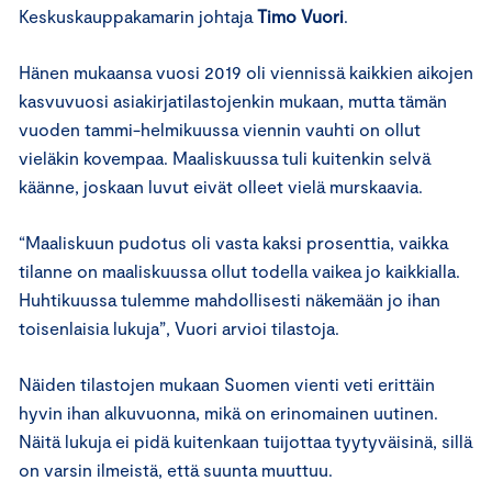
Keskuskauppakamarin johtaja
Timo Vuori
.
Hänen mukaansa vuosi 2019 oli viennissä kaikkien aikojen
kasvuvuosi asiakirjatilastojenkin mukaan, mutta tämän
vuoden tammi-helmikuussa viennin vauhti on ollut
vieläkin kovempaa. Maaliskuussa tuli kuitenkin selvä
käänne, joskaan luvut eivät olleet vielä murskaavia.
“Maaliskuun pudotus oli vasta kaksi prosenttia, vaikka
tilanne on maaliskuussa ollut todella vaikea jo kaikkialla.
Huhtikuussa tulemme mahdollisesti näkemään jo ihan
toisenlaisia lukuja”, Vuori arvioi tilastoja.
Näiden tilastojen mukaan Suomen vienti veti erittäin
hyvin ihan alkuvuonna, mikä on erinomainen uutinen.
Näitä lukuja ei pidä kuitenkaan tuijottaa tyytyväisinä, sillä
on varsin ilmeistä, että suunta muuttuu.