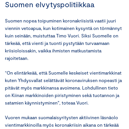
Suomen elvytyspolitiikkaa
Suomen nopea toipuminen koronakriisistä vaatii juuri
viennin vetoapua, kun kotimainen kysyntä on törmännyt
kuin seinään, muistuttaa Timo Vuori. Siksi Suomelle on
tärkeää, että vienti ja tuonti pystytään turvaamaan
kriisioloissakin, vaikka ihmisten matkustamista
rajoitetaan.
“On elintärkeää, että Suomelle keskeiset vientimarkkinat
kuten Yhdysvallat selättävät koronaviruksen nopeasti ja
pitävät myös markkinansa avoimena. Lohdullinen tieto
on Kiinan markkinoiden piristyminen sekä tuotannon ja
satamien käynnistyminen”, toteaa Vuori.
Vuoren mukaan suomalaisyritysten aktiivinen läsnäolo
vientimarkkinoilla myös koronakriisin aikana on tärkeää