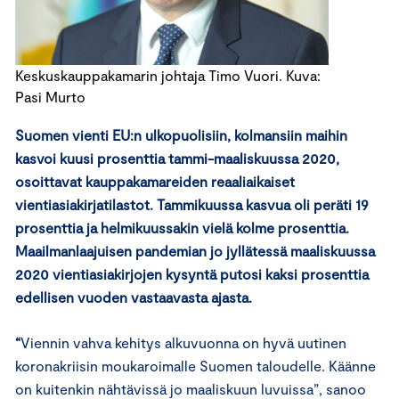
Keskuskauppakamarin johtaja Timo Vuori. Kuva:
Pasi Murto
Suomen vienti EU:n ulkopuolisiin, kolmansiin maihin
kasvoi kuusi prosenttia tammi-maaliskuussa 2020,
osoittavat kauppakamareiden reaaliaikaiset
vientiasiakirjatilastot. Tammikuussa kasvua oli peräti 19
prosenttia ja helmikuussakin vielä kolme prosenttia.
Maailmanlaajuisen pandemian jo jyllätessä maaliskuussa
2020 vientiasiakirjojen kysyntä putosi kaksi prosenttia
edellisen vuoden vastaavasta ajasta.
“
Viennin vahva kehitys alkuvuonna on hyvä uutinen
koronakriisin moukaroimalle Suomen taloudelle. Käänne
on kuitenkin nähtävissä jo maaliskuun luvuissa”, sanoo