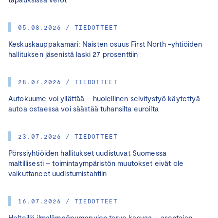
05.08.2026 / TIEDOTTEET
Keskuskauppakamari: Naisten osuus First North -yhtiöiden
hallituksen jäsenistä laski 27 prosenttiin
28.07.2026 / TIEDOTTEET
Autokuume voi yllättää – huolellinen selvitystyö käytettyä
autoa ostaessa voi säästää tuhansilta euroilta
23.07.2026 / TIEDOTTEET
Pörssiyhtiöiden hallitukset uudistuvat Suomessa
maltillisesti – toimintaympäristön muutokset eivät ole
vaikuttaneet uudistumistahtiin
16.07.2026 / TIEDOTTEET
Helteillä ilmalämpöpumppujen tarve kasvaa – asentajan