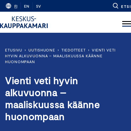
Skip
FI
EN
SV
ETSI
to
content
ETUSIVU
›
UUTISHUONE
›
TIEDOTTEET
›
VIENTI VETI
HYVIN ALKUVUONNA – MAALISKUUSSA KÄÄNNE
HUONOMPAAN
Vienti veti hyvin
alkuvuonna –
maaliskuussa käänne
huonompaan