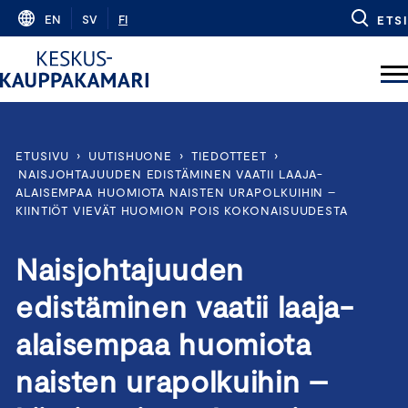
Skip
EN
SV
FI
ETSI
to
content
ETUSIVU
›
UUTISHUONE
›
TIEDOTTEET
›
NAISJOHTAJUUDEN EDISTÄMINEN VAATII LAAJA-
ALAISEMPAA HUOMIOTA NAISTEN URAPOLKUIHIN –
KIINTIÖT VIEVÄT HUOMION POIS KOKONAISUUDESTA
Naisjohtajuuden
edistäminen vaatii laaja-
alaisempaa huomiota
naisten urapolkuihin –