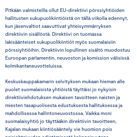
Pitkään valmisteilla ollut EU-direktiivi pörssiyhtiöiden
hallitusten sukupuolikiintiöistä on tällä viikolla edennyt,
kun jäsenvaltiot saavuttivat yhteisymmärryksen
direktiivin sisällöstä. Direktiivi on tuomassa
lakisäänteiset sukupuolikiintiöt myös suomalaisiin
pörssiyhtiöihin. Direktiivin lopullinen sisältö muodostuu
Euroopan parlamentin, neuvoston ja komission välisissä
kolmikantaneuvotteluissa.
Keskuskauppakamarin selvityksen mukaan hieman alle
puolet suomalaisista yhtiöistä täyttäisi jo nykyisin
direktiiviehdotuksen mukaisen tavoitteen naisten ja
miesten tasapuolisesta edustuksesta hallituksessa ja
mahdollisessa hallintoneuvostossa. Vaikka moni
suomalaisyhtiö jo täyttääkin direktiivin tavoitteen,
Kajalan mukaan kiintiösääntely vie huomion pois
naisjohtajuuden edistämisestä kokonaisuutena.