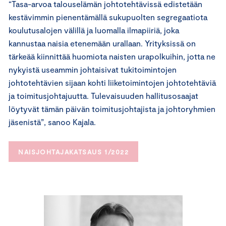
“Tasa-arvoa talouselämän johtotehtävissä edistetään
kestävimmin pienentämällä sukupuolten segregaatiota
koulutusalojen välillä ja luomalla ilmapiiriä, joka
kannustaa naisia etenemään urallaan. Yrityksissä on
tärkeää kiinnittää huomiota naisten urapolkuihin, jotta ne
nykyistä useammin johtaisivat tukitoimintojen
johtotehtävien sijaan kohti liiketoimintojen johtotehtäviä
ja toimitusjohtajuutta. Tulevaisuuden hallitusosaajat
löytyvät tämän päivän toimitusjohtajista ja johtoryhmien
jäsenistä”, sanoo Kajala.
NAISJOHTAJAKATSAUS 1/2022