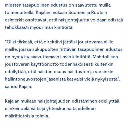
miesten tasapuolinen edustus on saavutettu muilla
toimenpiteillä. Kajalan mukaan Suomen ja Ruotsin
esimerkit osoittavat, että naisjohtajuutta voidaan edistää
tehokkaasti myös ilman kiintiöitä.
”Olisi tärkeää, että direktiivi jättäisi joustovaraa niille
maille, joissa sukupuolten riittävän tasapuolinen edustus
on pystytty saavuttamaan ilman kiintiöitä. Mahdollisen
joustovaran käyttöönotto todennäköisesti kuitenkin
edellyttää, että naisten osuus hallitusten ja varsinkin
hallintoneuvostojen jäsenistä kasvaisi vielä nykyisestä”,
sanoo Kajala.
Kajalan mukaan naisjohtajuuden edistäminen edellyttää
elinkeinoelämältä ja yhteiskunnalta edelleen
määrätietoisia toimia.