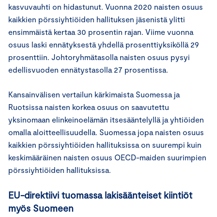
kasvuvauhti on hidastunut. Vuonna 2020 naisten osuus
kaikkien pörssiyhtiöiden hallituksen jäsenistä ylitti
ensimmäistä kertaa 30 prosentin rajan. Viime vuonna
osuus laski ennätyksestä yhdellä prosenttiyksiköllä 29
prosenttiin. Johtoryhmätasolla naisten osuus pysyi
edellisvuoden ennätystasolla 27 prosentissa.
Kansainvälisen vertailun kärkimaista Suomessa ja
Ruotsissa naisten korkea osuus on saavutettu
yksinomaan elinkeinoelämän itsesääntelyllä ja yhtiöiden
omalla aloitteellisuudella. Suomessa jopa naisten osuus
kaikkien pörssiyhtiöiden hallituksissa on suurempi kuin
keskimääräinen naisten osuus OECD-maiden suurimpien
pörssiyhtiöiden hallituksissa.
EU-direktiivi tuomassa lakisäänteiset kiintiöt
myös Suomeen