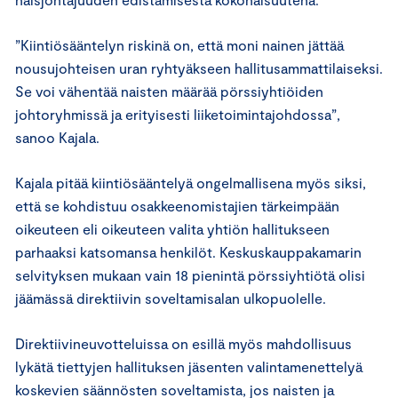
”Kiintiösääntelyn riskinä on, että moni nainen jättää
nousujohteisen uran ryhtyäkseen hallitusammattilaiseksi.
Se voi vähentää naisten määrää pörssiyhtiöiden
johtoryhmissä ja erityisesti liiketoimintajohdossa”,
sanoo Kajala.
Kajala pitää kiintiösääntelyä ongelmallisena myös siksi,
että se kohdistuu osakkeenomistajien tärkeimpään
oikeuteen eli oikeuteen valita yhtiön hallitukseen
parhaaksi katsomansa henkilöt. Keskuskauppakamarin
selvityksen mukaan vain 18 pienintä pörssiyhtiötä olisi
jäämässä direktiivin soveltamisalan ulkopuolelle.
Direktiivineuvotteluissa on esillä myös mahdollisuus
lykätä tiettyjen hallituksen jäsenten valintamenettelyä
koskevien säännösten soveltamista, jos naisten ja