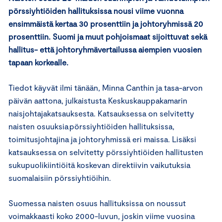
pörssiyhtiöiden hallituksissa nousi viime vuonna
ensimmäistä kertaa 30 prosenttiin ja johtoryhmissä 20
prosenttiin. Suomi ja muut pohjoismaat sijoittuvat sekä
hallitus- että johtoryhmävertailussa aiempien vuosien
tapaan korkealle.
Tiedot käyvät ilmi tänään, Minna Canthin ja tasa-arvon
päivän aattona, julkaistusta Keskuskauppakamarin
naisjohtajakatsauksesta. Katsauksessa on selvitetty
naisten osuuksia pörssiyhtiöiden hallituksissa,
toimitusjohtajina ja johtoryhmissä eri maissa. Lisäksi
katsauksessa on selvitetty pörssiyhtiöiden hallitusten
sukupuolikiintiöitä koskevan direktiivin vaikutuksia
suomalaisiin pörssiyhtiöihin.
Suomessa naisten osuus hallituksissa on noussut
voimakkaasti koko 2000-luvun, joskin viime vuosina