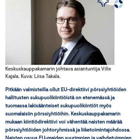
Keskuskauppakamarin johtava asiantuntija Ville
Kajala. Kuva: Liisa Takala.
Pitkään valmisteilla ollut EU-direktiivi pörssiyhtiöiden
hallitusten sukupuolikiintiöistä on etenemässä ja
tuomassa lakisäänteiset sukupuolikiintiöt myös
suomalaisiin pörssiyhtiöihin. Keskuskauppakamarin
mukaan kiintiödirektiivi voi vähentää naisten määrää
pörssiyhtiöiden johtoryhmissä ja liiketoimintajohdossa.
Naisten osuus EU-maiden suurimpien ja vaihdetuimpien