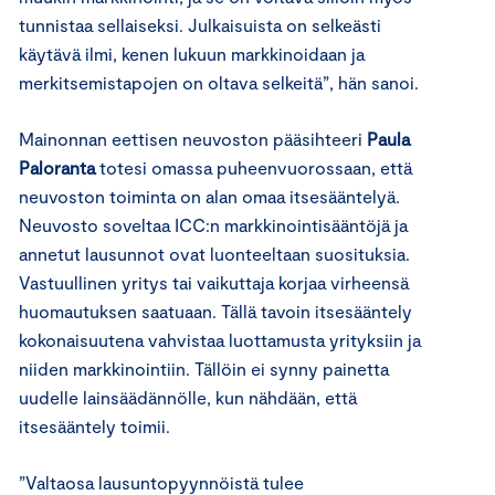
tunnistaa sellaiseksi. Julkaisuista on selkeästi
käytävä ilmi, kenen lukuun markkinoidaan ja
merkitsemistapojen on oltava selkeitä”, hän sanoi.
Mainonnan eettisen neuvoston pääsihteeri
Paula
Paloranta
totesi omassa puheenvuorossaan, että
neuvoston toiminta on alan omaa itsesääntelyä.
Neuvosto soveltaa ICC:n markkinointisääntöjä ja
annetut lausunnot ovat luonteeltaan suosituksia.
Vastuullinen yritys tai vaikuttaja korjaa virheensä
huomautuksen saatuaan. Tällä tavoin itsesääntely
kokonaisuutena vahvistaa luottamusta yrityksiin ja
niiden markkinointiin. Tällöin ei synny painetta
uudelle lainsäädännölle, kun nähdään, että
itsesääntely toimii.
”Valtaosa lausuntopyynnöistä tulee