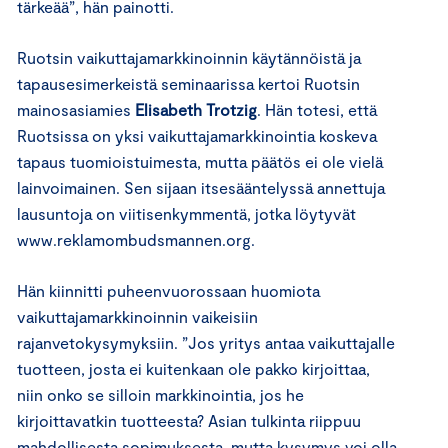
tärkeää”, hän painotti.
Ruotsin vaikuttajamarkkinoinnin käytännöistä ja
tapausesimerkeistä seminaarissa kertoi Ruotsin
mainosasiamies
Elisabeth Trotzig
. Hän totesi, että
Ruotsissa on yksi vaikuttajamarkkinointia koskeva
tapaus tuomioistuimesta, mutta päätös ei ole vielä
lainvoimainen. Sen sijaan itsesääntelyssä annettuja
lausuntoja on viitisenkymmentä, jotka löytyvät
www.reklamombudsmannen.org.
Hän kiinnitti puheenvuorossaan huomiota
vaikuttajamarkkinoinnin vaikeisiin
rajanvetokysymyksiin. ”Jos yritys antaa vaikuttajalle
tuotteen, josta ei kuitenkaan ole pakko kirjoittaa,
niin onko se silloin markkinointia, jos he
kirjoittavatkin tuotteesta? Asian tulkinta riippuu
mahdollisesta sopimuksesta, mutta kysymys voi olla