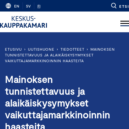
Skip
EN
SV
FI
ETSI
to
content
ETUSIVU
›
UUTISHUONE
›
TIEDOTTEET
›
MAINOKSEN
TUNNISTETTAVUUS JA ALAIKÄISKYSYMYKSET
VAIKUTTAJAMARKKINOINNIN HAASTEITA
Mainoksen
tunnistettavuus ja
alaikäiskysymykset
vaikuttajamarkkinoinnin
haasteita