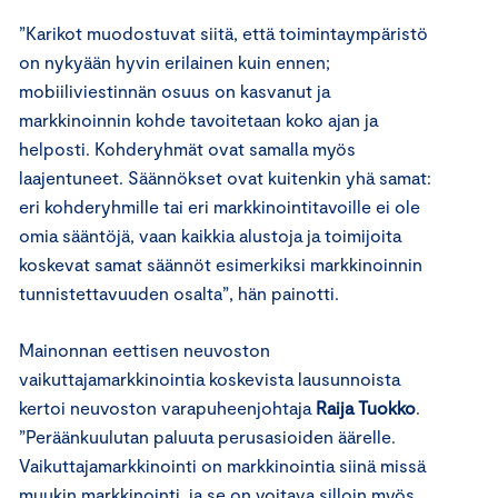
”Karikot muodostuvat siitä, että toimintaympäristö
on nykyään hyvin erilainen kuin ennen;
mobiiliviestinnän osuus on kasvanut ja
markkinoinnin kohde tavoitetaan koko ajan ja
helposti. Kohderyhmät ovat samalla myös
laajentuneet. Säännökset ovat kuitenkin yhä samat:
eri kohderyhmille tai eri markkinointitavoille ei ole
omia sääntöjä, vaan kaikkia alustoja ja toimijoita
koskevat samat säännöt esimerkiksi markkinoinnin
tunnistettavuuden osalta”, hän painotti.
Mainonnan eettisen neuvoston
vaikuttajamarkkinointia koskevista lausunnoista
kertoi
neuvoston varapuheenjohtaja
Raija Tuokko
.
”
Peräänkuulutan paluuta perusasioiden äärelle.
Vaikuttajamarkkinointi on markkinointia siinä missä
muukin markkinointi, ja se on voitava silloin myös