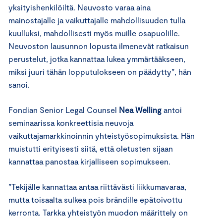
yksityishenkilöiltä. Neuvosto varaa aina
mainostajalle ja vaikuttajalle mahdollisuuden tulla
kuulluksi, mahdollisesti myös muille osapuolille.
Neuvoston lausunnon lopusta ilmenevät ratkaisun
perustelut, jotka kannattaa lukea ymmärtääkseen,
miksi juuri tähän lopputulokseen on päädytty”, hän
sanoi.
Fondian Senior Legal Counsel
Nea Welling
antoi
seminaarissa konkreettisia neuvoja
vaikuttajamarkkinoinnin yhteistyösopimuksista. Hän
muistutti erityisesti siitä, että oletusten sijaan
kannattaa panostaa kirjalliseen sopimukseen.
”Tekijälle kannattaa antaa riittävästi liikkumavaraa,
mutta toisaalta sulkea pois brändille epätoivottu
kerronta. Tarkka yhteistyön muodon määrittely on