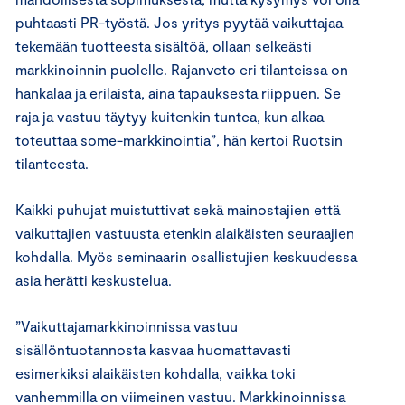
puhtaasti PR-työstä. Jos yritys pyytää vaikuttajaa
tekemään tuotteesta sisältöä, ollaan selkeästi
markkinoinnin puolelle. Rajanveto eri tilanteissa on
hankalaa ja erilaista, aina tapauksesta riippuen. Se
raja ja vastuu täytyy kuitenkin tuntea, kun alkaa
toteuttaa some-markkinointia”, hän kertoi Ruotsin
tilanteesta.
Kaikki puhujat muistuttivat sekä mainostajien että
vaikuttajien vastuusta etenkin alaikäisten seuraajien
kohdalla. Myös seminaarin osallistujien keskuudessa
asia herätti keskustelua.
”Vaikuttajamarkkinoinnissa vastuu
sisällöntuotannosta kasvaa huomattavasti
esimerkiksi alaikäisten kohdalla, vaikka toki
vanhemmilla on viimeinen vastuu. Markkinoinnissa