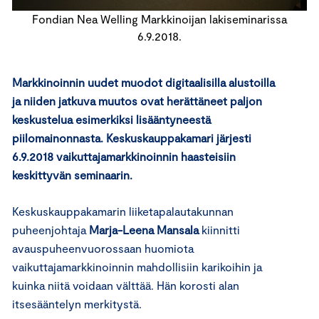
Fondian Nea Welling Markkinoijan lakiseminarissa
6.9.2018.
Markkinoinnin uudet muodot digitaalisilla alustoilla
ja niiden jatkuva muutos ovat herättäneet paljon
keskustelua esimerkiksi lisääntyneestä
piilomainonnasta. Keskuskauppakamari järjesti
6.9.2018 vaikuttajamarkkinoinnin haasteisiin
keskittyvän seminaarin.
Keskuskauppakamarin liiketapalautakunnan
puheenjohtaja
Marja-Leena Mansala
kiinnitti
avauspuheenvuorossaan huomiota
vaikuttajamarkkinoinnin mahdollisiin karikoihin ja
kuinka niitä voidaan välttää. Hän korosti alan
itsesääntelyn merkitystä.