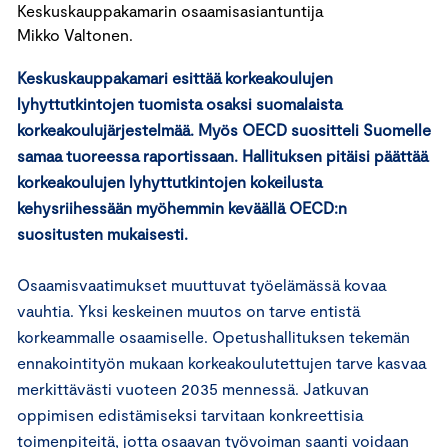
Keskuskauppakamarin osaamisasiantuntija
Mikko Valtonen.
Keskuskauppakamari esittää korkeakoulujen
lyhyttutkintojen tuomista osaksi suomalaista
korkeakoulujärjestelmää. Myös OECD suositteli Suomelle
samaa tuoreessa raportissaan. Hallituksen pitäisi päättää
korkeakoulujen lyhyttutkintojen kokeilusta
kehysriihessään myöhemmin keväällä OECD:n
suositusten mukaisesti.
Osaamisvaatimukset muuttuvat työelämässä kovaa
vauhtia. Yksi keskeinen muutos on tarve entistä
korkeammalle osaamiselle. Opetushallituksen tekemän
ennakointityön mukaan korkeakoulutettujen tarve kasvaa
merkittävästi vuoteen 2035 mennessä. Jatkuvan
oppimisen edistämiseksi tarvitaan konkreettisia
toimenpiteitä, jotta osaavan työvoiman saanti voidaan