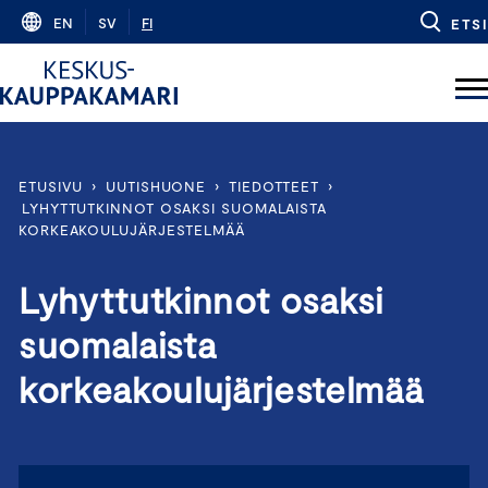
Skip
EN
SV
FI
ETSI
to
content
ETUSIVU
›
UUTISHUONE
›
TIEDOTTEET
›
LYHYTTUTKINNOT OSAKSI SUOMALAISTA
KORKEAKOULUJÄRJESTELMÄÄ
Lyhyttutkinnot osaksi
suomalaista
korkeakoulujärjestelmää