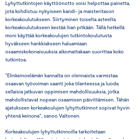
Lyhyttutkintojen käyttöönotto voisi helpottaa painetta,
jota kohdistuu nykyiseen kandi- ja maisteritason
korkeakoulutukseen. Siirtyminen toiselta asteelta
korkeakoulutukseen kestää liian pitkään. Tällä hetkellä
moni käyttää korkeakoulujen tutkintokoulutusta
hyväkseen hankkiakseen haluamiaan
osaamiskokonaisuuksia aikomattakaan suorittaa koko
tutkintoa.
”Elinkeinoelämän kannalta on olennaista varmistaa
osaavan työvoiman saanti joka tilanteessa ja luoda
sellaisia jatkuvan oppimisen mahdollisuuksia, jotka
mahdollistavat nopean osaamisen päivittämisen. Tähän
ajatukseen korkeakoulujen lyhyttutkinnot sopivat hyvin
yhtenä keinona”, sanoo Valtonen.
Korkeakoulujen lyhyttutkinnoilla tarkoitetaan