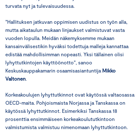
turvata nyt ja tulevaisuudessa.
”Hallituksen jatkuvan oppimisen uudistus on työn alla,
mutta aikataulun mukaan linjaukset valmistuvat vasta
vuoden lopulla. Meidän näkemyksemme mukaan
kansainvälisestikin hyväksi todettuja malleja kannattaa
edistää mahdollisimman nopeasti. Yksi tällainen olisi
lyhyttutkintojen käyttöönotto”, sanoo
Keskuskauppakamarin osaamisasiantuntija
Mikko
Valtonen
.
Korkeakoulujen lyhyttutkinnot ovat käytössä valtaosassa
OECD-maita. Pohjoismaista Norjassa ja Tanskassa on
käytössä lyhyttutkinnot. Esimerkiksi Tanskassa 18
prosenttia ensimmäiseen korkeakoulututkintoon
valmistumista valmistuu nimenomaan lyhyttutkintoon.