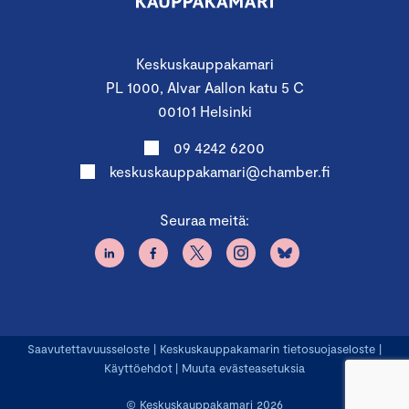
Keskuskauppakamari
PL 1000, Alvar Aallon katu 5 C
00101 Helsinki
09 4242 6200
keskuskauppakamari@chamber.fi
Seuraa meitä:
Saavutettavuusseloste
|
Keskuskauppakamarin tietosuojaseloste
|
Käyttöehdot
|
Muuta evästeasetuksia
© Keskuskauppakamari 2026