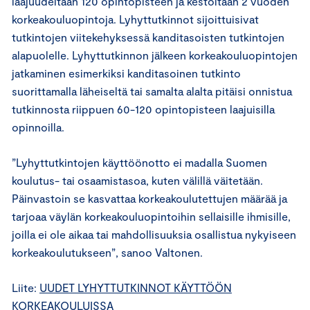
laajuudeltaan 120 opintopisteen ja kestoltaan 2 vuoden
korkeakouluopintoja. Lyhyttutkinnot sijoittuisivat
tutkintojen viitekehyksessä kanditasoisten tutkintojen
alapuolelle. Lyhyttutkinnon jälkeen korkeakouluopintojen
jatkaminen esimerkiksi kanditasoinen tutkinto
suorittamalla läheiseltä tai samalta alalta pitäisi onnistua
tutkinnosta riippuen 60-120 opintopisteen laajuisilla
opinnoilla.
”Lyhyttutkintojen käyttöönotto ei madalla Suomen
koulutus- tai osaamistasoa, kuten välillä väitetään.
Päinvastoin se kasvattaa korkeakoulutettujen määrää ja
tarjoaa väylän korkeakouluopintoihin sellaisille ihmisille,
joilla ei ole aikaa tai mahdollisuuksia osallistua nykyiseen
korkeakoulutukseen”, sanoo Valtonen.
Liite:
UUDET LYHYTTUTKINNOT KÄYTTÖÖN
KORKEAKOULUISSA