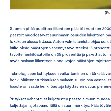
(Ku
Suomen pitää puolittaa liikenteen päästöt vuoteen 2030
päästöt muodostavat suurimman osuuden liikenteen päästö
lokakuun alussa EU:ssa. Auton valmistamista ohjaa se, että
hiilidioksidipäästöjen vähennystavoitteeksi 15 prosen
tavoite henkilöautoille on 35 prosenttia ja pakettiautoi
myös raskaan liikenteen ajoneuvojen päästöjen rajoittam
Teknologiseen kehitykseen vaikuttaminen on tärkeää vars
henkilöliikennetutkimuksen mukaan suurin osa vastaajista
haaste on saada henkilöautoja käyttävien osuus piene
Yritykset vähentävät kuljetusten päästöjä muun muassa kal
kuljettajan ajotapaan. Tällä on suuri merkitys. Päästövä