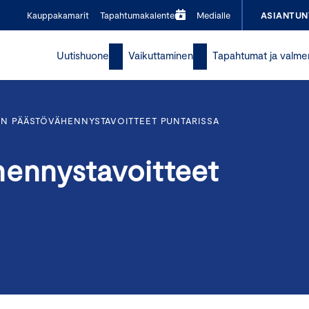
Kauppakamarit
Tapahtumakalenteri
Medialle
ASIANTUN
Uutishuone
Vaikuttaminen
Tapahtumat ja valme
EN PÄÄSTÖVÄHENNYSTAVOITTEET PUNTARISSA
hennystavoitteet