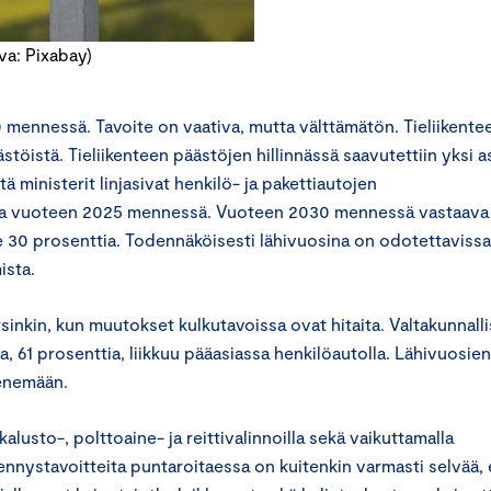
va: Pixabay)
 mennessä. Tavoite on vaativa, mutta välttämätön. Tieliikente
istä. Tieliikenteen päästöjen hillinnässä saavutettiin yksi a
 ministerit linjasivat henkilö- ja pakettiautojen
ttia vuoteen 2025 mennessä. Vuoteen 2030 mennessä vastaava
lle 30 prosenttia. Todennäköisesti lähivuosina on odotettavissa
ista.
inkin, kun muutokset kulkutavoissa ovat hitaita. Valtakunnall
, 61 prosenttia, liikkuu pääasiassa henkilöautolla. Lähivuosien
nenemään.
usto-, polttoaine- ja reittivalinnoilla sekä vaikuttamalla
hennystavoitteita puntaroitaessa on kuitenkin varmasti selvää, 