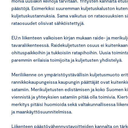
monia uusiakin keinoja tarvitaan. Yritysten kannalta etusi
päästöjä. Esimerkiksi suuremman kuljetuskaluston kuten
kuljetuskustannuksia. Sama vaikutus on rataosuuksien sähk
rataosuudet olisivat sähköistettyjä.
EU:n liikenteen valkoisen kirjan mukaan raide- ja merikul
tavaraliikenteessä. Raidekuljetusten osuus ei kuitenkaan 
ohituspaikkoihin ja tukkoisiin ratapihoihin. Uusia toimint
paremmin erilaisia toimijoita ja kuljetusten yhdistelyä.
Meriliikenne on ympäristöystävällisin kuljetusmuoto eri
rannikkokaupungeissa kaupungin päättäjät ovat kuitenkin 
satamiin. Merikuljetusten edistämisen ja koko Suomen ki
viennistä ja yhteyksien satamiin pitää olla toimivia. Ki
merkitys pitäisi huomioida sekä valtakunnallisessa liike
ja maankäyttösuunnitelmissa.
Liikenteen päästövähennystavoitteiden kannalta on tärke