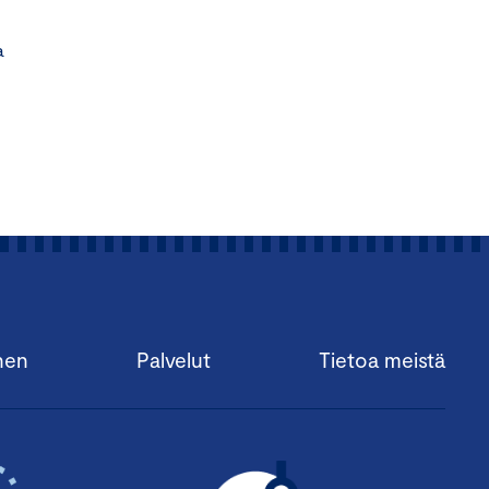
a
nen
Palvelut
Tietoa meistä