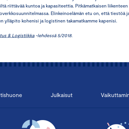
ltä riittävää kuntoa ja kapasiteettia. Pitkämatkaisen liikenteen
koverkkosuunnitelmassa. Elinkeinoelämän etu on, että tiestöä j
ien ylläpito kohenisi ja logistinen takamatkamme kapenisi.
tus & Logistiikka
-lehdessä 5/2018.
tishuone
Julkaisut
Vaikuttami