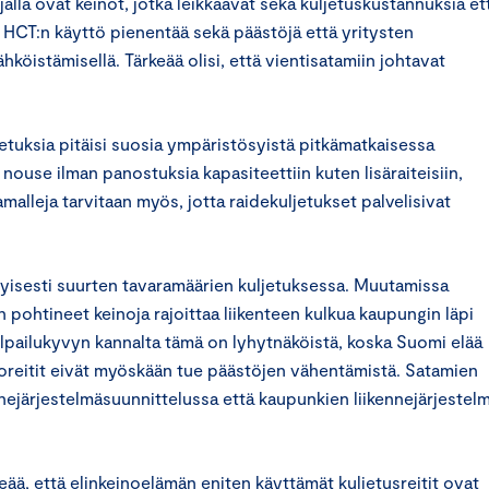
jalla ovat keinot, jotka leikkaavat sekä kuljetuskustannuksia et
 HCT:n käyttö pienentää sekä päästöjä että yritysten
öistämisellä. Tärkeää olisi, että vientisatamiin johtavat
jetuksia pitäisi suosia ympäristösyistä pitkämatkaisessa
nouse ilman panostuksia kapasiteettiin kuten lisäraiteisiin,
amalleja tarvitaan myös, jotta raidekuljetukset palvelisivat
tyisesti suurten tavaramäärien kuljetuksessa. Muutamissa
pohtineet keinoja rajoittaa liikenteen kulkua kaupungin läpi
lpailukyvyn kannalta tämä on lyhytnäköistä, koska Suomi elää
ertoreitit eivät myöskään tue päästöjen vähentämistä. Satamien
nnejärjestelmäsuunnittelussa että kaupunkien liikennejärjestel
ää, että elinkeinoelämän eniten käyttämät kuljetusreitit ovat