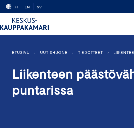
Skip
FI
EN
SV
to
content
ETUSIVU
›
UUTISHUONE
›
TIEDOTTEET
›
LIIKENTE
Liikenteen päästövä
puntarissa