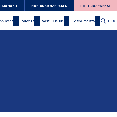
TIJAHAKU
HAE ANSIOMERKKIÄ
LIITY JÄSENEKSI
nnukset
Palvelut
Vastuullisuus
Tietoa meistä
ETSI