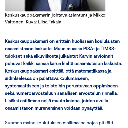
Keskuskauppakamarin johtava asiantuntija Mikko
Valtonen. Kuva: Liisa Takala
Keskuskauppakamari on erittäin huolissaan koululaisten
osaamistason laskusta. Muun muassa PISA- ja TIMSS-
tulokset sekä alkuviikosta julkaistut Karvin arvioinnit
puhuvat kaikki samaa karua kieltä osaamistason laskusta.
Keskuskauppakamari esittää, että matematiikassa ja
äidinkielessä on palattava koulumaiseen,
systemaattiseen ja toistoihin perustuvaan oppimiseen
sekä numeroarvosteluun sanallisen arvostelun rinnalla.
Lisäksi esitämme neljä muuta keinoa, joiden avulla
osaamistason mureneminen voidaan pysäyttää.
Suomen maine koulutuksen mallimaana nojaa pitkälti