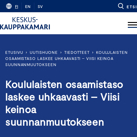
Skip
FI
EN
SV
ETSI
to
content
ETUSIVU
›
UUTISHUONE
›
TIEDOTTEET
›
KOULULAISTEN
OSAAMISTASO LASKEE UHKAAVASTI – VIISI KEINOA
SUUNNANMUUTOKSEEN
Koululaisten osaamistaso
laskee uhkaavasti – Viisi
keinoa
suunnanmuutokseen