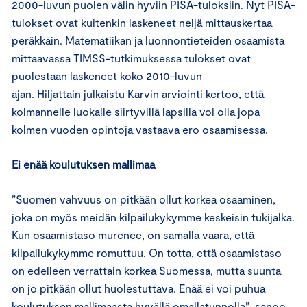
2000-luvun puolen välin hyviin PISA-tuloksiin. Nyt PISA-
tulokset ovat kuitenkin laskeneet neljä mittauskertaa
peräkkäin. Matematiikan ja luonnontieteiden osaamista
mittaavassa TIMSS-tutkimuksessa tulokset ovat
puolestaan laskeneet koko 2010-luvun
ajan. Hiljattain julkaistu Karvin arviointi kertoo, että
kolmannelle luokalle siirtyvillä lapsilla voi olla jopa
kolmen vuoden opintoja vastaava ero osaamisessa.
Ei enää koulutuksen mallimaa
”Suomen vahvuus on pitkään ollut korkea osaaminen,
joka on myös meidän kilpailukykymme keskeisin tukijalka.
Kun osaamistaso murenee, on samalla vaara, että
kilpailukykymme romuttuu. On totta, että osaamistaso
on edelleen verrattain korkea Suomessa, mutta suunta
on jo pitkään ollut huolestuttava. Enää ei voi puhua
koulutuksen mallimaasta hyvällä omallatunnolla”, sanoo