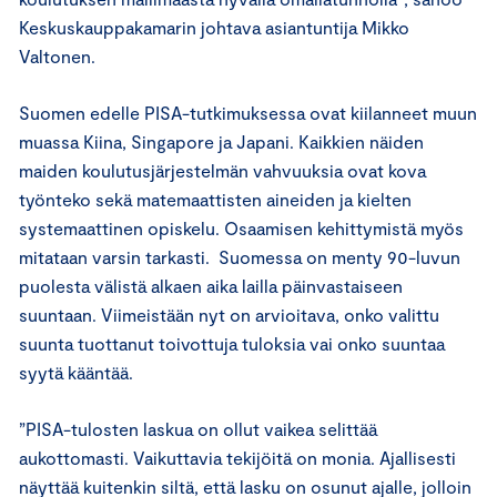
Keskuskauppakamarin johtava asiantuntija Mikko
Valtonen.
Suomen edelle PISA-tutkimuksessa ovat kiilanneet muun
muassa Kiina, Singapore ja Japani. Kaikkien näiden
maiden koulutusjärjestelmän vahvuuksia ovat kova
työnteko sekä matemaattisten aineiden ja kielten
systemaattinen opiskelu. Osaamisen kehittymistä myös
mitataan varsin tarkasti. Suomessa on menty 90-luvun
puolesta välistä alkaen aika lailla päinvastaiseen
suuntaan. Viimeistään nyt on arvioitava, onko valittu
suunta tuottanut toivottuja tuloksia vai onko suuntaa
syytä kääntää.
”PISA-tulosten laskua on ollut vaikea selittää
aukottomasti. Vaikuttavia tekijöitä on monia. Ajallisesti
näyttää kuitenkin siltä, että lasku on osunut ajalle, jolloin