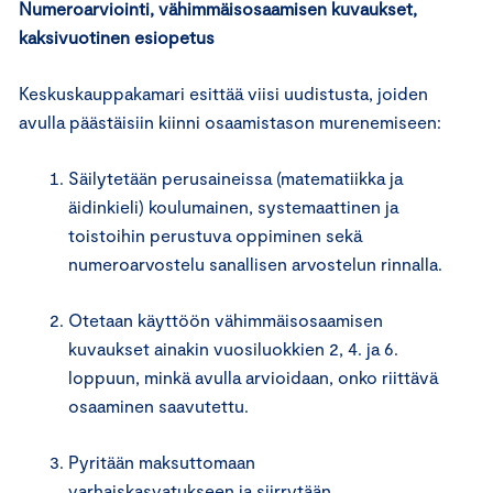
Numeroarviointi, vähimmäisosaamisen kuvaukset,
kaksivuotinen esiopetus
Keskuskauppakamari esittää viisi uudistusta, joiden
avulla päästäisiin kiinni osaamistason murenemiseen:
Säilytetään perusaineissa (matematiikka ja
äidinkieli) koulumainen, systemaattinen ja
toistoihin perustuva oppiminen sekä
numeroarvostelu sanallisen arvostelun rinnalla.
Otetaan käyttöön vähimmäisosaamisen
kuvaukset ainakin vuosiluokkien 2, 4. ja 6.
loppuun, minkä avulla arvioidaan, onko riittävä
osaaminen saavutettu.
Pyritään maksuttomaan
varhaiskasvatukseen ja siirrytään