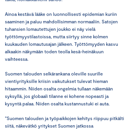
Ainoa kestävä lääke on luonnollisesti epidemian kuriin
saaminen ja paluu mahdollisimman normaaliin. Satojen
tuhansien lomautettujen joukko ei näy vielä
työttömyystilastoissa, mutta siirtyy sinne kolmen
kuukauden lomautusajan jälkeen. Työttömyyden kasvu
alkaakin näkymään toden teolla kesä-heinäkuun
vaihteessa.
Suomen talouden selkärankana oleville suurille
vientiyrityksille kriisin vaikutukset tulevat hieman
hitaammin. Niiden osalta ongelmia tullaan näkemään
syksyllä, jos globaali tilanne ei kohene nopeasti ja
kysyntä palaa. Niiden osalta kustannustuki ei auta.
”Suomen talouden ja työpaikkojen kehitys riippuu pitkälti
siitä, näkevätkö yritykset Suomen jatkossa