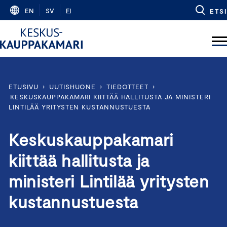
Skip
EN
SV
FI
ETSI
to
content
ETUSIVU
›
UUTISHUONE
›
TIEDOTTEET
›
KESKUSKAUPPAKAMARI KIITTÄÄ HALLITUSTA JA MINISTERI
LINTILÄÄ YRITYSTEN KUSTANNUSTUESTA
Keskuskauppakamari
kiittää hallitusta ja
ministeri Lintilää yritysten
kustannustuesta