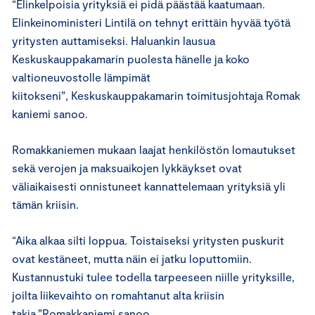
“Elinkelpoisia yrityksiä ei pidä päästää kaatumaan.
Elinkeinoministeri Lintilä on tehnyt erittäin hyvää työtä
yritysten auttamiseksi. Haluankin lausua
Keskuskauppakamarin puolesta hänelle ja koko
valtioneuvostolle lämpimät
kiitokseni”, Keskuskauppakamarin toimitusjohtaja Romak
kaniemi sanoo.
Romakkaniemen mukaan laajat henkilöstön lomautukset
sekä verojen ja maksuaikojen lykkäykset ovat
väliaikaisesti onnistuneet kannattelemaan yrityksiä yli
tämän kriisin.
“Aika alkaa silti loppua. Toistaiseksi yritysten puskurit
ovat kestäneet, mutta näin ei jatku loputtomiin.
Kustannustuki tulee todella tarpeeseen niille yrityksille,
joilta liikevaihto on romahtanut alta kriisin
takia,”Romakkaniemi sanoo.