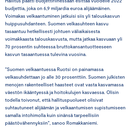
Hallitus päätti budjettiriihessään esittää vuodelle 2022
budjettia, joka on 6,9 miljardia euroa alijäämäinen.
Voimakas velkaantuminen jatkuisi siis yli talouskasvun
huippusuhdanteen. Suomen velkasuhteen kasvu
tasaantuu hetkellisesti johtuen väliaikaisesta
voimakkaasta talouskasvusta, mutta jatkaa kasvuaan yli
70 prosentin suhteessa bruttokansantuotteeseen
kasvun tasaantuessa tulevina vuosina.
”Suomen velkaantuessa Ruotsi on painamassa
velkasuhdettaan jo alle 30 prosenttiin. Suomen julkisten
menojen rakenteelliset haasteet ovat vasta kasvamassa
väestön ikääntyessä ja hoitokulujen kasvaessa. Olisin
todella toivonut, että hallituspuolueet olisivat
suhtautuneet alijäämän ja velkaantumisen supistumiseen
samalla intohimolla kuin sinänsä tarpeellisiin
päästövähennyksiin”, sanoo Romakkaniemi.