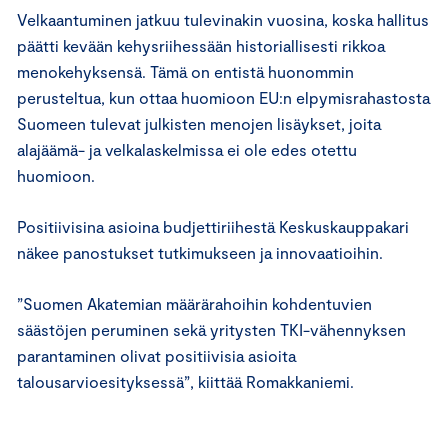
Velkaantuminen jatkuu tulevinakin vuosina, koska hallitus
päätti kevään kehysriihessään historiallisesti rikkoa
menokehyksensä. Tämä on entistä huonommin
perusteltua, kun ottaa huomioon EU:n elpymisrahastosta
Suomeen tulevat julkisten menojen lisäykset, joita
alajäämä- ja velkalaskelmissa ei ole edes otettu
huomioon.
Positiivisina asioina budjettiriihestä Keskuskauppakari
näkee panostukset tutkimukseen ja innovaatioihin.
”Suomen Akatemian määrärahoihin kohdentuvien
säästöjen peruminen sekä yritysten TKI-vähennyksen
parantaminen olivat positiivisia asioita
talousarvioesityksessä”, kiittää Romakkaniemi.