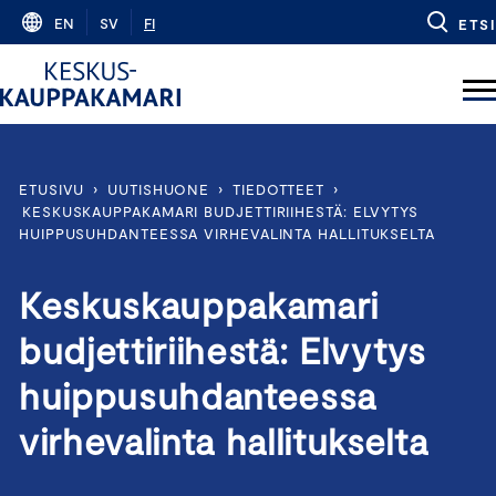
Skip
EN
SV
FI
ETSI
to
content
ETUSIVU
›
UUTISHUONE
›
TIEDOTTEET
›
KESKUSKAUPPAKAMARI BUDJETTIRIIHESTÄ: ELVYTYS
HUIPPUSUHDANTEESSA VIRHEVALINTA HALLITUKSELTA
Keskuskauppakamari
budjettiriihestä: Elvytys
huippusuhdanteessa
virhevalinta hallitukselta