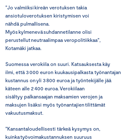
”
Jo valmiiksi kireän verotuksen takia
ansiotuloverotuksen kiristymi
s
en
voi
nähdä
pulmallis
ena
.
Myös kylmenevä suhdannetilanne olisi
perustellut neutraalimpaa veropolitiikkaa”,
Kotamäki
jatkaa
.
Suomessa verokiila on suuri.
Katsauksesta käy
ilmi,
että 3
000 euron kuukausipalkasta työnantajan
kustannus on yli 3 800 euroa ja työntekijälle jää
käteen alle 2 400 euroa.
V
erokiila
an
sisältyy
palkansaajan maksamien verojen ja
maksujen lisäksi myös työnantajien tilittämät
vakuutusmaksut.
”
Kansantaloudellisesti tärkeä kysymys on,
kuinka työvoimakustannuksen suuruus