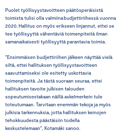
Puolet työllisyystavoitteen päätösperäisistä
toimista tulisi olla valmiina budjettiriihessä vuonna
2020. Hallitus on myös erikseen linjannut, ettei se
tee työllisyyttä vähentäviä toimenpiteitä ilman
samanaikaisesti työllisyyttä parantavia toimia.
”
Ensimmäisen budjettiriihen jälkeen näyttää vielä
siltä, ettei hallituksen
työllisyystavoitteen
saavuttamiseksi ole esitetty uskottavia
toimenpiteitä. Ja tästä suoraan seuraa, ettei
hallituksen tavoite julkisen talouden
sopeutumisestakaan näillä askel
merkein tule
toteutumaan.
Tarvitaan enemmän tekoja ja myös
julkisia tarkennuksia, jotta hallituksen keinojen
tehokkuudesta päästäisiin todella
keskustelemaan
”,
Kotamäki
sanoo.