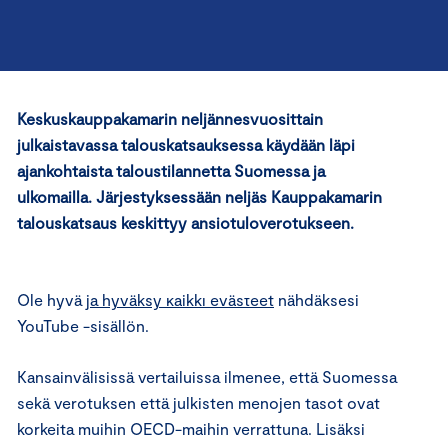
Keskuskauppakamarin neljännesvuosittain
julkaistavassa talouskatsauksessa käydään läpi
ajankohtaista taloustilannetta Suomessa ja
ulkomailla. Järjestyksessään neljäs Kauppakamarin
⋯
talouskatsaus keskittyy ansiotuloverotukseen.
Ole hyvä
ja hyväksy kaikki evästeet
nähdäksesi
YouTube -sisällön.
Kansainvälisissä vertailuissa
ilmenee, että
Suomessa
sekä verotuksen että
julkisten menojen tasot ovat
korkeita muihin OECD-maihin verrattuna.
Lisäksi