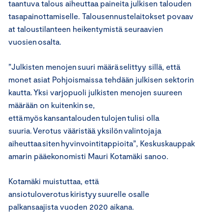
t
aantuva talous aiheuttaa paineita julkisen talouden
tasapainottamiselle.
T
alousennustelaitokset
povaav
at taloustilanteen heikentymistä
seuraavien
vuosien osalta.
”Julkisten menojen suuri määrä selittyy sillä, että
monet asiat Pohjoismaissa tehdään julkisen sektorin
kautta. Yksi varjopuoli julkisten menojen suureen
määrään on kuitenkin se,
että myös kansantalouden tulojen tulisi olla
suuria. Verotus vääristää yksilön valintoja ja
aiheuttaa siten hyvinvointitappioita”,
Keskuskauppak
amarin pääekonomisti Mauri
Kotam
äki
sanoo
.
Kotamäki muistuttaa, että
a
nsiotuloverotus kiristyy suurelle osalle
palkansaajista vuoden 2020 aikana.