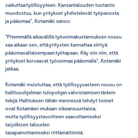
vaikuttaa työllisyyteen
. Kansantalouden tuotanto
muodostuu, kun yritykset yhdistelevät työpanosta
ja pääomaa
”, Kotamäki sanoo.
”Pitemmällä aikavälillä työvoimakustannuksen nousu
saa aikaan sen, että yritysten kannattaa siirtyä
pääomavaltaisempaan työtapaan. Käy siis niin, että
yritykset korvaavat työvoimaa pääomalla”, Kotamäki
jatkaa.
Kotamäki muistuttaa, että työllisyysasteen nousu on
hallitusohjelman tulopohjan vahvistamisen tärkein
tekijä. H
allituksen
tähän mennessä tehdyt
toimet
ovat
Kotamäen mukaan
oikeansuuntaisia,
mutta
työllisyystavoitteen saavuttamiseksi
tai julkisen talouden
tasapainottamiseksi
riittämättömiä.