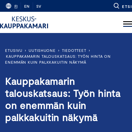
Skip
FI
EN
SV
ETSI
to
content
ETUSIVU
›
UUTISHUONE
›
TIEDOTTEET
›
KAUPPAKAMARIN TALOUSKATSAUS: TYÖN HINTA ON
ENEMMÄN KUIN PALKKAKUITIN NÄKYMÄ
Kauppakamarin
talouskatsaus: Työn hinta
on enemmän kuin
palkkakuitin näkymä