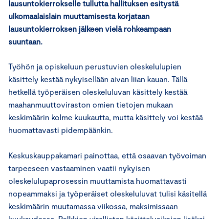
lausuntokierrokselle tullutta hallituksen esitystä
ulkomaalaislain muuttamisesta korjataan
lausuntokierroksen jälkeen vielä rohkeampaan
suuntaan.
Työhön ja opiskeluun perustuvien oleskelulupien
käsittely kestää nykyisellään aivan liian kauan. Tällä
hetkellä työperäisen oleskeluluvan käsittely kestää
maahanmuuttoviraston omien tietojen mukaan
keskimäärin kolme kuukautta, mutta käsittely voi kestää
huomattavasti pidempäänkin.
Keskuskauppakamari painottaa, että osaavan työvoiman
tarpeeseen vastaaminen vaatii nykyisen
oleskelulupaprosessin muuttamista huomattavasti
nopeammaksi ja työperäiset oleskeluluvat tulisi käsitellä
keskimäärin muutamassa viikossa, maksimissaan
kuukaudessa. Pelkkien virallisten käsittelyaikojen lisäksi