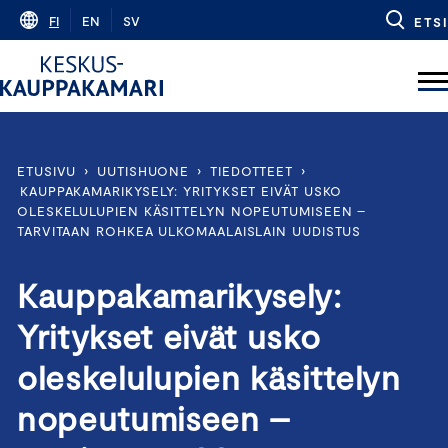
Skip
FI
EN
SV
ETSI
to
content
ETUSIVU
›
UUTISHUONE
›
TIEDOTTEET
›
KAUPPAKAMARIKYSELY: YRITYKSET EIVÄT USKO
OLESKELULUPIEN KÄSITTELYN NOPEUTUMISEEN –
TARVITAAN ROHKEA ULKOMAALAISLAIN UUDISTUS
Kauppakamarikysely:
Yritykset eivät usko
oleskelulupien käsittelyn
nopeutumiseen –