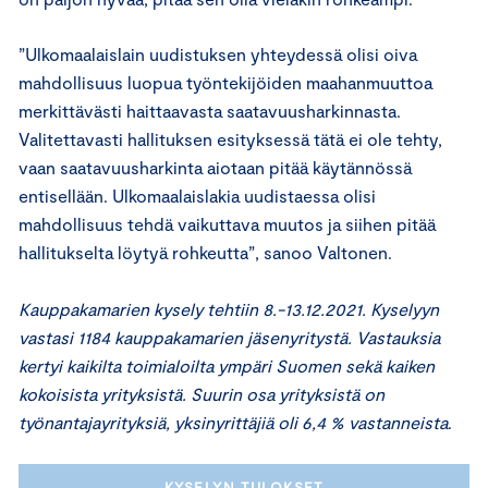
”Ulkomaalaislain uudistuksen yhteydessä olisi oiva
mahdollisuus luopua työntekijöiden maahanmuuttoa
merkittävästi haittaavasta saatavuusharkinnasta.
Valitettavasti hallituksen esityksessä tätä ei ole tehty,
vaan saatavuusharkinta aiotaan pitää käytännössä
entisellään. Ulkomaalaislakia uudistaessa olisi
mahdollisuus tehdä vaikuttava muutos ja siihen pitää
hallitukselta löytyä rohkeutta”, sanoo Valtonen.
Kauppakamarien kysely tehtiin 8.-13.12.2021. Kyselyyn
vastasi 1184 kauppakamarien jäsenyritystä. Vastauksia
kertyi kaikilta toimialoilta ympäri Suomen sekä kaiken
kokoisista yrityksistä. Suurin osa yrityksistä on
työnantajayrityksiä, yksinyrittäjiä oli 6,4 % vastanneista
.
KYSELYN TULOKSET