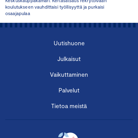
Keskuskauppakamari: Kertasatsaus rekrytoivaan
koulutukseen vauhdittaisi työllisyyttä ja purkaisi
osaajapulaa
Uutishuone
Julkaisut
Vaikuttaminen
Palvelut
Tietoa meistä