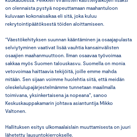
on olennaista pystyä nopeuttamaan maahantuloon
kuluvaan kokonaisaikaa eli sitä, joka kuluu
rekrytointipäätöksestä töiden aloittamiseen.
“Väestökehityksen suunnan kääntäminen ja osaajapulasta
selviytyminen vaativat lisää vauhtia kansainvälisten
osaajien maahanmuuttoon. Ilman osaavaa työvoimaa
sakkaa myös Suomen talouskasvu. Suomella on monia
vetovoimaa haittaavia tekijöitä, joille emme mahda
mitään. Sen sijaan voimme huolehtia siitä, että meidän
oleskelulupajärjestelmämme tunnetaan maailmalla
toimivana, yksinkertaisena ja nopeana”, sanoo
Keskuskauppakamarin johtava asiantuntija Mikko
Valtonen.
Hallituksen esitys ulkomaalaislain muuttamisesta on juuri
lähetetty lausuntokierrokselle.