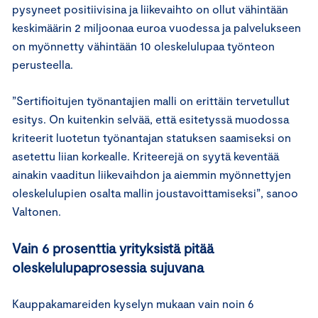
pysyneet positiivisina ja liikevaihto on ollut vähintään
keskimäärin 2 miljoonaa euroa vuodessa ja palvelukseen
on myönnetty vähintään 10 oleskelulupaa työnteon
perusteella.
”Sertifioitujen työnantajien malli on erittäin tervetullut
esitys. On kuitenkin selvää, että esitetyssä muodossa
kriteerit luotetun työnantajan statuksen saamiseksi on
asetettu liian korkealle. Kriteerejä on syytä keventää
ainakin vaaditun liikevaihdon ja aiemmin myönnettyjen
oleskelulupien osalta mallin joustavoittamiseksi”, sanoo
Valtonen.
Vain 6 prosenttia yrityksistä pitää
oleskelulupaprosessia sujuvana
Kauppakamareiden kyselyn mukaan vain noin 6