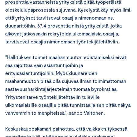
prosenttia vastanneista yrityksistä pitää työperäistä
oleskelulupaprosessia sujuvana. Kyselystä käy myös ilmi,
että yritykset tarvitsevat osaajia nimenomaan ns.
duunaritöihin. 67,4 prosenttia niistä yrityksistä, jotka
aikovat jatkossakin rekrytoida ulkomaalaisia osaajia,
tarvitsevat osaajia nimenomaan työntekijätehtäviin.
”Hallituksen toimet maahanmuuton edistämiseksi eivät
saa rajoittua vain asiantuntijoihin ja
erityisasiantuntijoihin. Myös duunareiden
maahanmuuton pitää olla sujuvaa ilman toimimattoman
saatavuusharkintajärjestelmän tuomaa byrokratiaa.
Yritysten tarve työntekijätehtäviin tuleville
ulkomaalaisille osaajille pitää tunnistaa ja sen pitää näkyä
vahvemmin toimenpiteissä”, sanoo Valtonen.
Keskuskauppakamari painottaa, että vaikka esityksessä
on paljon hyvää, pitää sen olla vieläkin rohkeampi.