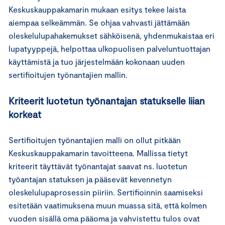
Keskuskauppakamarin mukaan esitys tekee laista
aiempaa selkeämmän. Se ohjaa vahvasti jättämään
oleskelulupahakemukset sähköisenä, yhdenmukaistaa eri
lupatyyppejä, helpottaa ulkopuolisen palveluntuottajan
käyttämistä ja tuo järjestelmään kokonaan uuden
sertifioitujen työnantajien mallin.
Kriteerit luotetun työnantajan statukselle liian
korkeat
Sertifioitujen työnantajien malli on ollut pitkään
Keskuskauppakamarin tavoitteena. Mallissa tietyt
kriteerit täyttävät työnantajat saavat ns. luotetun
työantajan statuksen ja pääsevät kevennetyn
oleskelulupaprosessin piiriin. Sertifioinnin saamiseksi
esitetään vaatimuksena muun muassa sitä, että kolmen
vuoden sisällä oma pääoma ja vahvistettu tulos ovat