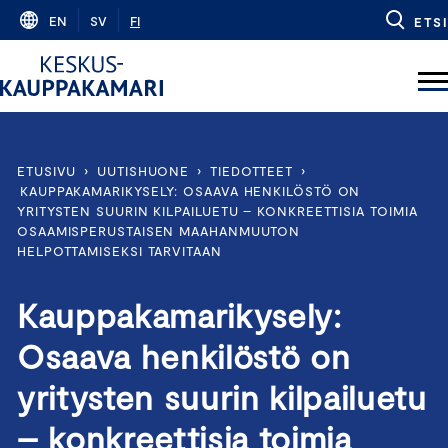
Skip
EN
SV
FI
ETSI
to
content
ETUSIVU
›
UUTISHUONE
›
TIEDOTTEET
›
KAUPPAKAMARIKYSELY: OSAAVA HENKILÖSTÖ ON
YRITYSTEN SUURIN KILPAILUETU – KONKREETTISIA TOIMIA
OSAAMISPERUSTAISEN MAAHANMUUTON
HELPOTTAMISEKSI TARVITAAN
Kauppakamarikysely:
Osaava henkilöstö on
yritysten suurin kilpailuetu
– konkreettisia toimia