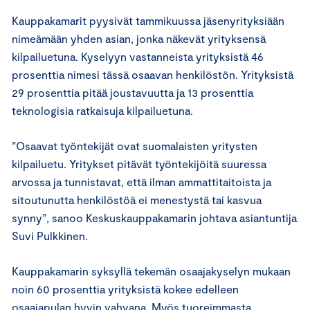
Kauppakamarit pyysivät tammikuussa jäsenyrityksiään
nimeämään yhden asian, jonka näkevät yrityksensä
kilpailuetuna. Kyselyyn vastanneista yrityksistä 46
prosenttia nimesi tässä osaavan henkilöstön. Yrityksistä
29 prosenttia pitää joustavuutta ja 13 prosenttia
teknologisia ratkaisuja kilpailuetuna.
”Osaavat työntekijät ovat suomalaisten yritysten
kilpailuetu. Yritykset pitävät työntekijöitä suuressa
arvossa ja tunnistavat, että ilman ammattitaitoista ja
sitoutunutta henkilöstöä ei menestystä tai kasvua
synny”, sanoo Keskuskauppakamarin johtava asiantuntija
Suvi Pulkkinen.
Kauppakamarin syksyllä tekemän osaajakyselyn mukaan
noin 60 prosenttia yrityksistä kokee edelleen
osaajapulan hyvin vahvana. Myös tuoreimmasta