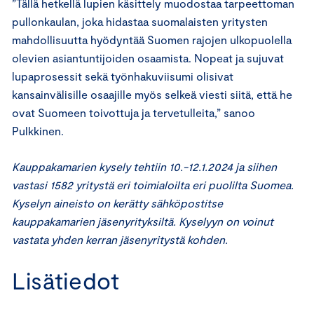
”Tällä hetkellä lupien käsittely muodostaa tarpeettoman
pullonkaulan, joka hidastaa suomalaisten yritysten
mahdollisuutta hyödyntää Suomen rajojen ulkopuolella
olevien asiantuntijoiden osaamista. Nopeat ja sujuvat
lupaprosessit sekä työnhakuviisumi olisivat
kansainvälisille osaajille myös selkeä viesti siitä, että he
ovat Suomeen toivottuja ja tervetulleita,” sanoo
Pulkkinen.
Kauppakamarien kysely tehtiin 10.-12.1.2024 ja siihen
vastasi 1582 yritystä eri toimialoilta eri puolilta Suomea.
Kyselyn aineisto on kerätty sähköpostitse
kauppakamarien jäsenyrityksiltä. Kyselyyn on voinut
vastata yhden kerran jäsenyritystä kohden.
Lisätiedot