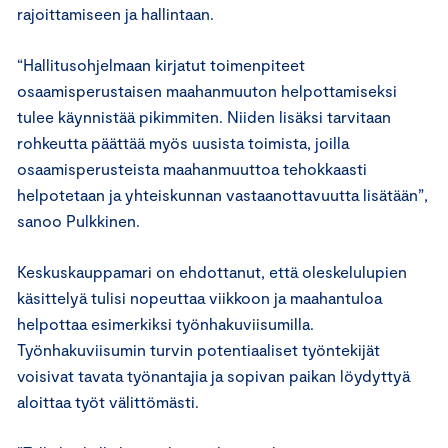
rajoittamiseen ja hallintaan.
“Hallitusohjelmaan kirjatut toimenpiteet
osaamisperustaisen maahanmuuton helpottamiseksi
tulee käynnistää pikimmiten. Niiden lisäksi tarvitaan
rohkeutta päättää myös uusista toimista, joilla
osaamisperusteista maahanmuuttoa tehokkaasti
helpotetaan ja yhteiskunnan vastaanottavuutta lisätään”,
sanoo Pulkkinen.
Keskuskauppamari on ehdottanut, että oleskelulupien
käsittelyä tulisi nopeuttaa viikkoon ja maahantuloa
helpottaa esimerkiksi työnhakuviisumilla.
Työnhakuviisumin turvin potentiaaliset työntekijät
voisivat tavata työnantajia ja sopivan paikan löydyttyä
aloittaa työt välittömästi.