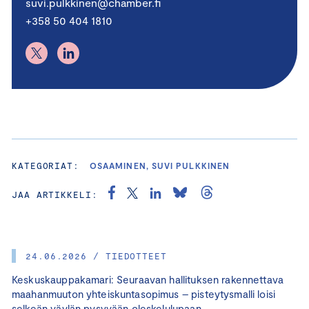
suvi.pulkkinen@chamber.fi
+358 50 404 1810
KATEGORIAT:
OSAAMINEN, SUVI PULKKINEN
JAA ARTIKKELI:
24.06.2026 / TIEDOTTEET
Keskuskauppakamari: Seuraavan hallituksen rakennettava
maahanmuuton yhteiskuntasopimus – pisteytysmalli loisi
selkeän väylän pysyvään oleskelulupaan