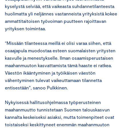
kyselystä selviää, että vaikeasta suhdannetilanteesta
huolimatta yli neljännes vastanneista yrityksistä kokee
ammattitaitoisen työvoiman puutteen rajoittavan
yrityksen toimintaa.
“Missään tilanteessa meillä ei olisi varaa siihen, että
osaajapula muodostaa esteen suomalaisten yritysten
kasvulle ja menestykselle. Ilman osaamisperustaisen
maahanmuuton kasvattamista tämä haaste ei ratkea.
Väestön ikääntyminen ja työikäisen väestön
vähentyminen tulevat vaikeuttamaan tilannetta
entisestään”, sanoo Pulkkinen.
Nykyisessä hallitusohjelmassa työperusteinen
maahanmuutto tunnistetaan Suomen talouskasvun
kannalta keskeiseksi asiaksi, mutta toimenpiteet ovat
toistaiseksi keskittyneet enemmän maahanmuuton