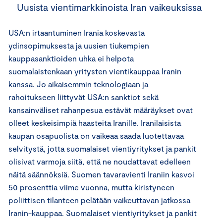
Uusista vientimarkkinoista Iran vaikeuksissa
USA:n irtaantuminen Irania koskevasta
ydinsopimuksesta ja uusien tiukempien
kauppasanktioiden uhka ei helpota
suomalaistenkaan yritysten vientikauppaa Iranin
kanssa. Jo aikaisemmin teknologiaan ja
rahoitukseen liittyvät USA:n sanktiot sekä
kansainväliset rahanpesua estävät määräykset ovat
olleet keskeisimpiä haasteita Iranille. Iranilaisista
kaupan osapuolista on vaikeaa saada luotettavaa
selvitystä, jotta suomalaiset vientiyritykset ja pankit
olisivat varmoja siitä, että ne noudattavat edelleen
näitä säännöksiä. Suomen tavaravienti Iraniin kasvoi
50 prosenttia viime vuonna, mutta kiristyneen
poliittisen tilanteen pelätään vaikeuttavan jatkossa
Iranin-kauppaa. Suomalaiset vientiyritykset ja pankit