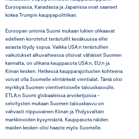
Euroopassa, Kanadassa ja Japanissa ovat saaneet
kokea Trumpin kauppapolitiikan.
Euroopan unionia Suomi mukaan lukien uhkaavat
edelleen korotetut terästullit kesäkuussa ellei
asiasta löydy sopua. Vaikka USA:n terästullien
vaikutukset alkuvaiheessa olisivat vähäiset Suomen
kannalta, on uhkana kauppasota USA:n, EU:n ja
Kiinan kesken. Hetkessä kaupparajoitusten kohteena
voivat olla Suomelle elintärkeät vientialat. Tämä olisi
myrkkyä Suomen vientivetoiselle talouskasvulle.
ETLA:n Suomi globaaleissa arvoketjuissa -
selvitysten mukaan Suomen talouskasvu on
vahvasti riippuvainen Kiinan ja Yhdysvaltain
markkinoiden kysynnästä. Kauppasota näiden
maiden kesken olisi haaste myös Suomelle.