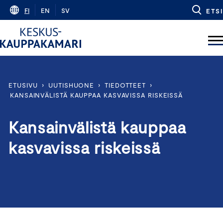
Skip
FI
EN
SV
ETSI
to
content
ETUSIVU
›
UUTISHUONE
›
TIEDOTTEET
›
KANSAINVÄLISTÄ KAUPPAA KASVAVISSA RISKEISSÄ
Kansainvälistä kauppaa
kasvavissa riskeissä