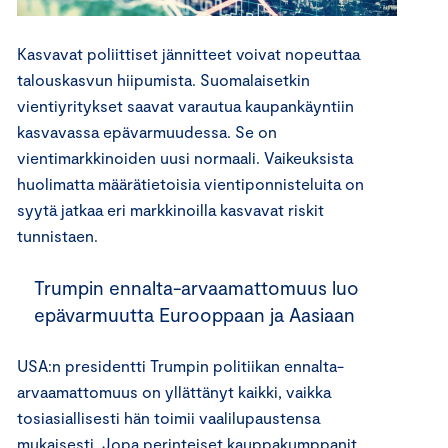
Kasvavat poliittiset jännitteet voivat nopeuttaa
talouskasvun hiipumista. Suomalaisetkin
vientiyritykset saavat varautua kaupankäyntiin
kasvavassa epävarmuudessa. Se on
vientimarkkinoiden uusi normaali. Vaikeuksista
huolimatta määrätietoisia vientiponnisteluita on
syytä jatkaa eri markkinoilla kasvavat riskit
tunnistaen.
Trumpin ennalta-arvaamattomuus luo
epävarmuutta Eurooppaan ja Aasiaan
USA:n presidentti Trumpin politiikan ennalta-
arvaamattomuus on yllättänyt kaikki, vaikka
tosiasiallisesti hän toimii vaalilupaustensa
mukaisesti. Jopa perinteiset kauppakumppanit