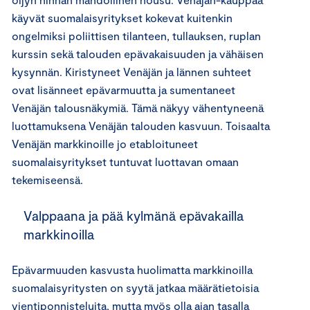
käyvät suomalaisyritykset kokevat kuitenkin
ongelmiksi poliittisen tilanteen, tullauksen, ruplan
kurssin sekä talouden epävakaisuuden ja vähäisen
kysynnän. Kiristyneet Venäjän ja lännen suhteet
ovat lisänneet epävarmuutta ja sumentaneet
Venäjän talousnäkymiä. Tämä näkyy vähentyneenä
luottamuksena Venäjän talouden kasvuun. Toisaalta
Venäjän markkinoille jo etabloituneet
suomalaisyritykset tuntuvat luottavan omaan
tekemiseensä.
Valppaana ja pää kylmänä epävakailla
markkinoilla
Epävarmuuden kasvusta huolimatta markkinoilla
suomalaisyritysten on syytä jatkaa määrätietoisia
vientiponnisteluita, mutta myös olla ajan tasalla