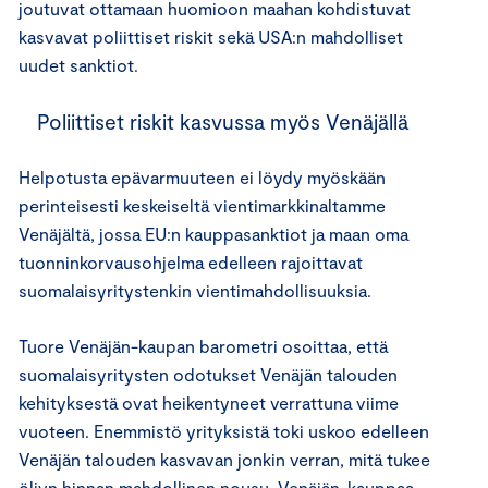
joutuvat ottamaan huomioon maahan kohdistuvat
kasvavat poliittiset riskit sekä USA:n mahdolliset
uudet sanktiot.
Poliittiset riskit kasvussa myös Venäjällä
Helpotusta epävarmuuteen ei löydy myöskään
perinteisesti keskeiseltä vientimarkkinaltamme
Venäjältä, jossa EU:n kauppasanktiot ja maan oma
tuonninkorvausohjelma edelleen rajoittavat
suomalaisyritystenkin vientimahdollisuuksia.
Tuore Venäjän-kaupan barometri osoittaa, että
suomalaisyritysten odotukset Venäjän talouden
kehityksestä ovat heikentyneet verrattuna viime
vuoteen. Enemmistö yrityksistä toki uskoo edelleen
Venäjän talouden kasvavan jonkin verran, mitä tukee
öljyn hinnan mahdollinen nousu. Venäjän-kauppaa