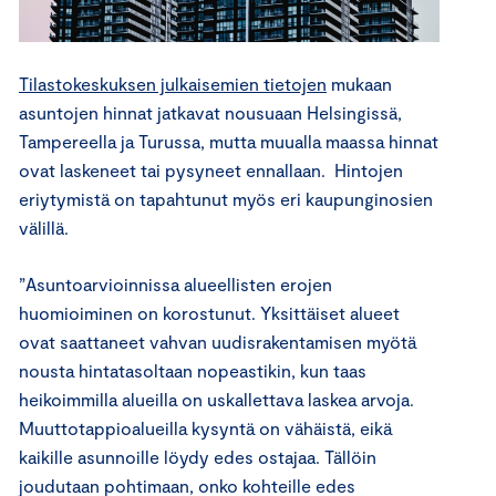
Tilastokeskuksen julkaisemien tietojen
mukaan
asuntojen hinnat jatkavat nousuaan Helsingissä,
Tampereella ja Turussa, mutta muualla maassa hinnat
ovat laskeneet tai pysyneet ennallaan. Hintojen
eriytymistä on tapahtunut myös eri kaupunginosien
välillä.
”Asuntoarvioinnissa alueellisten erojen
huomioiminen on korostunut. Yksittäiset alueet
ovat saattaneet vahvan uudisrakentamisen myötä
nousta hintatasoltaan nopeastikin, kun taas
heikoimmilla alueilla on uskallettava laskea arvoja.
Muuttotappioalueilla kysyntä on vähäistä, eikä
kaikille asunnoille löydy edes ostajaa. Tällöin
joudutaan pohtimaan, onko kohteille edes