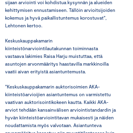
sijaan arviointi voi kohdistua kysynnän ja alueiden
kehittymisen ennustamiseen. Tällöin arvioitsijoiden
kokemus ja hyvä paikallistuntemus korostuvat”,
Lehtonen kertoo.
Keskuskauppakamarin
kiinteistönarviointilautakunnan toiminnasta
vastaava lakimies Raisa Harju muistuttaa, että
asuntojen arvonmääritys haastavilla markkinoilla
vaatii aivan erityistä asiantuntemusta.
”Keskuskauppakamarin auktorisoimien AKA-
kiinteistöarvioijien asiantuntemus on varmistettu
vaativan auktorisointikokeen kautta. Kaikki AKA-
arviot tehdään kansainvälisen arviointistandardin ja
hyvän kiinteistöarviointitavan mukaisesti ja näiden
noudattamista myös valvotaan. Asiantunteva
arvonmääritys korostuu niin myyntitilanteessa kuin