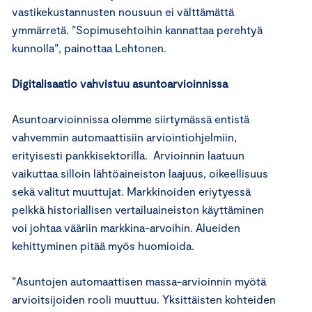
vastikekustannusten nousuun ei välttämättä
ymmärretä. ”Sopimusehtoihin kannattaa perehtyä
kunnolla”, painottaa Lehtonen.
Digitalisaatio vahvistuu asuntoarvioinnissa
Asuntoarvioinnissa olemme siirtymässä entistä
vahvemmin automaattisiin arviointiohjelmiin,
erityisesti pankkisektorilla. Arvioinnin laatuun
vaikuttaa silloin lähtöaineiston laajuus, oikeellisuus
sekä valitut muuttujat. Markkinoiden eriytyessä
pelkkä historiallisen vertailuaineiston käyttäminen
voi johtaa vääriin markkina-arvoihin. Alueiden
kehittyminen pitää myös huomioida.
”Asuntojen automaattisen massa-arvioinnin myötä
arvioitsijoiden rooli muuttuu. Yksittäisten kohteiden