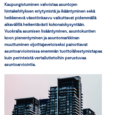
Kaupungistuminen vahvistaa asuntojen
hintakehityksen eriytymistä ja ikääntyminen sekä
heikkenevä väestönkasvu vaikuttavat pidemmällä
aikavälillä heikentävästi kokonaiskysyntään.
Vuokralla asumisen lisääntyminen, asuntokuntien
koon pienentyminen ja asuntomarkkinan
muuttuminen sijoittajavetoiseksi painottavat
asuntoarvioinnissa enemmän tuottolähestymistapaa
kuin perinteistä vertailutietoihin perustuvaa
asuntoarviointia.