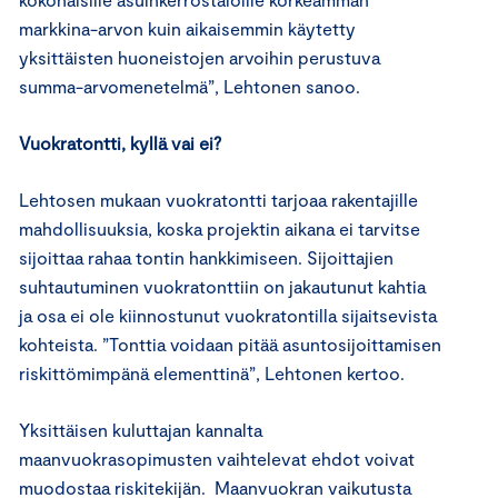
markkina-arvon kuin aikaisemmin käytetty
yksittäisten huoneistojen arvoihin perustuva
summa-arvomenetelmä”, Lehtonen sanoo.
Vuokratontti, kyllä vai ei?
Lehtosen mukaan vuokratontti tarjoaa rakentajille
mahdollisuuksia, koska projektin aikana ei tarvitse
sijoittaa rahaa tontin hankkimiseen. Sijoittajien
suhtautuminen vuokratonttiin on jakautunut kahtia
ja osa ei ole kiinnostunut vuokratontilla sijaitsevista
kohteista. ”Tonttia voidaan pitää asuntosijoittamisen
riskittömimpänä elementtinä”, Lehtonen kertoo.
Yksittäisen kuluttajan kannalta
maanvuokrasopimusten vaihtelevat ehdot voivat
muodostaa riskitekijän. Maanvuokran vaikutusta