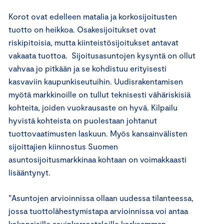
Korot ovat edelleen matalia ja korkosijoitusten
tuotto on heikkoa. Osakesijoitukset ovat
riskipitoisia, mutta kiinteistösijoitukset antavat
vakaata tuottoa. Sijoitusasuntojen kysyntä on ollut
vahvaa jo pitkään ja se kohdistuu erityisesti
kasvaviin kaupunkiseutuihin. Uudisrakentamisen
myötä markkinoille on tullut teknisesti vähäriskisiä
kohteita, joiden vuokrausaste on hyvä. Kilpailu
hyvistä kohteista on puolestaan johtanut
tuottovaatimusten laskuun. Myös kansainvälisten
sijoittajien kiinnostus Suomen
asuntosijoitusmarkkinaa kohtaan on voimakkaasti
lisääntynyt.
”Asuntojen arvioinnissa ollaan uudessa tilanteessa,
jossa tuottolähestymistapa arvioinnissa voi antaa
kokonaisille asuinkerrostaloille korkeamman