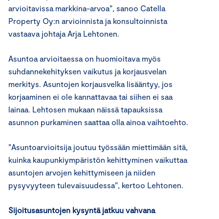
arvioitavissa markkina-arvoa”, sanoo Catella
Property Oy:n arvioinnista ja konsultoinnista
vastaava johtaja Arja Lehtonen.
Asuntoa arvioitaessa on huomioitava myös
suhdannekehityksen vaikutus ja korjausvelan
merkitys. Asuntojen korjausvelka lisääntyy, jos
korjaaminen ei ole kannattavaa tai siihen ei saa
lainaa. Lehtosen mukaan näissä tapauksissa
asunnon purkaminen saattaa olla ainoa vaihtoehto.
”Asuntoarvioitsija joutuu työssään miettimään sitä,
kuinka kaupunkiympäristön kehittyminen vaikuttaa
asuntojen arvojen kehittymiseen ja niiden
pysyvyyteen tulevaisuudessa”, kertoo Lehtonen.
Sijoitusasuntojen kysyntä jatkuu vahvana