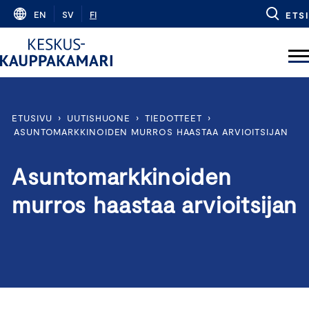
Skip
EN
SV
FI
ETSI
to
content
ETUSIVU
›
UUTISHUONE
›
TIEDOTTEET
›
ASUNTOMARKKINOIDEN MURROS HAASTAA ARVIOITSIJAN
Asuntomarkkinoiden
murros haastaa arvioitsijan