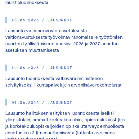
muistioluonnoksesta
15.06.2026 / LAUSUNNOT
Lausunto valtioneuvoston asetuksesta
valtionavustuksesta työvoimaviranomaiselle työttömien
nuorten työllistämiseen vuosina 2026 ja 2027 annetun
asetuksen muuttamisesta
12.06.2026 / LAUSUNNOT
Lausunto luonnoksesta valtiovarainministeriön
selvitykseksi liikuntapalvelujen arvonlisäverokohtelusta
01.06.2026 / LAUSUNNOT
Lausunto hallituksen esityksen luonnoksesta laeiksi
yliopistolain, ammattikorkeakoululain, opintotukilain 4 §:n
ja korkeakouluopiskelijoiden opiskeluterveydenhuollosta
annetun lain 2 §:n muuttamisesta (tutkinto avoimena
korkeakouluopetuksena)