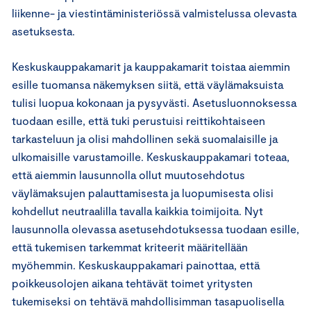
liikenne- ja viestintäministeriössä valmistelussa olevasta
asetuksesta.
Keskuskauppakamarit ja kauppakamarit toistaa aiemmin
esille tuomansa näkemyksen siitä, että väylämaksuista
tulisi luopua kokonaan ja pysyvästi. Asetusluonnoksessa
tuodaan esille, että tuki perustuisi reittikohtaiseen
tarkasteluun ja olisi mahdollinen sekä suomalaisille ja
ulkomaisille varustamoille. Keskuskauppakamari toteaa,
että aiemmin lausunnolla ollut muutosehdotus
väylämaksujen palauttamisesta ja luopumisesta olisi
kohdellut neutraalilla tavalla kaikkia toimijoita. Nyt
lausunnolla olevassa asetusehdotuksessa tuodaan esille,
että tukemisen tarkemmat kriteerit määritellään
myöhemmin. Keskuskauppakamari painottaa, että
poikkeusolojen aikana tehtävät toimet yritysten
tukemiseksi on tehtävä mahdollisimman tasapuolisella