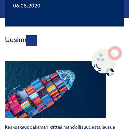
06.08.2020
Uusimmat
Keskuskauppakamari kiittää mahdollisuudesta lausua