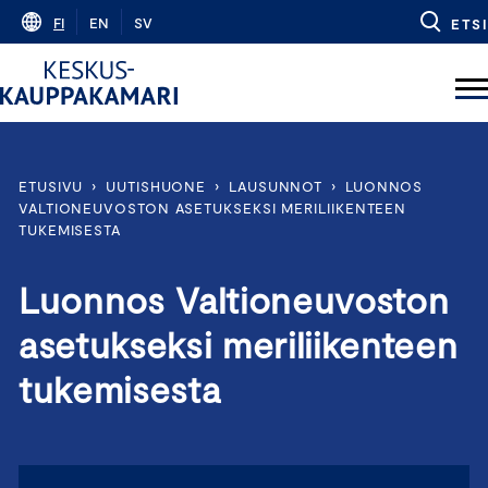
Skip
FI
EN
SV
ETSI
to
content
ETUSIVU
›
UUTISHUONE
›
LAUSUNNOT
›
LUONNOS
VALTIONEUVOSTON ASETUKSEKSI MERILIIKENTEEN
TUKEMISESTA
Luonnos Valtioneuvoston
asetukseksi meriliikenteen
tukemisesta