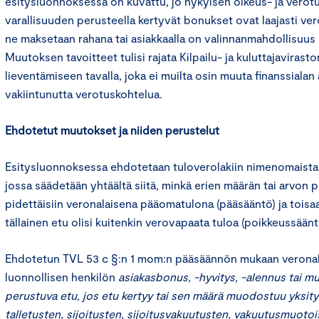
esitysluonnoksessa on kuvattu, jo nykyisen oikeus- ja vero
varallisuuden perusteella kertyvät bonukset ovat laajasti vero
ne maksetaan rahana tai asiakkaalla on valinnanmahdollisuus 
Muutoksen tavoitteet tulisi rajata Kilpailu- ja kuluttajavirast
lieventämiseen tavalla, joka ei muilta osin muuta finanssiala
vakiintunutta verotuskohtelua.
Ehdotetut muutokset ja niiden perustelut
Esitysluonnoksessa ehdotetaan tuloverolakiin nimenomaista 
jossa säädetään yhtäältä siitä, minkä erien määrän tai arvon p
pidettäisiin veronalaisena pääomatulona (pääsääntö) ja toisaal
tällainen etu olisi kuitenkin verovapaata tuloa (poikkeussäänt
Ehdotetun TVL 53 c §:n 1 mom:n pääsäännön mukaan veronala
luonnollisen henkilön
asiakasbonus, -hyvitys, -alennus tai m
perustuva etu, jos etu kertyy tai sen määrä muodostuu yksity
talletusten, sijoitusten, sijoitusvakuutusten, vakuutusmuotoi