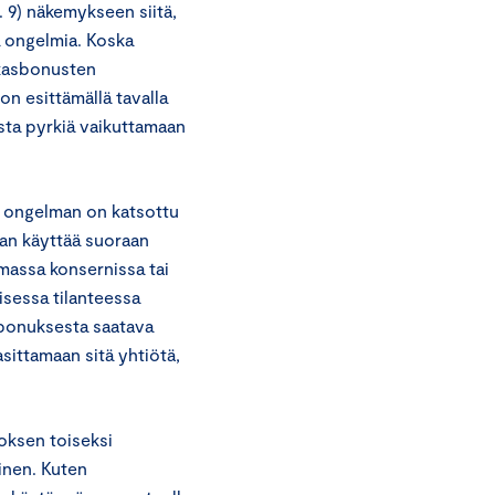
 9) näkemykseen siitä,
a ongelmia. Koska
akasbonusten
on esittämällä tavalla
sta pyrkiä vaikuttamaan
en ongelman on katsottu
an käyttää suoraan
massa konsernissa tai
isessa tilanteessa
 bonuksesta saatava
sittamaan sitä yhtiötä,
oksen toiseksi
inen. Kuten