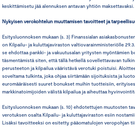
keskittämisetu jää alennuksen antavan yhtiön maksettavaksi.
Nykyisen verokohtelun muuttamisen tavoitteet ja tarpeellis
Esitysluonnoksen mukaan (s. 3) Finanssialan asiakasbonuste
on Kilpailu- ja kuluttajaviraston valtiovarainministeriölle 29.
se ehdottaa pankki- ja vakuutusalan yritysten myöntämien 
täsmentämistä siten, että tällä hetkellä sovellettavavan tulk
perusteeton ja kilpailua vääristävä verotuki poistuisi. Aloit
soveltama tulkinta, joka ohjaa siirtämään sijoituksista ja luot
euromääräisesti suuret bonukset muihin tuotteisiin, erityises
markkinatoimijoiden välistä kilpailua ja aiheuttaa hyvinvointit
Esitysluonnoksen mukaan (s. 10) ehdotettujen muutosten tav
verotuksen osalta Kilpailu- ja kuluttajaviraston esiin nostamiin
Lisäksi tavoitteeksi on esitetty pääomatulojen veropohjan tii